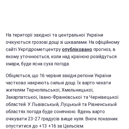
На території західної та центральної України
очікуються грозові дощі зі шквалами. На офіційному
сайті Укргідрометцентру
опубліковано
прогноз, в
якому уточнюється, коли над країною розійдуться
хмари, буде ясна суха погода.
Обіцяється, що 16 червня західні регіони України
частково накриють сильні дощі. Їх варто чекати
жителям Тернопільської, Хмельницької,
Закарпатської, Івано-Франківської та Чернівецької
областей. У Львівськый, Луцькый та Рівненськый
областях погода буде сонячною. Вдень варто
очікувати 23-27 градусів вище нуля. Вночі показник
опуститися до +13 +16 за Цельсієм.