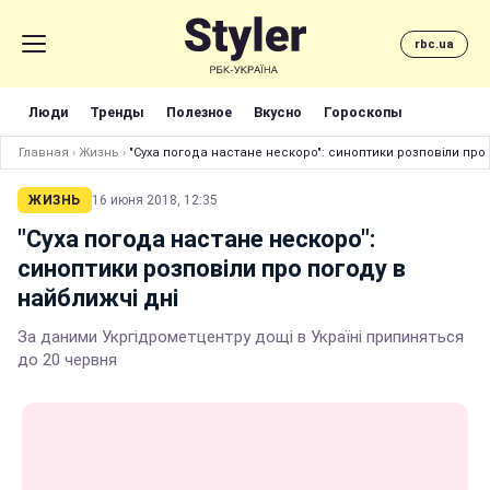
rbc.ua
Люди
Тренды
Полезное
Вкусно
Гороскопы
Главная
›
Жизнь
›
"Суха погода настане нескоро": синоптики розповіли про 
ЖИЗНЬ
16 июня 2018, 12:35
"Суха погода настане нескоро":
синоптики розповіли про погоду в
найближчі дні
За даними Укргідрометцентру дощі в Україні припиняться
до 20 червня