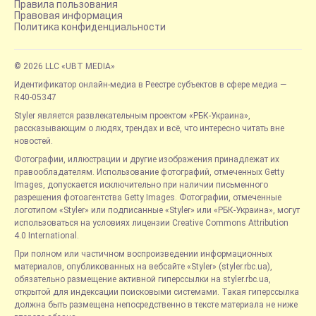
Правила пользования
Правовая информация
Политика конфиденциальности
© 2026 LLC «UBT MEDIA»
Идентификатор онлайн-медиа в Реестре субъектов в сфере медиа —
R40-05347
Styler является развлекательным проектом «РБК-Украина»,
рассказывающим о людях, трендах и всё, что интересно читать вне
новостей.
Фотографии, иллюстрации и другие изображения принадлежат их
правообладателям. Использование фотографий, отмеченных Getty
Images, допускается исключительно при наличии письменного
разрешения фотоагентства Getty Images. Фотографии, отмеченные
логотипом «Styler» или подписанные «Styler» или «РБК-Украина», могут
использоваться на условиях лицензии Creative Commons Attribution
4.0 International.
При полном или частичном воспроизведении информационных
материалов, опубликованных на вебсайте «Styler» (styler.rbc.ua),
обязательно размещение активной гиперссылки на styler.rbc.ua,
открытой для индексации поисковыми системами. Такая гиперссылка
должна быть размещена непосредственно в тексте материала не ниже