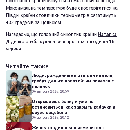
всієї нашої країни очікується суха сонячна погода.
Максимальна температура буде спостерігатися на
Півдні країни стовпчики термометрів сягатимуть
+33 градусів за Цельсієм.
Нагадаємо, що головний синоптик країни
Наталка
Діденко опублікувала свій прогноз погоди на 16
червня
.
Читайте также
Люди, рожденные в эти дни недели,
гребут деньги лопатой: им повезло с
пеленок
06 августа 2026, 20:59
Открываешь банку и уже не
остановиться: как закрыть кабачки в
соусе сацебели
06 августа 2026, 20:12
Жизнь кардинально изменится к