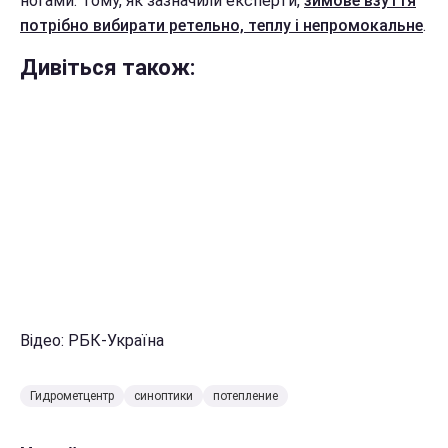
ногами. Тому, як зазначили експерти,
зимове взуття
потрібно вибирати ретельно, теплу і непромокальне
.
Дивіться також:
Відео: РБК-Україна
Гидрометцентр
синоптики
потепление