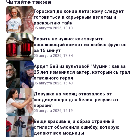
Читайте также
Гороскоп до конца лета: кому следует
готовиться к карьерным взлетам и
раскрытию тайн
05 августа 2026, 18:13
Варить не нужно: как закрыть
освежающий компот из любых фруктов
за 15 минут
05 августа 2026, 17:34
Ардет Бей из культовой "Мумии": как за
25 лет изменился актер, который сыграл
отважного героя
05 августа 2026, 16:48
Девушка на месяц отказалась от
кондиционера для белья: результат
поразил
05 августа 2026, 16:19
Вещи красивые, а образ странный:
стилист объяснила ошибку, которую
делают все модницы