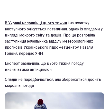
В Україні наприкінці цього тижня
і на початку
наступного очікується потепління, однак із опадами у
вигляді мокрого снігу та дощів. Про це розповіла
заступниця начальника відділу метеорологічних
прогнозів Українського гідрометцентру Наталія
Голеня, передає
УНН
.
Експерт зазначила, що цього тижня погоду
визначатиме антициклон.
Опадів не передбачається, але збережеться досить
морозна погода.