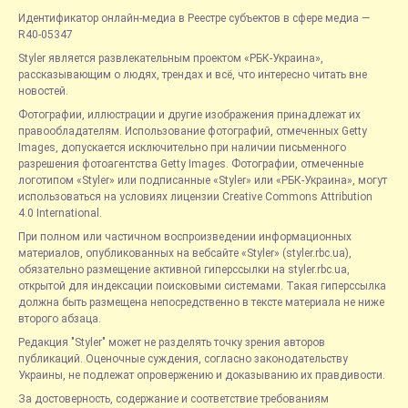
Идентификатор онлайн-медиа в Реестре субъектов в сфере медиа —
R40-05347
Styler является развлекательным проектом «РБК-Украина»,
рассказывающим о людях, трендах и всё, что интересно читать вне
новостей.
Фотографии, иллюстрации и другие изображения принадлежат их
правообладателям. Использование фотографий, отмеченных Getty
Images, допускается исключительно при наличии письменного
разрешения фотоагентства Getty Images. Фотографии, отмеченные
логотипом «Styler» или подписанные «Styler» или «РБК-Украина», могут
использоваться на условиях лицензии Creative Commons Attribution
4.0 International.
При полном или частичном воспроизведении информационных
материалов, опубликованных на вебсайте «Styler» (styler.rbc.ua),
обязательно размещение активной гиперссылки на styler.rbc.ua,
открытой для индексации поисковыми системами. Такая гиперссылка
должна быть размещена непосредственно в тексте материала не ниже
второго абзаца.
Редакция "Styler" может не разделять точку зрения авторов
публикаций. Оценочные суждения, согласно законодательству
Украины, не подлежат опровержению и доказыванию их правдивости.
За достоверность, содержание и соответствие требованиям