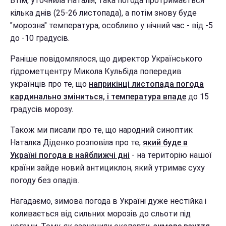
Втім, уточнила Наталія, така погода протримається
кілька днів (25-26 листопада), а потім знову буде
"морозна" температура, особливо у нічний час - від -5
до -10 градусів.
Раніше повідомлялося, що директор Українського
гідрометцентру Микола Кульбіда попередив
українців про те, що
наприкінці листопада погода
кардинально зміниться, і температура впаде
до 15
градусів морозу.
Також ми писали про те, що народний синоптик
Наталка Діденко розповіла про те,
який буде в
Україні погода в найближчі дні
- на територію нашої
країни зайде новий антициклон, який утримає суху
погоду без опадів.
Нагадаємо, зимова погода в Україні дуже нестійка і
коливається від сильних морозів до сльоти під