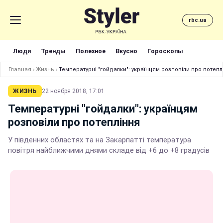
rbc.ua
Люди
Тренды
Полезное
Вкусно
Гороскопы
Главная
›
Жизнь
›
Температурні "гойдалки": українцям розповіли про потепл
ЖИЗНЬ
22 ноября 2018, 17:01
Температурні "гойдалки": українцям
розповіли про потепління
У південних областях та на Закарпатті температура
повітря найближчими днями складе від +6 до +8 градусів