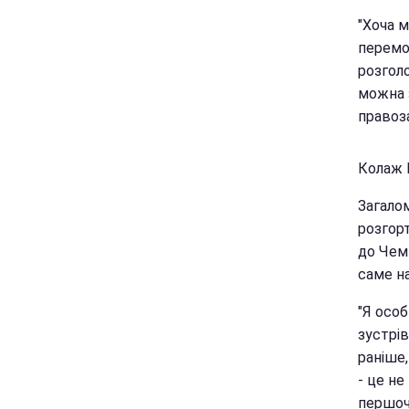
"Хоча м
перемо
розгол
можна 
правоз
Колаж 
Загалом
розгорт
до Чемп
саме на
"Я осо
зустрів
раніше,
- це не
першоч