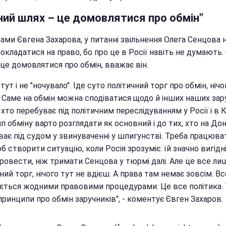
ний шлях – це домовлятися про обмін"
ами Євгена Захарова, у питанні звільнення Олега Сенцова 
окладатися на право, бо про це в Росії навіть не думають.
це домовлятися про обмін, вважає він.
тут і не "ночувало". Іде суто політичний торг про обмін, нічо
. Саме на обмін можна сподіватися щодо й інших наших зар
, хто перебуває під політичним переслідуванням у Росії і в 
 обміну варто розглядати як основний і до тих, хто на Дон
ває під судом у звинуваченні у шпигунстві. Треба працюва
б створити ситуацію, коли Росія зрозуміє: їй значно вигід
ровести, ніж тримати Сенцова у тюрмі далі. Але це все ли
ний торг, нічого тут не вдієш. А права там немає зовсім. Вс
ється жодними правовими процедурами. Це все політика. 
принципи про обмін заручників", - коментує Євген Захаров.