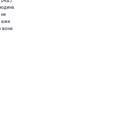
ред.).
 людина
 не
я вже
о вони