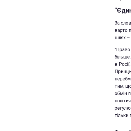
"Єди
За слов
варто п
шлях – 
"Право 
більше
в Росії
Принцип
перебу
тим, що
обмін п
політич
регулю
тільки 