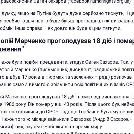
равозахисник Євген Захаров (facebook.humanrights.org.ua)
 думку, якщо на Путіна будуть дуже серйозно тиснути, і ц
я особисто для нього буде більш програшна, ніж виграшна, 
 обмін. Інша справа – як довго він буде з цим тягнути.
олій Марченко проголодував 18 діб і помер
аження"
вже були подібні прецеденти, згадує Євген Захаров. Так, у
атолій Марченко (письменник, дисидент, радянський політв
го відбув 17 років в тюрмах та засланнях – ред.) розпочав
ання саме з вимогою звільнити всіх політичних в’язнів СР
ій Марченко проголодував 18 діб і помер від виснаження. 
я 1986 року. Він помер у віці 48 років. Після цього був ней
 так поставилися до СРСР тоді, що Горбачов був змушени
 І вже того ж місяця звільнили Сахарова (Андрій Сахаров -
кий фізик, лауреат Нобелівської премії миру,