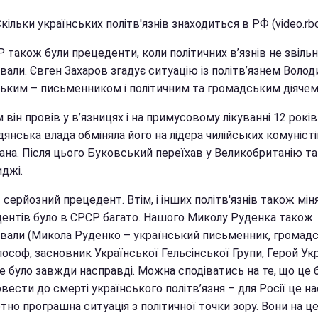
Скільки українських політв'язнів знаходиться в РФ (video.rbc
 також були прецеденти, коли політичних в’язнів не звільн
вали. Євген Захаров згадує ситуацію із політв’язнем Воло
ьким – письменником і політичним та громадським діячем
 він провів у в’язницях і на примусовому лікуванні 12 років
дянська влада обміняла його на лідера чилійських комуністі
ана. Після цього Буковський переїхав у Великобританію та
джі.
 серйозний прецедент. Втім, і інших політв'язнів також мін
ентів було в СРСР багато. Нашого Миколу Руденка також
вали (Микола Руденко – український письменник, громад
ілософ, засновник Української Гельсінської Групи, Герой Ук
Це було завжди насправді. Можна сподіватись на те, що це б
овести до смерті українського політв’язня – для Росії це н
но програшна ситуація з політичної точки зору. Вони на це