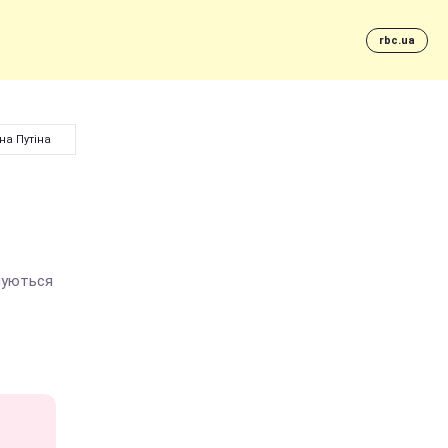
rbc.ua
на Путіна
шуються