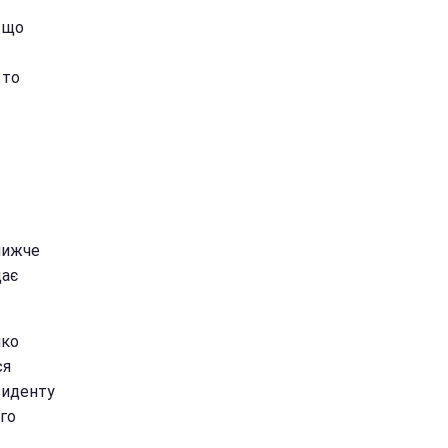
, що
 то
ближче
дає
нко
ся
зиденту
ого