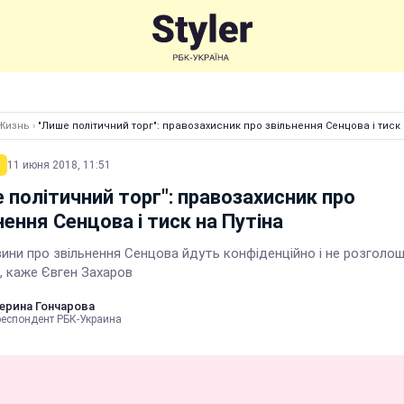
Жизнь
›
"Лише політичний торг": правозахисник про звільнення Сенцова і тиск 
11 июня 2018, 11:51
 політичний торг": правозахисник про
нення Сенцова і тиск на Путіна
ини про звільнення Сенцова йдуть конфіденційно і не розголо
, каже Євген Захаров
ерина Гончарова
респондент РБК-Украина