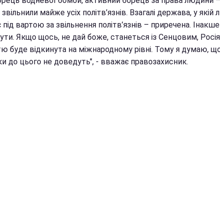
орець водневої бомби, активний борець за права людини – 
 звільнили майже усіх політв’язнів. Взагалі держава, у якій
 під вартою за звільнення політв’язнів – приречена. Інакше
ути. Якщо щось, не дай боже, станеться із Сенцовим, Росі
тю буде відкинута на міжнародному рівні. Тому я думаю, щ
и до цього не доведуть", - вважає правозахисник.