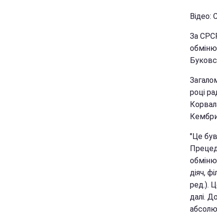
Відео: 
За СРСР
обміню
Буковс
Загалом
році ра
Корвал
Кембри
"Це був
Прецед
обміню
діяч, ф
ред.). 
далі. Д
абсолют