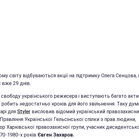
му світу відбуваються акції на підтримку Олега Сенцова, 
 вже 29 днів.
 свободу українського режисера і виступають багато актив
 робить недостатньо кроків для його звільнення. Таку дум
арі для
Styler
висловив відомий український правозахисни
Правління Української Гельсінської спілки з прав людини,
ор Харківської правозахисної групи, учасник дисидентськ
970-1980-х років
Євген Захаров.