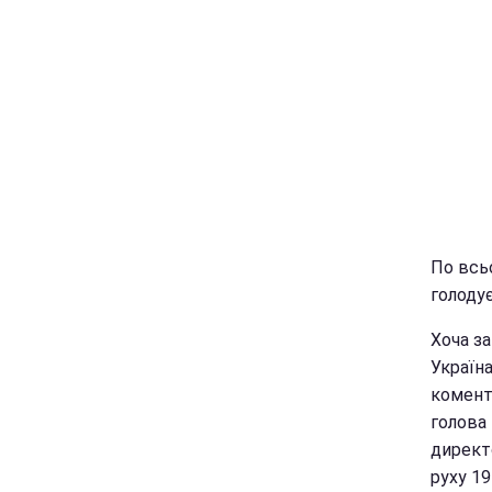
По всьо
голодує
Хоча за
Україна
комент
голова 
директ
руху 1