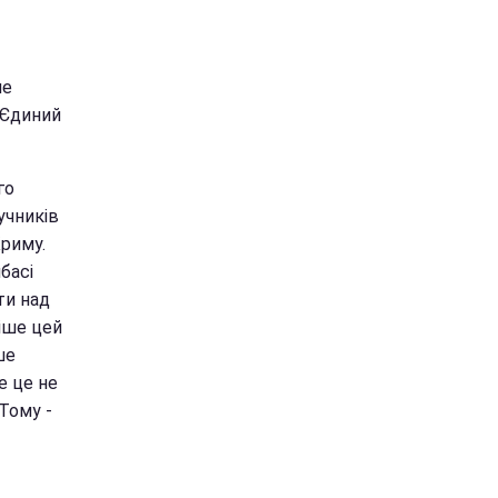
не
 Єдиний
го
учників
Криму.
басі
ти над
ніше цей
ше
е це не
Тому -