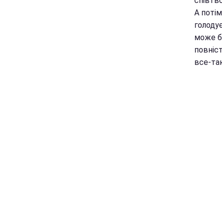
співтв
А потім
голодує
може б
повніс
все-так