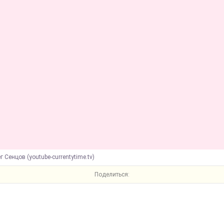
г Сенцов (youtube-currentytime.tv)
Поделиться: