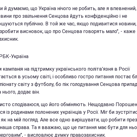
и й думаємо, що Україна нічого не робить, але я впевнений
вини про звільнення Сенцова йдуть конфіденційно і не
ошуються публічно. В той же час, якщо подивитися новини,
зробити висновок, що про Сенцова говорять мало", - каже
ахисник.
РБК-Україна
 кампанія на підтримку українського політв’язня в Росії
ається в усьому світі, і особливо гостро питання постає 
іонату світу з футболу, бо пік голодування Сенцова припа
 нього, додає він.
бисто сподіваюся, що його обміняють. Нещодавно Пороше
ся із родинами полонених українців у Росії. Міг би зустріти
 як на мій погляд. Але все одно вирішувати, що робити пре
 наша справа. Та я вважаю, що це питання має бути для нь
ерговим", - висловлює думку правозахисник.