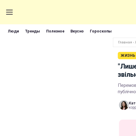
Люди
Тренды
Полезное
Вкусно
Гороскопы
Главная
›
ЖИЗНЬ
"Лише
звіль
Перемов
публічно
Кат
кор