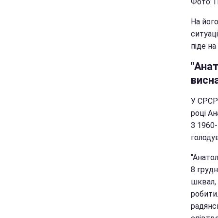
Фото: П
На його
ситуаці
піде на
"Анат
висн
У СРСР 
році Ан
З 1960-
голодув
"Анатол
8 грудн
шквал,
робити.
радянсь