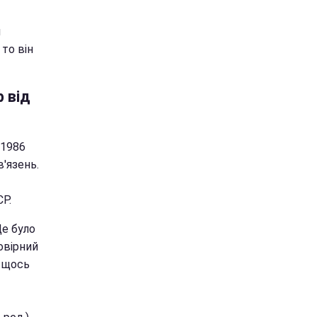
я
то він
 від
 1986
'язень.
СР.
Це було
мовірний
й щось