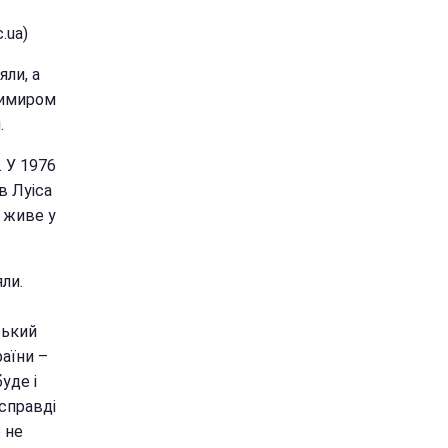
.ua)
яли, а
димиром
.
. У 1976
в Луіса
 живе у
яли.
ський
раїни –
уде і
асправді
 не