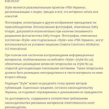
R40-05347
Styler является развлекательным проектом «РБК-Украина»,
рассказывающим о людях, трендах и всё, что интересно читать вне
новостей.
Фотографии, иллюстрации и другие изображения принадлежат их
правообладателям. Использование фотографий, отмеченных Getty
Images, допускается исключительно при наличии письменного
разрешения фотоагентства Getty Images. Фотографии, отмеченные
логотипом «Styler» или подписанные «Styler» или «РБК-Украина», могут
использоваться на условиях лицензии Creative Commons Attribution
4.0 International.
При полном или частичном воспроизведении информационных
материалов, опубликованных на вебсайте «Styler» (styler.rbc.ua),
обязательно размещение активной гиперссылки на styler.rbc.ua,
открытой для индексации поисковыми системами. Такая гиперссылка
должна быть размещена непосредственно в тексте материала не ниже
второго абзаца.
Редакция "Styler" может не разделять точку зрения авторов
публикаций. Оценочные суждения, согласно законодательству
Украины, не подлежат опровержению и доказыванию их правдивости.
За достоверность, содержание и соответствие требованиям
законодательства рекламных материалов ответственность несет
рекламодатель.