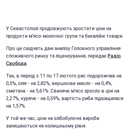
У Севастополі продовжують зростати ціни на
продукти м'ясо-молочної групи та бакалійні товари.
Про це свідчать дані аналізу Головного управління
споживчого ринку та ліцензування, передає
Радіо
Свобода
.
Так, в період з 11 по 17 лютого рис подорожчав на
0,5%, олія - на 2,82%, вершкове масло - на 0,4%,
сметана - на 5,61%. Свиняче м'ясо зросло в ціні на
2,27%, куряче - на 0,59%, вартість риби підвищилася
на 1,57%.
У той же час, ціни на хлібобулочні вироби
залишаються на колишньому рівні.