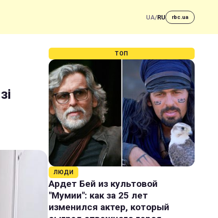
UA
/
RU
rbc.ua
ТОП
зі
ЛЮДИ
Ардет Бей из культовой
"Мумии": как за 25 лет
изменился актер, который