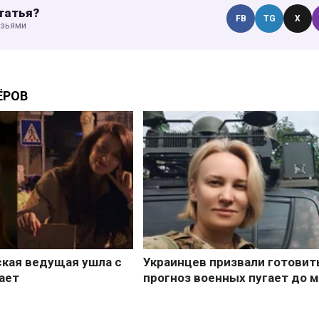
татья?
FB
TG
X
узьями