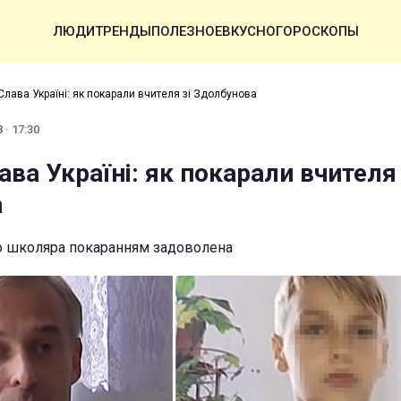
ЛЮДИ
ТРЕНДЫ
ПОЛЕЗНОЕ
ВКУСНО
ГОРОСКОПЫ
"Слава Україні: як покарали вчителя зі Здолбунова
 · 17:30
лава Україні: як покарали вчителя 
а
 школяра покаранням задоволена