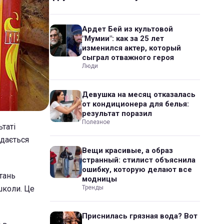
Ардет Бей из культовой
"Мумии": как за 25 лет
изменился актер, который
сыграл отважного героя
Люди
Девушка на месяц отказалась
от кондиционера для белья:
результат поразил
Полезное
ьтаті
адається
Вещи красивые, а образ
странный: стилист объяснила
ошибку, которую делают все
тань
модницы
школи. Це
Тренды
Приснилась грязная вода? Вот