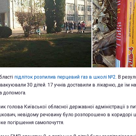
бласті
підліток розпилив перцевий газ в школі №2
. В резул
вакуювали 30 дітей. 17 учнів доставили в лікарню, де їм н
а допомога.
ик голова Київської обласної державної адміністрації з пи
кович, невідому речовину було розпорошено в коридорі 
зке погіршення самопочуття.