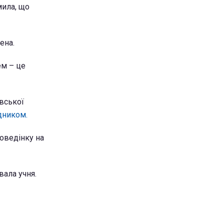
мила, що
ена.
ем – це
вської
дником.
поведінку на
вала учня.