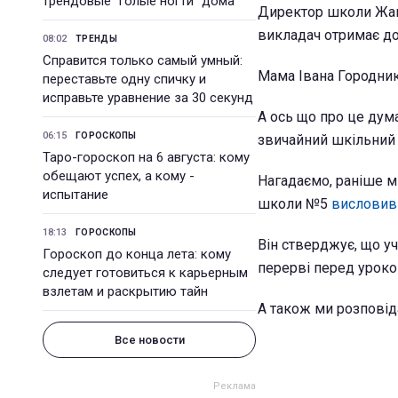
трендовые "голые ногти" дома
Директор школи Жанн
викладач отримає д
08:02
ТРЕНДЫ
Справится только самый умный:
Мама Івана Городник
переставьте одну спичку и
исправьте уравнение за 30 секунд
А ось що про це дум
06:15
ГОРОСКОПЫ
звичайний шкільний 
Таро-гороскоп на 6 августа: кому
обещают успех, а кому -
Нагадаємо, раніше м
испытание
школи №5
висловив
18:13
ГОРОСКОПЫ
Він стверджує, що уч
Гороскоп до конца лета: кому
перерві перед уроко
следует готовиться к карьерным
взлетам и раскрытию тайн
А також ми розповід
Все новости