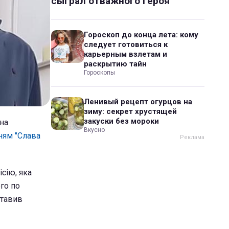
сыграл отважного героя
Гороскоп до конца лета: кому
следует готовиться к
карьерным взлетам и
раскрытию тайн
Гороскопы
Ленивый рецепт огурцов на
зиму: секрет хрустящей
закуски без мороки
на
Вкусно
нням "Слава
сію, яка
го по
ставив