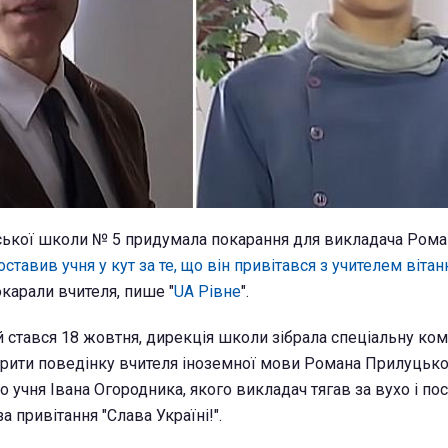
ської школи № 5 придумала покарання для викладача Рома
оставив учня у кут за те, що він привітався з учителем віта
покарали вчителя, пише "
UA Рівне
".
й стався 18 жовтня, дирекція школи зібрала спеціальну комі
рити поведінку вчителя іноземної мови Романа Прилуцько
 учня Івана Огородника, якого викладач тягав за вухо і по
 привітання "Слава Україні!".