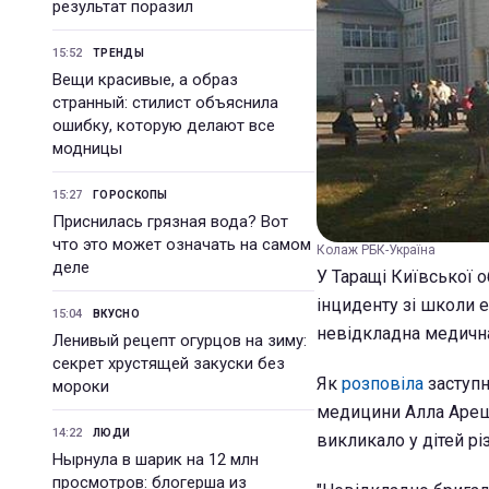
результат поразил
15:52
ТРЕНДЫ
Вещи красивые, а образ
странный: стилист объяснила
ошибку, которую делают все
модницы
15:27
ГОРОСКОПЫ
Приснилась грязная вода? Вот
что это может означать на самом
Колаж РБК-Україна
деле
У Таращі Київської о
інциденту зі школи е
15:04
ВКУСНО
невідкладна медичн
Ленивый рецепт огурцов на зиму:
секрет хрустящей закуски без
Як
розповіла
заступн
мороки
медицини Алла Ареш
14:22
ЛЮДИ
викликало у дітей рі
Нырнула в шарик на 12 млн
просмотров: блогерша из