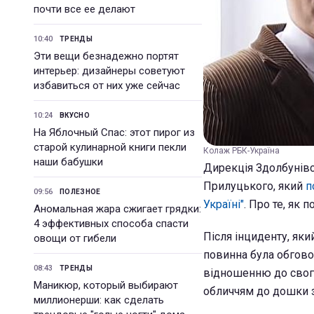
почти все ее делают
10:40
ТРЕНДЫ
Эти вещи безнадежно портят
интерьер: дизайнеры советуют
избавиться от них уже сейчас
10:24
ВКУСНО
На Яблочный Спас: этот пирог из
старой кулинарной книги пекли
Колаж РБК-Україна
наши бабушки
Дирекція Здолбунів
Прилуцького, який
п
09:56
ПОЛЕЗНОЕ
Україні"
. Про те, як 
Аномальная жара сжигает грядки:
4 эффективных способа спасти
Після інциденту, яки
овощи от гибели
повинна була обгово
08:43
ТРЕНДЫ
відношенню до свого
Маникюр, который выбирают
обличчям до дошки за
миллионерши: как сделать