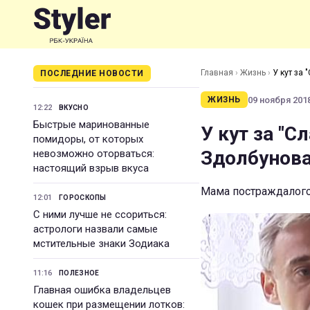
Главная
›
Жизнь
›
У кут за 
ПОСЛЕДНИЕ НОВОСТИ
09 ноября 2018
ЖИЗНЬ
12:22
ВКУСНО
Быстрые маринованные
У кут за "С
помидоры, от которых
Здолбунов
невозможно оторваться:
настоящий взрыв вкуса
Мама постраждалого
12:01
ГОРОСКОПЫ
С ними лучше не ссориться:
астрологи назвали самые
мстительные знаки Зодиака
11:16
ПОЛЕЗНОЕ
Главная ошибка владельцев
кошек при размещении лотков: