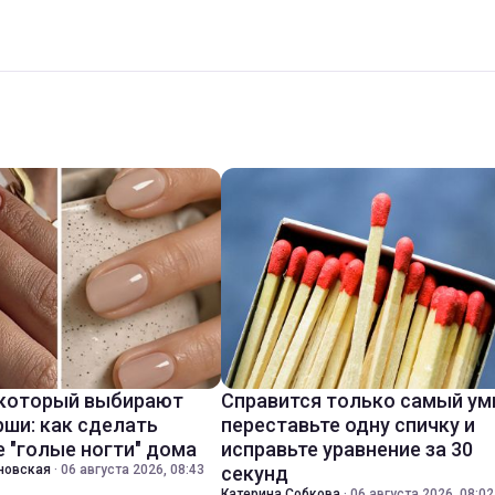
 который выбирают
Справится только самый ум
ши: как сделать
переставьте одну спичку и
 "голые ногти" дома
исправьте уравнение за 30
новская
·
06 августа 2026, 08:43
секунд
Катерина Собкова
·
06 августа 2026, 08:02