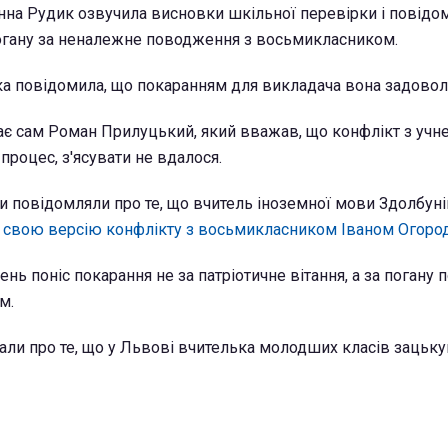
а Рудик озвучила висновки шкільної перевірки і повідо
огану за неналежне поводження з восьмикласником.
а повідомила, що покаранням для викладача вона задовол
ає сам Роман Прилуцький, який вважав, що конфлікт з учн
процес, з'ясувати не вдалося.
и повідомляли про те, що вчитель іноземної мови Здолбуні
 свою версію конфлікту з восьмикласником Іваном Огоро
ень поніс покарання не за патріотичне вітання, а за погану 
м.
али про те, що у Львові вчителька молодших класів зацьку