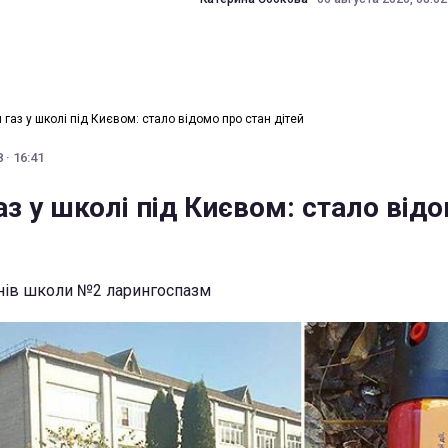
газ у школі під Києвом: стало відомо про стан дітей
 · 16:41
з у школі під Києвом: стало від
чнів школи №2 ларингоспазм