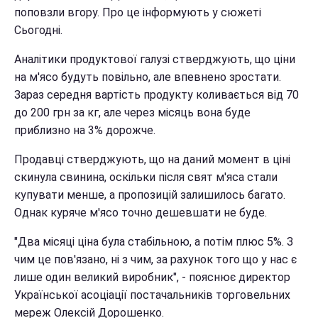
поповзли вгору. Про це інформують у сюжеті
Сьогодні.
Аналітики продуктової галузі стверджують, що ціни
на м'ясо будуть повільно, але впевнено зростати.
Зараз середня вартість продукту коливається від 70
до 200 грн за кг, але через місяць вона буде
приблизно на 3% дорожче.
Продавці стверджують, що на даний момент в ціні
скинула свинина, оскільки після свят м'яса стали
купувати менше, а пропозицій залишилось багато.
Однак куряче м'ясо точно дешевшати не буде.
"Два місяці ціна була стабільною, а потім плюс 5%. З
чим це пов'язано, ні з чим, за рахунок того що у нас є
лише один великий виробник", - пояснює директор
Української асоціації постачальників торговельних
мереж Олексій Дорошенко.