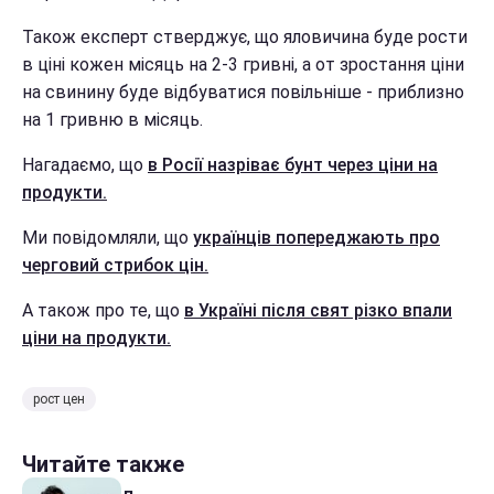
Також експерт стверджує, що яловичина буде рости
в ціні кожен місяць на 2-3 гривні, а от зростання ціни
на свинину буде відбуватися повільніше - приблизно
на 1 гривню в місяць.
Нагадаємо, що
в Росії назріває бунт через ціни на
продукти.
Ми повідомляли, що
українців попереджають про
черговий стрибок цін.
А також про те, що
в Україні після свят різко впали
ціни на продукти.
рост цен
Читайте также