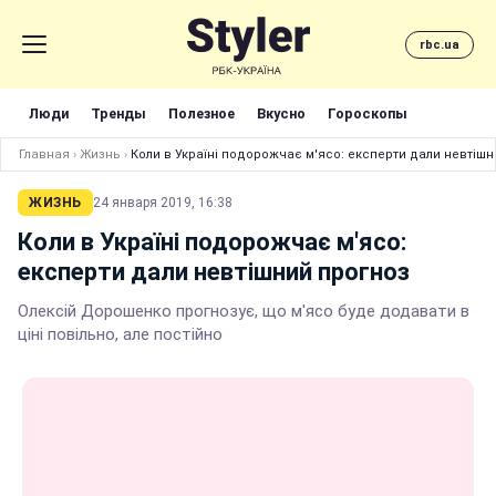
rbc.ua
Люди
Тренды
Полезное
Вкусно
Гороскопы
Главная
›
Жизнь
›
Коли в Україні подорожчає м'ясо: експерти дали невтішн
ЖИЗНЬ
24 января 2019, 16:38
Коли в Україні подорожчає м'ясо:
експерти дали невтішний прогноз
Олексій Дорошенко прогнозує, що м'ясо буде додавати в
ціні повільно, але постійно