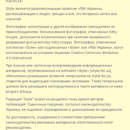
R40-05347
Styler является развлекательным проектом «РБК-Украина»,
рассказывающим о людях, трендах и всё, что интересно читать вне
новостей.
Фотографии, иллюстрации и другие изображения принадлежат их
правообладателям. Использование фотографий, отмеченных Getty
Images, допускается исключительно при наличии письменного
разрешения фотоагентства Getty Images. Фотографии, отмеченные
логотипом «Styler» или подписанные «Styler» или «РБК-Украина», могут
использоваться на условиях лицензии Creative Commons Attribution
4.0 International.
При полном или частичном воспроизведении информационных
материалов, опубликованных на вебсайте «Styler» (styler.rbc.ua),
обязательно размещение активной гиперссылки на styler.rbc.ua,
открытой для индексации поисковыми системами. Такая гиперссылка
должна быть размещена непосредственно в тексте материала не ниже
второго абзаца.
Редакция "Styler" может не разделять точку зрения авторов
публикаций. Оценочные суждения, согласно законодательству
Украины, не подлежат опровержению и доказыванию их правдивости.
За достоверность, содержание и соответствие требованиям
законодательства рекламных материалов ответственность несет
рекламодатель.