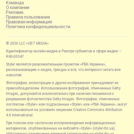
Команда
О компании
Реклама
Правила пользования
Правовая информация
Политика конфиденциальности
© 2026 LLC «UBT MEDIA»
Идентификатор онлайн-медиа в Реестре субъектов в сфере медиа —
R40-05347
Styler является развлекательным проектом «РБК-Украина»,
рассказывающим о людях, трендах и всё, что интересно читать вне
новостей.
Фотографии, иллюстрации и другие изображения принадлежат их
правообладателям. Использование фотографий, отмеченных Getty
Images, допускается исключительно при наличии письменного
разрешения фотоагентства Getty Images. Фотографии, отмеченные
логотипом «Styler» или подписанные «Styler» или «РБК-Украина», могут
использоваться на условиях лицензии Creative Commons Attribution
4.0 International.
При полном или частичном воспроизведении информационных
материалов, опубликованных на вебсайте «Styler» (styler.rbc.ua),
обязательно размещение активной гиперссылки на styler.rbc.ua,