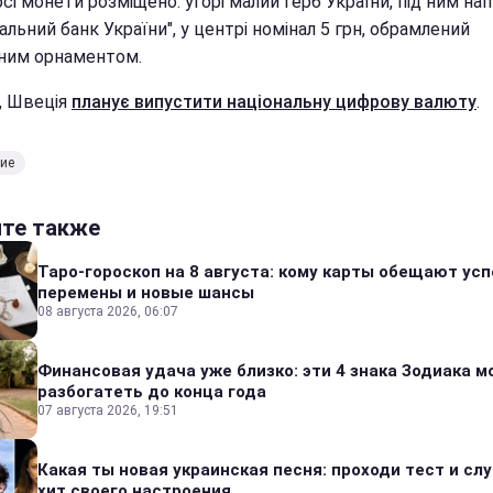
сі монети розміщено: угорі малий герб України, під ним на
альний банк України", у центрі номінал 5 грн, обрамлений
ним орнаментом.
і, Швеція
планує випустити національну цифрову валюту
.
ие
йте также
Таро-гороскоп на 8 августа: кому карты обещают усп
перемены и новые шансы
08 августа 2026, 06:07
Финансовая удача уже близко: эти 4 знака Зодиака м
разбогатеть до конца года
07 августа 2026, 19:51
Какая ты новая украинская песня: проходи тест и сл
хит своего настроения