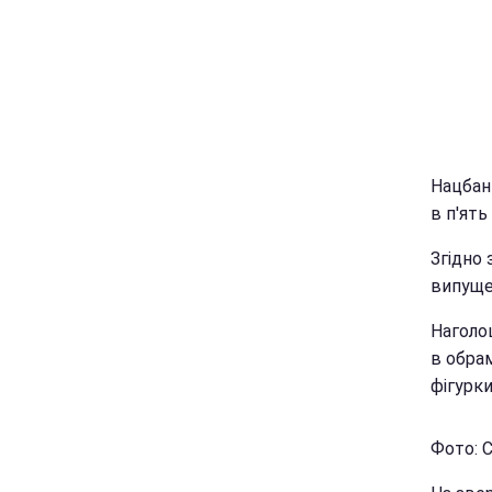
Нацбанк
в п'ять
Згідно
випуще
Наголо
в обра
фігурки
Фото: С