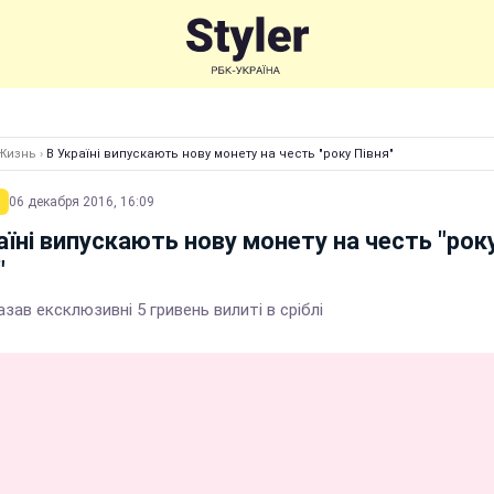
Жизнь
›
В Україні випускають нову монету на честь "року Півня"
06 декабря 2016, 16:09
аїні випускають нову монету на честь "рок
"
зав ексклюзивні 5 гривень вилиті в сріблі