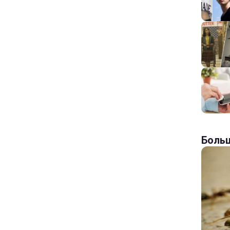
Больш