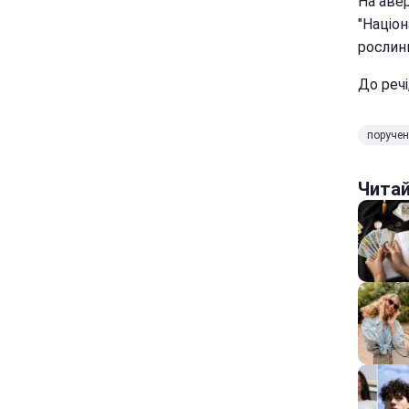
На авер
"Націон
рослин
До реч
поручен
Чита