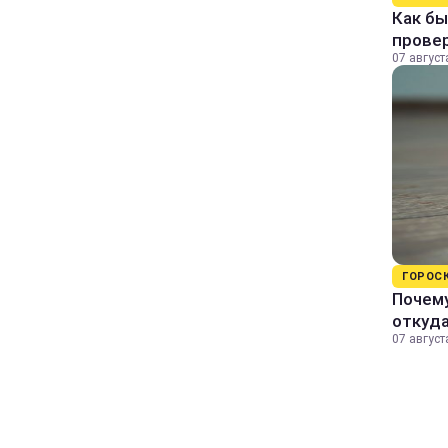
Как бы
прове
07 август
ГОРОС
Почему
откуда
07 август