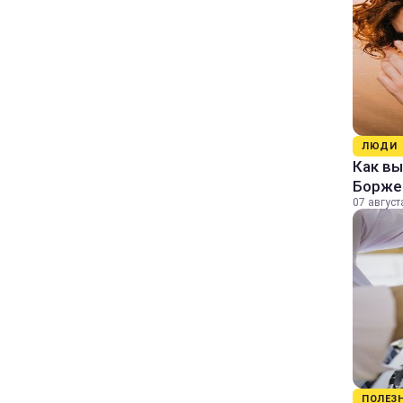
ЛЮДИ
Как в
Борже
07 август
ПОЛЕЗ