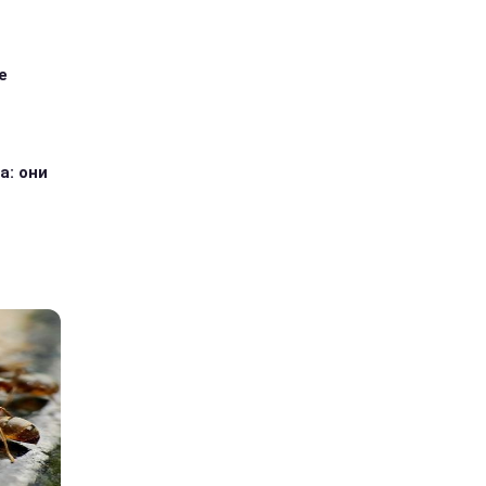
е
а: они