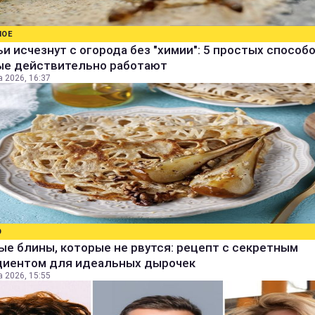
НОЕ
и исчезнут с огорода без "химии": 5 простых способо
ые действительно работают
а 2026, 16:37
О
е блины, которые не рвутся: рецепт с секретным
диентом для идеальных дырочек
а 2026, 15:55