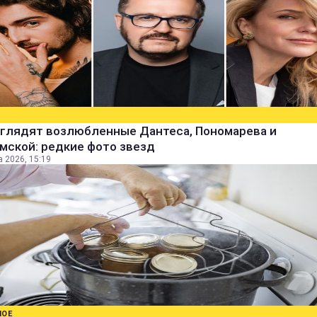
ыглядят возлюбленные Дантеса, Пономарева и
мской: редкие фото звезд
а 2026, 15:19
НОЕ