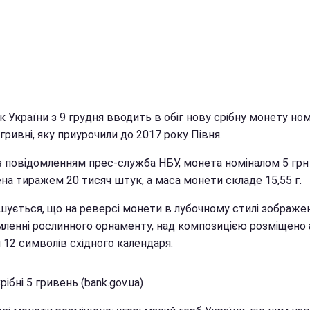
 України з 9 грудня вводить в обіг нову срібну монету но
 гривні, яку приурочили до 2017 року Півня.
 з повідомленням прес-служба НБУ, монета номіналом 5 грн
на тиражем 20 тисяч штук, а маса монети складе 15,55 г.
шується, що на реверсі монети в лубочному стилі зображен
мленні рослинного орнаменту, над композицією розміщено 
 12 символів східного календаря.
рібні 5 гривень (bank.gov.ua)