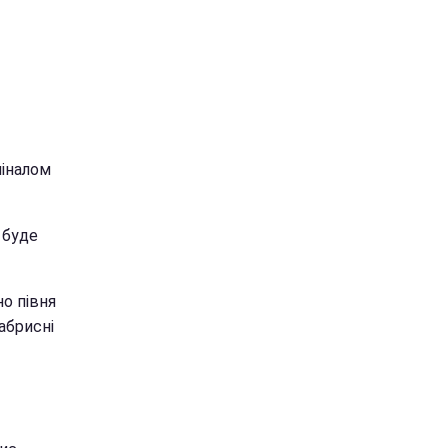
міналом
 буде
о півня
абрисні