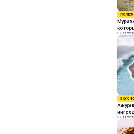
ПОЛЕЗ
Муравь
котор
07 август
ВКУСН
Ажурны
ингре
07 август