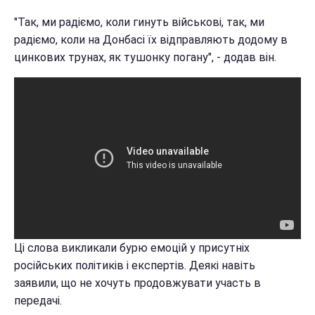
"Так, ми радіємо, коли гинуть військові, так, ми
радіємо, коли на Донбасі їх відправляють додому в
цинкових трунах, як тушонку погану", - додав він.
Ці слова викликали бурю емоцій у присутніх
російських політиків і експертів. Деякі навіть
заявили, що не хочуть продовжувати участь в
передачі.