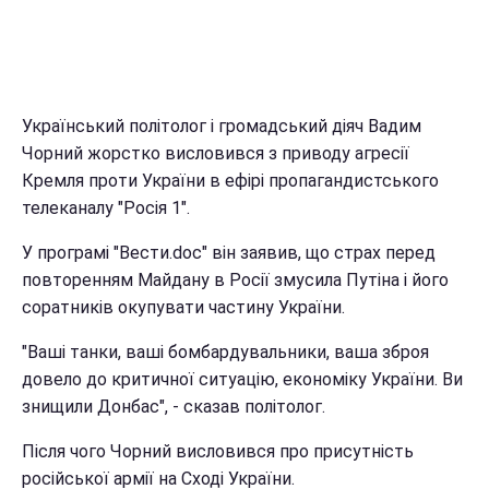
Український політолог і громадський діяч Вадим
Чорний жорстко висловився з приводу агресії
Кремля проти України в ефірі пропагандистського
телеканалу "Росія 1".
У програмі "Вести.doc" він заявив, що страх перед
повторенням Майдану в Росії змусила Путіна і його
соратників окупувати частину України.
"Ваші танки, ваші бомбардувальники, ваша зброя
довело до критичної ситуацію, економіку України. Ви
знищили Донбас", - сказав політолог.
Після чого Чорний висловився про присутність
російської армії на Сході України.