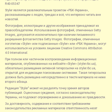
R40-05347
Styler является развлекательным проектом «РБК-Украина»,
рассказывающим о людях, трендах и всё, что интересно читать вне
новостей.
Фотографии, иллюстрации и другие изображения принадлежат их
правообладателям. Использование фотографий, отмеченных Getty
Images, допускается исключительно при наличии письменного
разрешения фотоагентства Getty Images. Фотографии, отмеченные
логотипом «Styler» или подписанные «Styler» или «РБК-Украина», могут
использоваться на условиях лицензии Creative Commons Attribution
4.0 International.
При полном или частичном воспроизведении информационных
материалов, опубликованных на вебсайте «Styler» (styler.rbc.ua),
обязательно размещение активной гиперссылки на styler.rbc.ua,
открытой для индексации поисковыми системами. Такая гиперссылка
должна быть размещена непосредственно в тексте материала не ниже
второго абзаца.
Редакция "Styler" может не разделять точку зрения авторов
публикаций. Оценочные суждения, согласно законодательству
Украины, не подлежат опровержению и доказыванию их правдивости.
За достоверность, содержание и соответствие требованиям
законодательства рекламных материалов ответственность несет