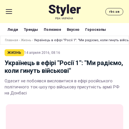
rbc.ua
Люди
Тренды
Полезное
Вкусно
Гороскопы
Главная
›
Жизнь
›
Українець в ефірі "Росії 1": "Ми радіємо, коли гинуть війсь
ЖИЗНЬ
14 апреля 2016, 08:16
Українець в ефірі "Росії 1": "Ми радіємо,
коли гинуть військові"
Одесит не побоявся висловитися в ефірі російського
політичного ток-шоу про військову присутність армії РФ
на Донбасі