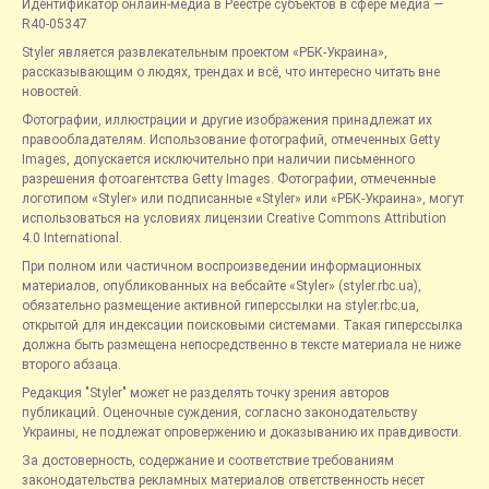
Идентификатор онлайн-медиа в Реестре субъектов в сфере медиа —
R40-05347
Styler является развлекательным проектом «РБК-Украина»,
рассказывающим о людях, трендах и всё, что интересно читать вне
новостей.
Фотографии, иллюстрации и другие изображения принадлежат их
правообладателям. Использование фотографий, отмеченных Getty
Images, допускается исключительно при наличии письменного
разрешения фотоагентства Getty Images. Фотографии, отмеченные
логотипом «Styler» или подписанные «Styler» или «РБК-Украина», могут
использоваться на условиях лицензии Creative Commons Attribution
4.0 International.
При полном или частичном воспроизведении информационных
материалов, опубликованных на вебсайте «Styler» (styler.rbc.ua),
обязательно размещение активной гиперссылки на styler.rbc.ua,
открытой для индексации поисковыми системами. Такая гиперссылка
должна быть размещена непосредственно в тексте материала не ниже
второго абзаца.
Редакция "Styler" может не разделять точку зрения авторов
публикаций. Оценочные суждения, согласно законодательству
Украины, не подлежат опровержению и доказыванию их правдивости.
За достоверность, содержание и соответствие требованиям
законодательства рекламных материалов ответственность несет