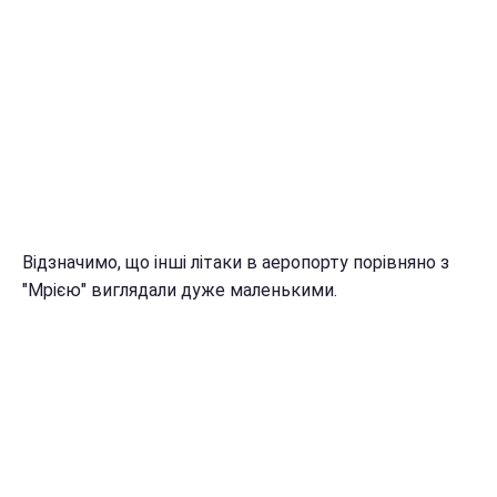
Відзначимо, що інші літаки в аеропорту порівняно з
"Мрією" виглядали дуже маленькими.