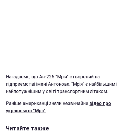
Нагадаємо, що Ан-225 "Мрія" створений на
підприємстві імені Антонова. "Мрія" є найбільшим і
найпотужнішим у світі транспортним літаком.
Раніше американці зняли незвичайне
відео про
української "Мрії"
.
Читайте также