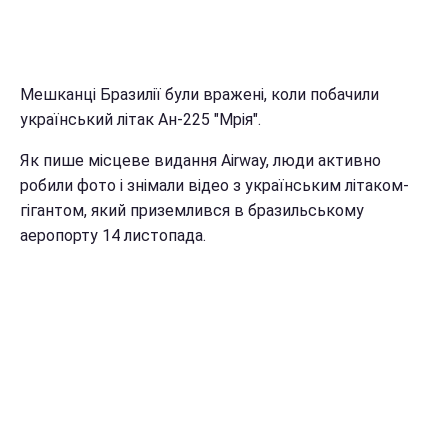
Мешканці Бразилії були вражені, коли побачили
український літак Ан-225 "Мрія".
Як пише місцеве видання Airway, люди активно
робили фото і знімали відео з українським літаком-
гігантом, який приземлився в бразильському
аеропорту 14 листопада.