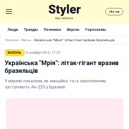
rbc.ua
Люди
Тренды
Полезное
Вкусно
Гороскопы
Главная
›
Жизнь
›
Українська "Мрія": літак-гігант вразив бразильців
ЖИЗНЬ
15 ноября 2016, 17:37
Українська "Мрія": літак-гігант вразив
бразильців
У мережі показали, як емоційно та із захопленням
зустрічають Ан-225 у Бразилії