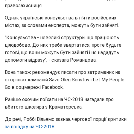
правозахисниця.
Однак українські консульства в п'яти російських
містах, за словами експерта, можуть бути зайняті.
"Консульства - невеликі структури, що працюють
цілодобово. До них треба звертатися, проте будьте
готові, що вони можуть бути зайняті і не нададуть
допомоги відразу", - сказала Романцова.
Вона також рекомендує писати про затриманих на
сторінках кампаній Save Oleg Senstov і Let My People
Go в соцмережі Facebook.
Раніше охочим поїхати на ЧС-2018 нагадали про
вбитого школяра з Краматорська.
До речі, Роббі Вільямс зазнав чергової порції критики
за поїздку на ЧС-2018
.