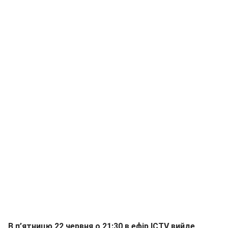
В п’ятницю 22 червня о 21:30 в ефір ICTV вийде