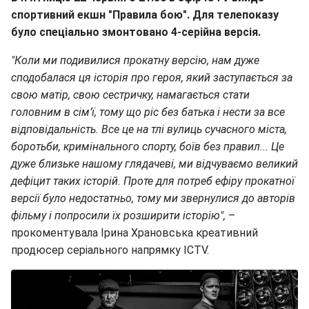
спортивний екшн "Правила бою". Для телепоказу
було спеціально змонтовано 4-серійна версія.
"Коли ми подивилися прокатну версію, нам дуже
сподобалася ця історія про героя, який заступається за
свою матір, свою сестричку, намагається стати
головним в сім’ї, тому що ріс без батька і нести за все
відповідальність. Все це на тлі вулиць сучасного міста,
боротьби, кримінального спорту, боїв без правил... Це
дуже близьке нашому глядачеві, ми відчуваємо великий
дефіцит таких історій. Проте для потреб ефіру прокатної
версії було недостатньо, тому ми звернулися до авторів
фільму і попросили їх розширити історію",
–
прокоментувала Ірина Храновська креативний
продюсер серіального напрямку ICTV.