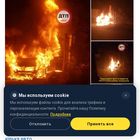
🍪
Мы используем cookie
✕
Мы используем файлы cookie для анализа трафика и
персонализации контента. Прочитайте нашу Политику
конфиденциальности.
Подробнее
Скріншот поста (facebook.com/dtp.kiev.ua)
Отклонить
Принять все
Раніше повідомлялося, що
в Києві згоріли відразу
кілька авто
.