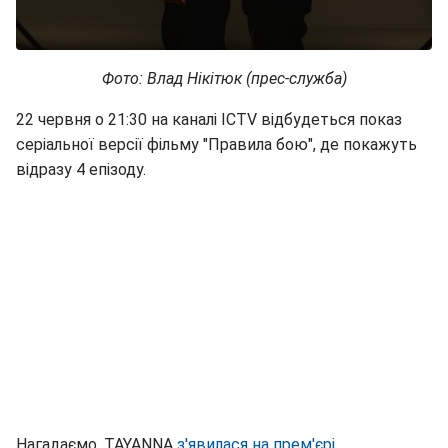
Фото: Влад Нікітюк (прес-служба)
22 червня о 21:30 на каналі ICTV відбудеться показ
серіальної версії фільму "Правила бою", де покажуть
відразу 4 епізоду.
Нагадаємо, TAYANNA
з'явилася на прем'єрі