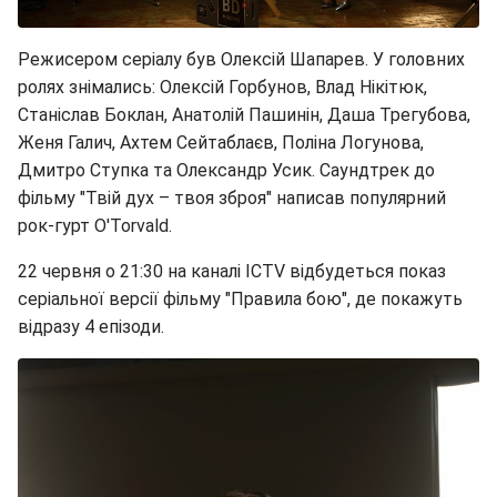
Режисером серіалу був Олексій Шапарев. У головних
ролях знімались: Олексій Горбунов, Влад Нікітюк,
Станіслав Боклан, Анатолій Пашинін, Даша Трегубова,
Женя Галич, Ахтем Сейтаблаєв, Поліна Логунова,
Дмитро Ступка та Олександр Усик. Саундтрек до
фільму "Твій дух – твоя зброя" написав популярний
рок-гурт O'Torvald.
22 червня о 21:30 на каналі ICTV відбудеться показ
серіальної версії фільму "Правила бою", де покажуть
відразу 4 епізоди.