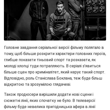
Головне завдання серіальної версії фільму полягало в
тому, щоб більше розкрити характери головних героїв,
глибше показати тіньовий спорт та розказати, як
молоді хлопці туди потрапляють. В серіалі з’явиться
більше сцен про криміналітет, який керує такий спорт.
Відповідно, роль Станіслава Боклана, теж буде більш
відкритою та зрозумілою глядачеві.
Також продюсери вирішили додати нові сцени і
сюжетні лінії, яких спочатку не було. В телеверсії
фільму буде невелика пригодницька афера в лінії