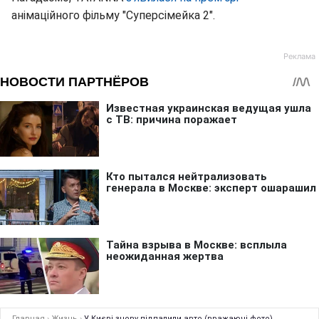
анімаційного фільму "Суперсімейка 2".
Главная
›
Жизнь
›
У Києві знову підпалили авто (вражаючі фото)