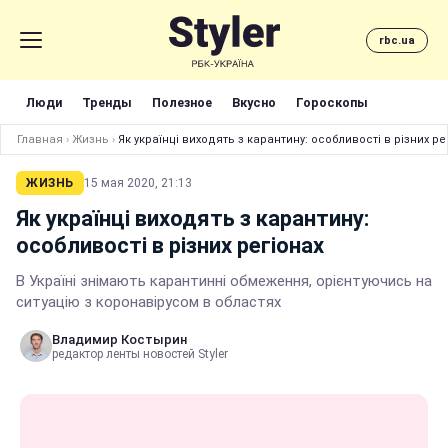
rbc.ua
Люди
Тренды
Полезное
Вкусно
Гороскопы
Главная
›
Жизнь
›
Як українці виходять з карантину: особливості в різних ре
ЖИЗНЬ
15 мая 2020, 21:13
Як українці виходять з карантину:
особливості в різних регіонах
В Україні знімають карантинні обмеження, орієнтуючись на
ситуацію з коронавірусом в областях
Владимир Костырин
редактор ленты новостей Styler