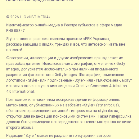
© 2026 LLC «UBT MEDIA»
Идентификатор онлайн-медиа в Реестре субъектов в сфере медиа —
R40-05347
Styler является развлекательным проектом «РБК-Украина»,
рассказывающим о людях, трендах и всё, что интересно читать вне
новостей.
Фотографии, иллюстрации и другие изображения принадлежат их
правообладателям. Использование фотографий, отмеченных Getty
Images, допускается исключительно при наличии письменного
разрешения фотоагентства Getty Images. Фотографии, отмеченные
логотипом «Styler» или подписанные «Styler» или «РБК-Украина», могут
использоваться на условиях лицензии Creative Commons Attribution
4.0 International.
При полном или частичном воспроизведении информационных
материалов, опубликованных на вебсайте «Styler» (styler.rbc.ua),
обязательно размещение активной гиперссылки на styler.rbc.ua,
открытой для индексации поисковыми системами. Такая гиперссылка
должна быть размещена непосредственно в тексте материала не ниже
второго абзаца.
Редакция "Styler" может не разделять точку зрения авторов