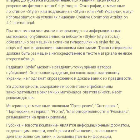
Images, допускается исключительно при наличии письменного
разрешения фотоагентства Getty Images. Фотографии, отмеченные
логотипом «Styler» или подписанные «Styler» или «РБК-Украина», могут
использоваться на условиях лицензии Creative Commons Attribution
4.0 International.
При полном или частичном воспроизведении информационных
материалов, опубликованных на вебсайте «Styler» (styler.rbc.ua),
обязательно размещение активной гиперссылки на styler.rbc.ua,
открытой для индексации поисковыми системами. Такая гиперссылка
должна быть размещена непосредственно в тексте материала не ниже
второго абзаца.
Редакция "Styler" может не разделять точку зрения авторов
публикаций. Оценочные суждения, согласно законодательству
Украины, не подлежат опровержению и доказыванию их правдивости.
За достоверность, содержание и соответствие требованиям
законодательства рекламных материалов ответственность несет
рекламодатель.
Материалы, отмеченные плашками "Пресс-релиз", "Спецпроект",
"Партнерский материал", "Promo", "Благотворительность" и "Резонанс",
размещаются на правах рекламы.
Рубрика «Новости компаний» является информационным форматом,
содержащим новости, сообщения и объявления, связанные с
деятельностью компаний, и основывается на информации,