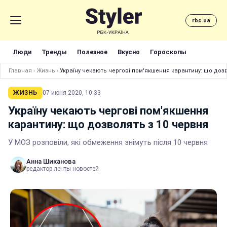
rbc.ua
Люди
Тренды
Полезное
Вкусно
Гороскопы
Главная
›
Жизнь
›
Україну чекають чергові пом'якшення карантину: що дозв
ЖИЗНЬ
07 июня 2020, 10:33
Україну чекають чергові пом'якшення
карантину: що дозволять з 10 червня
У МОЗ розповіли, які обмеження знімуть після 10 червня
Анна Шиканова
редактор ленты новостей