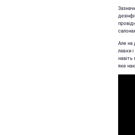
Зазнач
дезінфі
провід
салонах
Але на
лавки і
навіть 
яке нак