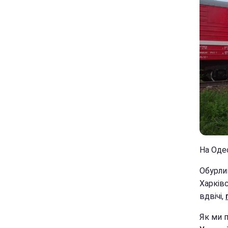
На Одес
Обурлив
Харківс
вдвічі,
Як ми п