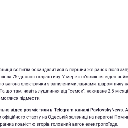
ізниця встигла оскандалитися в перший же ранок після зап
 після 75-денного карантину. У мережі з'явилося відео ней
го вагона електрички з запиленими лавками, шаром пилу н
 Та що там, навіть лушпиння від "сємок", накидане 2,5 місяці
омоглися підмести.
льне
відео розмістили в Telegram-каналі PavlovskyNews.
А
 офіційного старту на Одеській залізниці на перегоні Поміч
раїнка повністю згорів головний вагон електропоїзда.