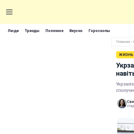
Люди
Тренды
Полезное
Вкусно
Гороскопы
Главная
›
ЖИЗНЬ
Укрза
навіт
Укрзаліз
сполучен
Све
стар