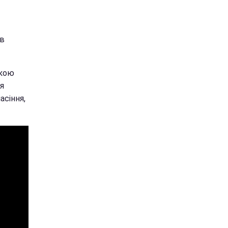
 в
ткою
ся
асіння,