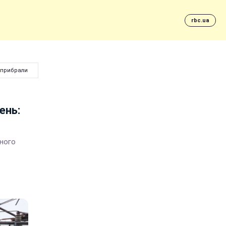
rbc.ua
е прибрали
ень:
чного