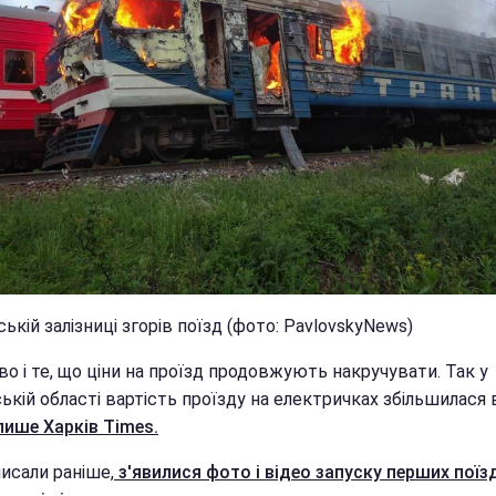
ькій залізниці згорів поїзд (фото: PavlovskyNews)
о і те, що ціни на проїзд продовжують накручувати. Так у
ькій області вартість проїзду на електричках збільшилася 
пише
Харків Times
.
исали раніше,
з'явилися фото і відео запуску перших поїз