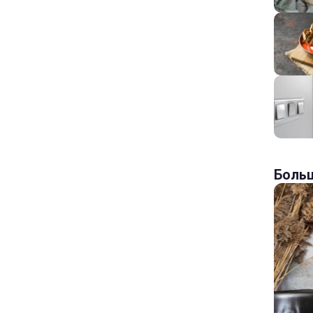
Больш