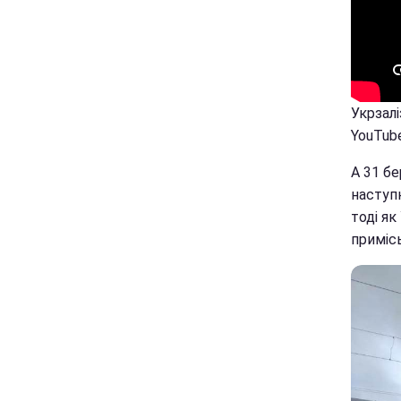
Укрзалі
YouTube
А 31 бе
наступ
тоді як
приміс