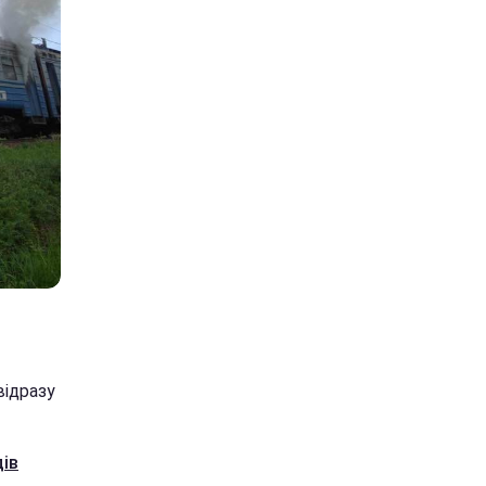
відразу
дів