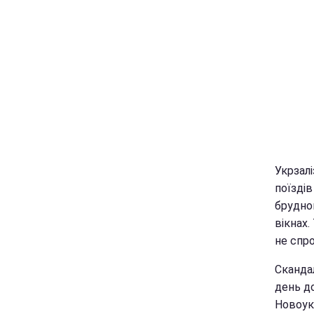
Укрзал
поїздів
брудно
вікнах.
не спр
Сканда
день до
Новоук