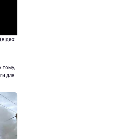
(відео:
 тому,
яги для