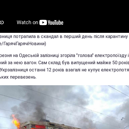
зниця потрапила в скандал в перший день після карантину 
/ГарячіГарячіНовини)
резня на Одеській залізниці згоріла "голова" електропоїзду і
ний за нею вагон. Сам склад був випущений майже 50 років
 Укрзалізниця останні 12 років взагалі не купує електропот
ьких перевезень.