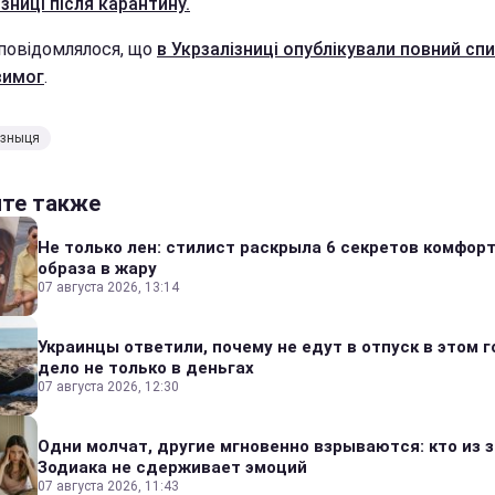
зниці після карантину.
повідомлялося, що
в Укрзалізниці опублікували повний сп
вимог
.
изныця
йте также
Не только лен: стилист раскрыла 6 секретов комфор
образа в жару
07 августа 2026, 13:14
Украинцы ответили, почему не едут в отпуск в этом г
дело не только в деньгах
07 августа 2026, 12:30
Одни молчат, другие мгновенно взрываются: кто из 
Зодиака не сдерживает эмоций
07 августа 2026, 11:43