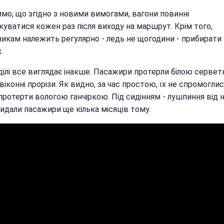
имо, що згідно з новими вимогами, вагони повинні
куватися кожен раз після виходу на маршрут. Крім того,
никам належить регулярно - ледь не щогодини - прибирати
.
 ділі все виглядає інакше. Пасажири протерли білою серве
 віконні прорізи. Як видно, за час простою, їх не спромогли
протерти вологою ганчіркою. Під сидінням - лушпиння від н
идали пасажири ще кілька місяців тому.