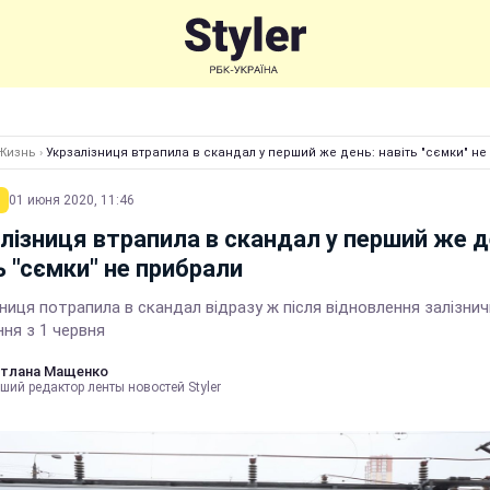
Жизнь
›
Укрзалізниця втрапила в скандал у перший же день: навіть "сємки" н
01 июня 2020, 11:46
лізниця втрапила в скандал у перший же д
ь "сємки" не прибрали
ниця потрапила в скандал відразу ж після відновлення залізни
ня з 1 червня
тлана Мащенко
ший редактор ленты новостей Styler