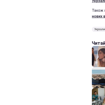
Укрзалі
Також 
нових 
Укрзал
Чита