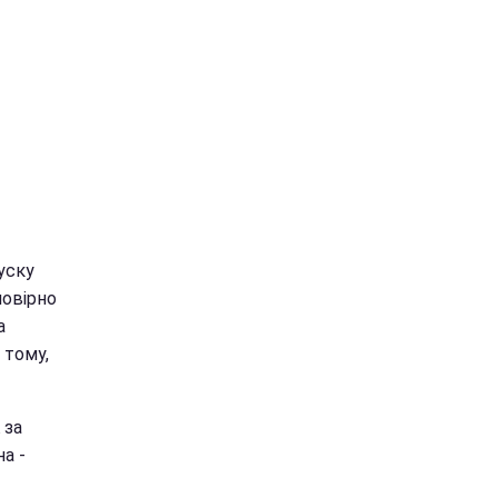
уску
мовірно
а
 тому,
 за
на -