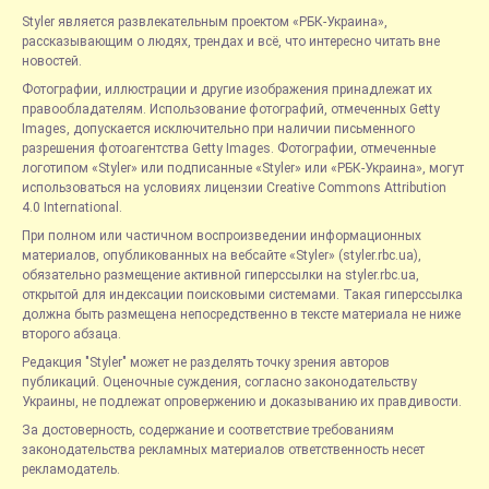
Styler является развлекательным проектом «РБК-Украина»,
рассказывающим о людях, трендах и всё, что интересно читать вне
новостей.
Фотографии, иллюстрации и другие изображения принадлежат их
правообладателям. Использование фотографий, отмеченных Getty
Images, допускается исключительно при наличии письменного
разрешения фотоагентства Getty Images. Фотографии, отмеченные
логотипом «Styler» или подписанные «Styler» или «РБК-Украина», могут
использоваться на условиях лицензии Creative Commons Attribution
4.0 International.
При полном или частичном воспроизведении информационных
материалов, опубликованных на вебсайте «Styler» (styler.rbc.ua),
обязательно размещение активной гиперссылки на styler.rbc.ua,
открытой для индексации поисковыми системами. Такая гиперссылка
должна быть размещена непосредственно в тексте материала не ниже
второго абзаца.
Редакция "Styler" может не разделять точку зрения авторов
публикаций. Оценочные суждения, согласно законодательству
Украины, не подлежат опровержению и доказыванию их правдивости.
За достоверность, содержание и соответствие требованиям
законодательства рекламных материалов ответственность несет
рекламодатель.