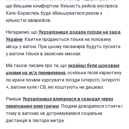
ще більшим комфортом. Кількість рейсів експреса
Київ-Бориспіль буде збільшуватися разом з
кількістю авіарейсів.
Нагадаємо, що
Укрзалізниця додала поїзди на захід
України
. Квитки продаються тільки на половину
місць у вагоні. При цьому пасажирів будуть пускати
у вагони тільки в захисних масках.
Ми також писали про те, що
українці були шоковані
цінами на ж/д перевезення
, оскільки після карантину
по країні почали курсувати поїзди Інтерсіті, Інтерсіті
+, вагони купе і СВ, які коштують не дешево.
Раніше
Укрзалізниця вляпалася в скандал через
переповнені електрички
. Людям доводилося стояти і
тому в вагонах не дотримувалася соціальна
дистанція в півтора метра.