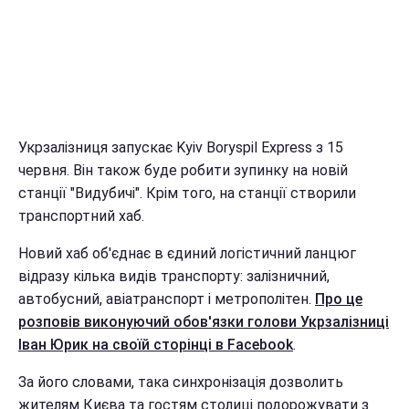
Укрзалізниця запускає Kyiv Boryspil Express з 15
червня. Він також буде робити зупинку на новій
станції "Видубичі". Крім того, на станції створили
транспортний хаб.
Новий хаб об'єднає в єдиний логістичний ланцюг
відразу кілька видів транспорту: залізничний,
автобусний, авіатранспорт і метрополітен.
Про це
розповів виконуючий обов'язки голови Укрзалізниці
Іван Юрик на своїй сторінці в Facebook
.
За його словами, така синхронізація дозволить
жителям Києва та гостям столиці подорожувати з