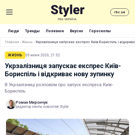
rbc.ua
Люди
Тренды
Полезное
Вкусно
Гороскопы
Главная
›
Жизнь
›
Укрзалізниця запускає експрес Київ-Бориспіль і відкрива
ЖИЗНЬ
09 июня 2020, 21:52
Укрзалізниця запускає експрес Київ-
Бориспіль і відкриває нову зупинку
В Укрзалізниці розповіли про запуск експреса Київ-
Бориспіль
Роман Мирончук
редактор ленты новостей Styler