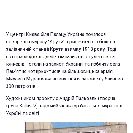
У центрі Києва біля Палацу Україна почалося
створення муралу "Крути", присвяченого
бою на
залізничній станції Крути взимку 1918 року
. Тоді
сотні молодих людей - гімназистів, студентів та
юнкерів - стали на захист України, та поблизу села
Пам'ятне чотирьохтисячна більшовицька армія
Михайла Муравйова зіткнулася із загоном у близько
300 патріотів.
Художником проекту є Андрій Пальваль (творча
група Kailas-V), відомий як автор багатьох муралів в
Україні та світі.