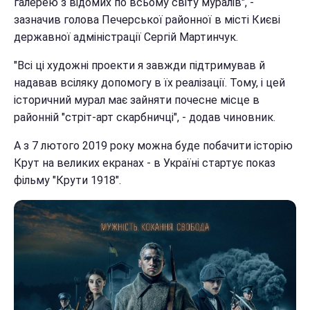
галерею з відомих по всьому світу муралів", -
зазначив голова Печерської районної в місті Києві
державної адміністрації Сергій Мартинчук.
"Всі ці художні проекти я завжди підтримував й
надавав всіляку допомогу в їх реалізації. Тому, і цей
історичний мурал має зайняти почесне місце в
районній "стріт-арт скарбничці", - додав чиновник.
А з 7 лютого 2019 року можна буде побачити історію
Крут на великих екранах - в Україні стартує показ
фільму "Крути 1918".