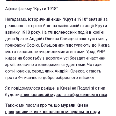
Афіша фільму "Крути 1918"
Нагадаємо,
історичний екшн "Крути 1918"
знятий за
реальною історією бою на залізничній станції Крути
взимку 1918 року. На тлі доленосних подій в країні
двоє братів Андрій і Олекса Савицькі закохуються у
прекрасну Софію. Більшовики підступають до Києва,
місто наповнене «червоними» агентами. Уряд УНР
кидає на боротьбу з ворогом усі боєздатні частини
армії, включно з юнкерами і студентами. Чотири
сотні юнаків, серед яких Андрій і Олекса, стають
проти 4-тисячного добре озброєного війська.
Як повідомлялося раніше, в Києві на Подолі зі стіни
будови
зник красивий мурал із зображенням птаха
.
Також ми писали про те, що
мурали Києва
прикрасили етикетки пляшок мінеральної води
.