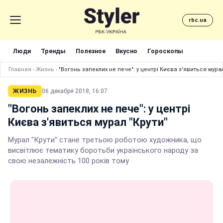
rbc.ua
Люди
Тренды
Полезное
Вкусно
Гороскопы
Главная
›
Жизнь
›
"Вогонь запеклих не пече": у центрі Києва з'явиться мурал
ЖИЗНЬ
06 декабря 2018, 16:07
"Вогонь запеклих не пече": у центрі
Києва з'явиться мурал "Крути"
Мурал "Крути" стане третьою роботою художника, що
висвітлює тематику боротьби українського народу за
свою незалежність 100 років тому