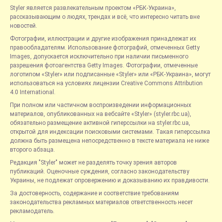
Styler является развлекательным проектом «РБК-Украина»,
рассказывающим о людях, трендах и всё, что интересно читать вне
новостей.
Фотографии, иллюстрации и другие изображения принадлежат их
правообладателям. Использование фотографий, отмеченных Getty
Images, допускается исключительно при наличии письменного
разрешения фотоагентства Getty Images. Фотографии, отмеченные
логотипом «Styler» или подписанные «Styler» или «РБК-Украина», могут
использоваться на условиях лицензии Creative Commons Attribution
4.0 International.
При полном или частичном воспроизведении информационных
материалов, опубликованных на вебсайте «Styler» (styler.rbc.ua),
обязательно размещение активной гиперссылки на styler.rbc.ua,
открытой для индексации поисковыми системами. Такая гиперссылка
должна быть размещена непосредственно в тексте материала не ниже
второго абзаца.
Редакция "Styler" может не разделять точку зрения авторов
публикаций. Оценочные суждения, согласно законодательству
Украины, не подлежат опровержению и доказыванию их правдивости.
За достоверность, содержание и соответствие требованиям
законодательства рекламных материалов ответственность несет
рекламодатель.