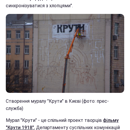
синхронізуватися з хлопцями".
Створення муралу "Крути" в Києві (фото: прес-
служба)
Мурал "Крути" - це спільний проект творців
фільму
"Крути 1918"
, Департаменту суспільних комунікацій