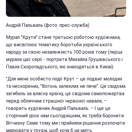
Андрій Пальваль (фото: прес-служба)
Мурал "Крути" стане третьою роботою художника,
що висвітлює тематику боротьби українського
народу за свою незалежність 100 років тому (перші
мурали цієї серії - портрети Михайла Грушевського і
Павла Скоропадського, які знаходяться в Києві).
"Для мене особисто події Крут – це подвиг молодих
та нескорених, "Вогонь запеклих не пече". Це свідома
загибель за власну країну, це свідома самопожертва
перед обличчам страшної червоної навали, –
говорить художник Андрій Пальваль. – І ще це
сторічний урок нам сьогоднішнім, як треба боронити
Вітчизну. Саме тому ми і прийняли рішення розпочати
малювати у грудні, щоб хоча б на мить