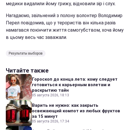
медики видалили йому грижу, відновили зір і слух.
Нагадаємо, звільнений з полону волонтер Володимир
Перел повідомив, що у терористів він кілька разів
намагався покінчити життя самогубством, хоча йому
в цьому весь час заважали.
Результаты выборов
Читайте также
Гороскоп до конца лета: кому следует
готовиться к карьерным взлетам и
раскрытию тайн
05 августа 2026, 18:13
Варить не нужно: как закрыть
освежающий компот из любых фруктов
за 15 минут
05 августа 2026, 17:34