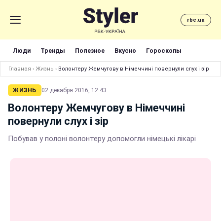
rbc.ua
Люди
Тренды
Полезное
Вкусно
Гороскопы
Главная
›
Жизнь
›
Волонтеру Жемчугову в Німеччині повернули слух і зір
ЖИЗНЬ
02 декабря 2016, 12:43
Волонтеру Жемчугову в Німеччині
повернули слух і зір
Побував у полоні волонтеру допомогли німецькі лікарі