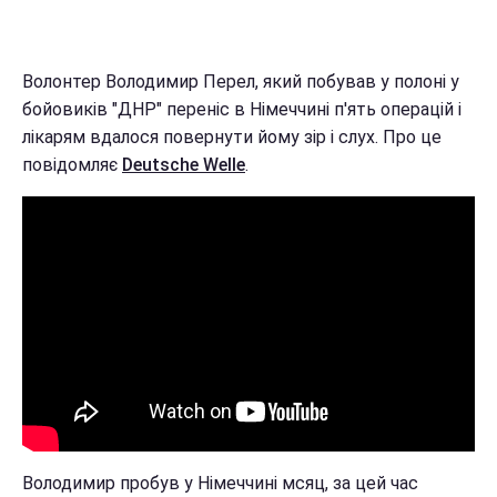
Волонтер Володимир Перел, який побував у полоні у
бойовиків "ДНР" переніс в Німеччині п'ять операцій і
лікарям вдалося повернути йому зір і слух. Про це
повідомляє
Deutsche Welle
.
Володимир пробув у Німеччині мсяц, за цей час