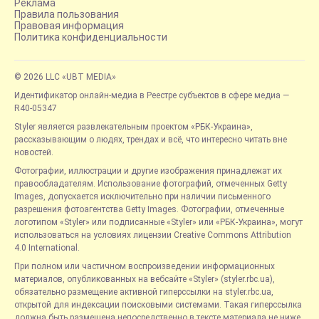
Реклама
Правила пользования
Правовая информация
Политика конфиденциальности
© 2026 LLC «UBT MEDIA»
Идентификатор онлайн-медиа в Реестре субъектов в сфере медиа —
R40-05347
Styler является развлекательным проектом «РБК-Украина»,
рассказывающим о людях, трендах и всё, что интересно читать вне
новостей.
Фотографии, иллюстрации и другие изображения принадлежат их
правообладателям. Использование фотографий, отмеченных Getty
Images, допускается исключительно при наличии письменного
разрешения фотоагентства Getty Images. Фотографии, отмеченные
логотипом «Styler» или подписанные «Styler» или «РБК-Украина», могут
использоваться на условиях лицензии Creative Commons Attribution
4.0 International.
При полном или частичном воспроизведении информационных
материалов, опубликованных на вебсайте «Styler» (styler.rbc.ua),
обязательно размещение активной гиперссылки на styler.rbc.ua,
открытой для индексации поисковыми системами. Такая гиперссылка
должна быть размещена непосредственно в тексте материала не ниже