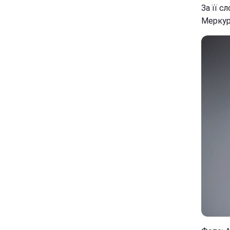
За її с
Меркур