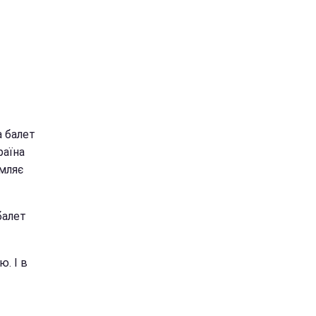
а балет
раїна
омляє
балет
ю. І в