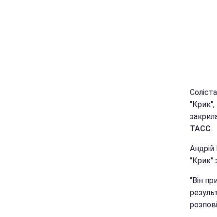
Соліста
"Крик",
закрила
ТАСС
.
Андрій
"Крик" 
"Він пр
результ
розпов