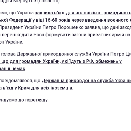
ндрій Меркур'єв (bolshoi.ru)
ємо, що Україна
закрила в'їзд для чоловіків з громадянст
кої Федерації у віці 16-60 років через введення воєнного 
 Президент України Петро Порошенко заявив, що дані захо
і перешкодити Росії формувати загони приватних армій на
ії України.
 голова Державної прикордонної служби України Петро Ц
 що для громадян України, які їдуть з РФ, обмежень у
ванні немає
.
повідомлялося, що
Державна прикордонна служба Україн
 в'їзд у Крим для всіх іноземців
.
ндуємо до перегляду: