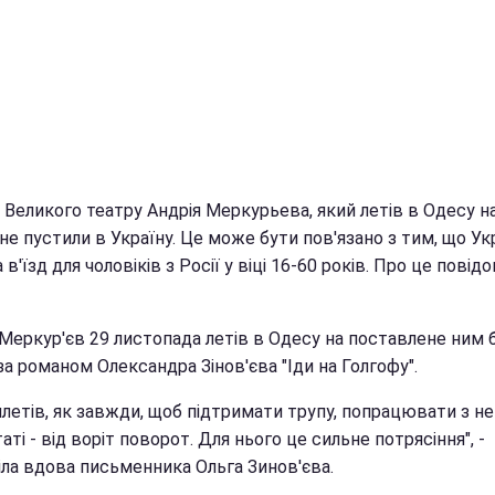
 Великого театру Андрія Меркурьева, який летів в Одесу н
 не пустили в Україну. Це може бути пов'язано з тим, що Ук
 в'їзд для чоловіків з Росії у віці 16-60 років. Про це повід
 Меркур'єв 29 листопада летів в Одесу на поставлене ним 
за романом Олександра Зінов'єва "Іди на Голгофу".
илетів, як завжди, щоб підтримати трупу, попрацювати з не
аті - від воріт поворот. Для нього це сильне потрясіння", -
іла вдова письменника Ольга Зинов'єва.