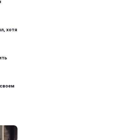
з
л, хотя
ить
 своем