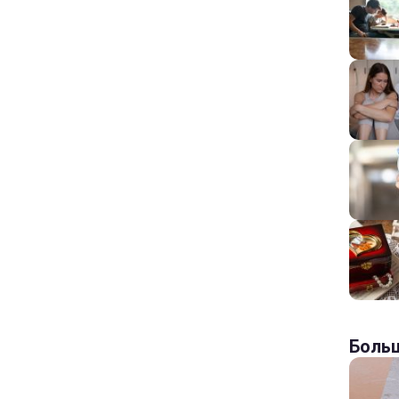
Больш