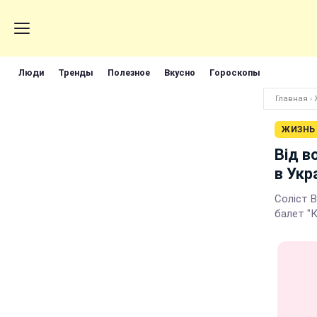
Люди
Тренды
Полезное
Вкусно
Гороскопы
Главная
›
ЖИЗНЬ
Від в
в Укр
Соліст В
балет "К