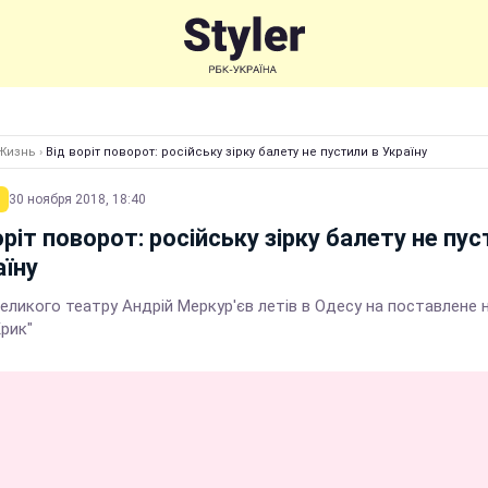
Жизнь
›
Від воріт поворот: російську зірку балету не пустили в Україну
30 ноября 2018, 18:40
оріт поворот: російську зірку балету не пу
аїну
еликого театру Андрій Меркур'єв летів в Одесу на поставлене 
рик"