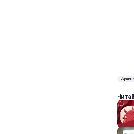
Украин
Чита