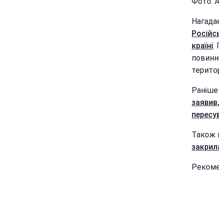
Фото: А
Нагада
Російсь
країні
.
повинн
територ
Раніше
заявив,
пересу
Також 
закрила
Рекоме