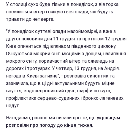
У столиці сухо буде тільки в понеділок, з вівторка
посилиться вітер і очікуються опади, які будуть
тривати до четверга.
"У понеділок суттєві опади малоймовірні, а вже з
другої половини дня 11 грудня та протягом 12 грудня
Київ опиниться під впливом південного циклону.
Очікуються мокрий сніг, місцями з дощем, налипання
мокрого снігу, поривчастий вітер та ожеледь на
дорогах і тротуарах. У четвер, 13 грудня, на Андрія,
негода в Києві затихне", - розповіла синоптик та
зазначила, що в ці дні актуальними будуть міцне
взуття, водонепроникний одяг, шарфи по вуха,
профілактика серцево-судинних і бронхо-легеневих
недуг.
Нагадаємо, раніше ми писали про те, що
українцям
розповіли про погоду до кінця тижня.