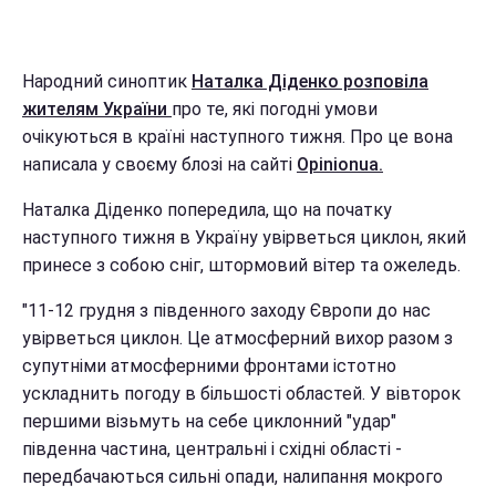
Народний синоптик
Наталка Діденко розповіла
жителям України
про те, які погодні умови
очікуються в країні наступного тижня. Про це вона
написала у своєму блозі на сайті
Оріnіоnuа.
Наталка Діденко попередила, що на початку
наступного тижня в Україну увірветься циклон, який
принесе з собою сніг, штормовий вітер та ожеледь.
"11-12 грудня з південного заходу Європи до нас
увірветься циклон. Це атмосферний вихор разом з
супутніми атмосферними фронтами істотно
ускладнить погоду в більшості областей. У вівторок
першими візьмуть на себе циклонний "удар"
південна частина, центральні і східні області -
передбачаються сильні опади, налипання мокрого