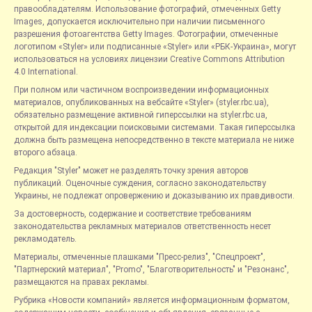
правообладателям. Использование фотографий, отмеченных Getty
Images, допускается исключительно при наличии письменного
разрешения фотоагентства Getty Images. Фотографии, отмеченные
логотипом «Styler» или подписанные «Styler» или «РБК-Украина», могут
использоваться на условиях лицензии Creative Commons Attribution
4.0 International.
При полном или частичном воспроизведении информационных
материалов, опубликованных на вебсайте «Styler» (styler.rbc.ua),
обязательно размещение активной гиперссылки на styler.rbc.ua,
открытой для индексации поисковыми системами. Такая гиперссылка
должна быть размещена непосредственно в тексте материала не ниже
второго абзаца.
Редакция "Styler" может не разделять точку зрения авторов
публикаций. Оценочные суждения, согласно законодательству
Украины, не подлежат опровержению и доказыванию их правдивости.
За достоверность, содержание и соответствие требованиям
законодательства рекламных материалов ответственность несет
рекламодатель.
Материалы, отмеченные плашками "Пресс-релиз", "Спецпроект",
"Партнерский материал", "Promo", "Благотворительность" и "Резонанс",
размещаются на правах рекламы.
Рубрика «Новости компаний» является информационным форматом,