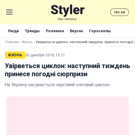
rbc.ua
Люди
Тренды
Полезное
Вкусно
Гороскопы
Главная
›
Жизнь
›
Увірветься циклон: наступний тиждень принесе погодні
ЖИЗНЬ
06 декабря 2018, 16:21
Увірветься циклон: наступний тиждень
принесе погодні сюрпризи
На Україну насувається черговий сніговий циклон