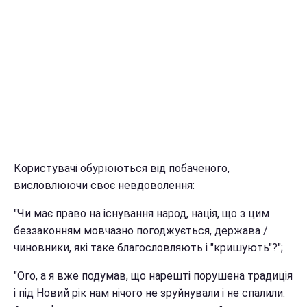
Користувачі обурюються від побаченого,
висловлюючи своє невдоволення:
"Чи має право на існування народ, нація, що з цим
беззаконням мовчазно погоджується, держава /
чиновники, які таке благословляють і "кришують"?";
"Ого, а я вже подумав, що нарешті порушена традиція
і під Новий рік нам нічого не зруйнували і не спалили.