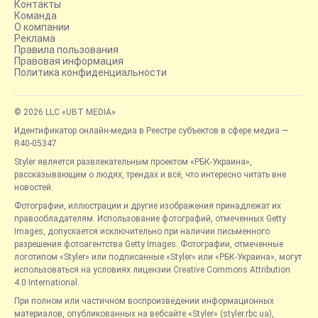
Контакты
Команда
О компании
Реклама
Правила пользования
Правовая информация
Политика конфиденциальности
© 2026 LLC «UBT MEDIA»
Идентификатор онлайн-медиа в Реестре субъектов в сфере медиа —
R40-05347
Styler является развлекательным проектом «РБК-Украина»,
рассказывающим о людях, трендах и всё, что интересно читать вне
новостей.
Фотографии, иллюстрации и другие изображения принадлежат их
правообладателям. Использование фотографий, отмеченных Getty
Images, допускается исключительно при наличии письменного
разрешения фотоагентства Getty Images. Фотографии, отмеченные
логотипом «Styler» или подписанные «Styler» или «РБК-Украина», могут
использоваться на условиях лицензии Creative Commons Attribution
4.0 International.
При полном или частичном воспроизведении информационных
материалов, опубликованных на вебсайте «Styler» (styler.rbc.ua),