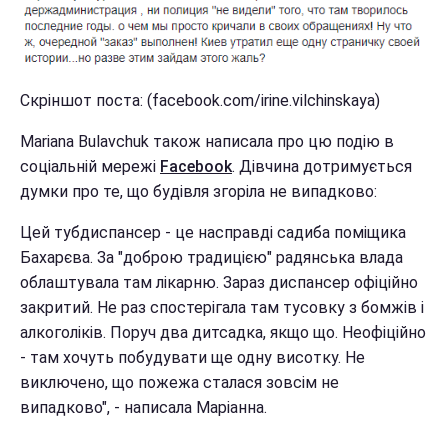
Скріншот поста: (facebook.com/irine.vilchinskaya)
Mariana Bulavchuk також написала про цю подію в
соціальній мережі
Facebook
. Дівчина дотримується
думки про те, що будівля згоріла не випадково:
Цей тубдиспансер - це насправді садиба поміщика
Бахарєва. За "доброю традицією" радянська влада
облаштувала там лікарню. Зараз диспансер офіційно
закритий. Не раз спостерігала там тусовку з бомжів і
алкоголіків. Поруч два дитсадка, якщо що. Неофіційно
- там хочуть побудувати ще одну висотку. Не
виключено, що пожежа сталася зовсім не
випадково", - написала Маріанна.