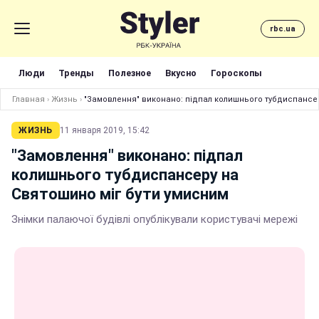
rbc.ua
Люди
Тренды
Полезное
Вкусно
Гороскопы
Главная
›
Жизнь
›
"Замовлення" виконано: підпал колишнього тубдиспансер
ЖИЗНЬ
11 января 2019, 15:42
"Замовлення" виконано: підпал
колишнього тубдиспансеру на
Святошино міг бути умисним
Знімки палаючої будівлі опублікували користувачі мережі