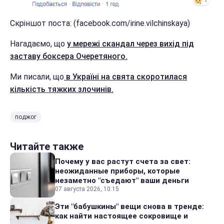
Скріншот поста: (facebook.com/irine.vilchinskaya)
Нагадаємо, що
у мережі скандал через вихід під
заставу боксера Очеретяного.
Ми писали, що
в Україні на свята скоротилася
кількість тяжких злочинів.
поджог
Читайте также
Почему у вас растут счета за свет:
неожиданные приборы, которые
незаметно "съедают" ваши деньги
07 августа 2026, 10:15
Эти "бабушкины" вещи снова в тренде:
как найти настоящее сокровище и