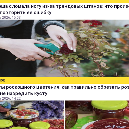
ша сломала ногу из-за трендовых штанов: что прои
 повторить ее ошибку
а 2026, 15:03
НОЕ
ы роскошного цветения: как правильно обрезать ро
не навредить кусту
а 2026, 14:22