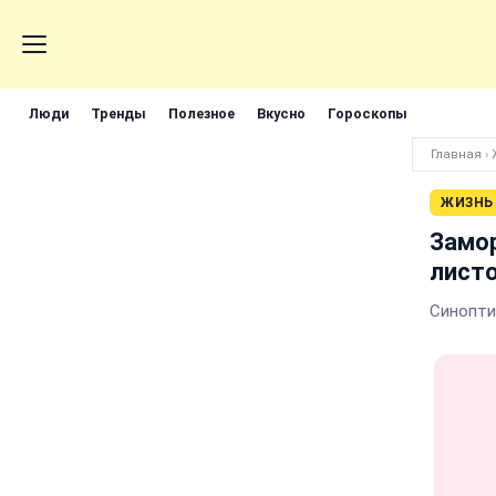
Люди
Тренды
Полезное
Вкусно
Гороскопы
Главная
›
ЖИЗНЬ
Замор
лист
Синопти