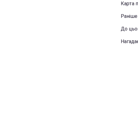
Карта п
Раніше
До цьо
Нагада