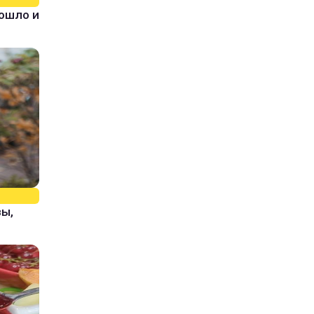
зошло и
зы,