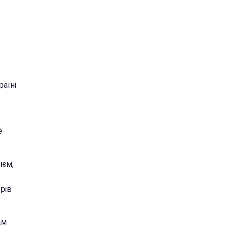
раїні
е
ієм,
рів
ам