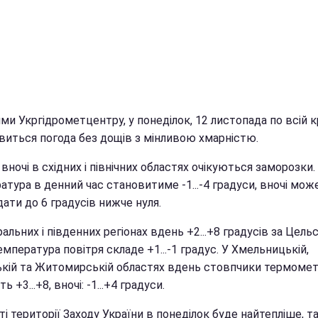
ми Укргідрометцентру, у понеділок, 12 листопада по всій к
виться погода без дощів з мінливою хмарністю.
 вночі в східних і північних областях очікуються заморозки.
тура в денний час становитиме -1...-4 градуси, вночі мож
ати до 6 градусів нижче нуля.
альних і південних регіонах вдень +2...+8 градусів за Цельс
емпература повітря складе +1...-1 градус. У Хмельницькій,
ькій та Житомирській областях вдень стовпчики термомет
ь +3...+8, вночі: -1...+4 градуси.
і території Заходу України в понеділок буде найтепліше, т