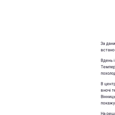
За дани
встано
Вдень і
Темпера
похолод
В центр
вночі т
Вінниц
покажут
На решт