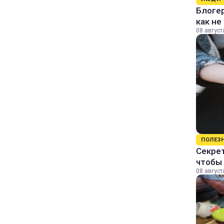
Блогер
как не
08 август
ПОЛЕЗ
Секрет
чтобы 
08 август