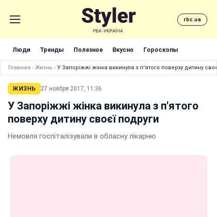
rbc.ua
Люди
Тренды
Полезное
Вкусно
Гороскопы
Главная
›
Жизнь
›
У Запоріжжі жінка викинула з п'ятого поверху дитину сво
ЖИЗНЬ
27 ноября 2017, 11:36
У Запоріжжі жінка викинула з п'ятого
поверху дитину своєї подруги
Немовля госпіталізували в обласну лікарню