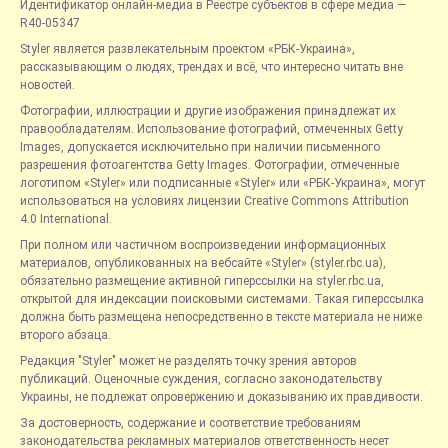
Идентификатор онлайн-медиа в Реестре субъектов в сфере медиа —
R40-05347
Styler является развлекательным проектом «РБК-Украина»,
рассказывающим о людях, трендах и всё, что интересно читать вне
новостей.
Фотографии, иллюстрации и другие изображения принадлежат их
правообладателям. Использование фотографий, отмеченных Getty
Images, допускается исключительно при наличии письменного
разрешения фотоагентства Getty Images. Фотографии, отмеченные
логотипом «Styler» или подписанные «Styler» или «РБК-Украина», могут
использоваться на условиях лицензии Creative Commons Attribution
4.0 International.
При полном или частичном воспроизведении информационных
материалов, опубликованных на вебсайте «Styler» (styler.rbc.ua),
обязательно размещение активной гиперссылки на styler.rbc.ua,
открытой для индексации поисковыми системами. Такая гиперссылка
должна быть размещена непосредственно в тексте материала не ниже
второго абзаца.
Редакция "Styler" может не разделять точку зрения авторов
публикаций. Оценочные суждения, согласно законодательству
Украины, не подлежат опровержению и доказыванию их правдивости.
За достоверность, содержание и соответствие требованиям
законодательства рекламных материалов ответственность несет