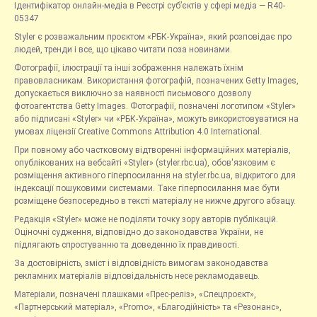
Ідентифікатор онлайн-медіа в Реєстрі суб’єктів у сфері медіа — R40-
05347
Styler є розважальним проєктом «РБК-Україна», який розповідає про
людей, тренди і все, що цікаво читати поза новинами.
Фотографії, ілюстрації та інші зображення належать їхнім
правовласникам. Використання фотографій, позначених Getty Images,
допускається виключно за наявності письмового дозволу
фотоагентства Getty Images. Фотографії, позначені логотипом «Styler»
або підписані «Styler» чи «РБК-Україна», можуть використовуватися на
умовах ліцензії Creative Commons Attribution 4.0 International.
При повному або частковому відтворенні інформаційних матеріалів,
опублікованих на вебсайті «Styler» (styler.rbc.ua), обов'язковим є
розміщення активного гіперпосилання на styler.rbc.ua, відкритого для
індексації пошуковими системами. Таке гіперпосилання має бути
розміщене безпосередньо в тексті матеріалу не нижче другого абзацу.
Редакція «Styler» може не поділяти точку зору авторів публікацій.
Оціночні судження, відповідно до законодавства України, не
підлягають спростуванню та доведенню їх правдивості.
За достовірність, зміст і відповідність вимогам законодавства
рекламних матеріалів відповідальність несе рекламодавець.
Матеріали, позначені плашками «Прес-реліз», «Спецпроєкт»,
«Партнерський матеріал», «Promo», «Благодійність» та «Резонанс»,