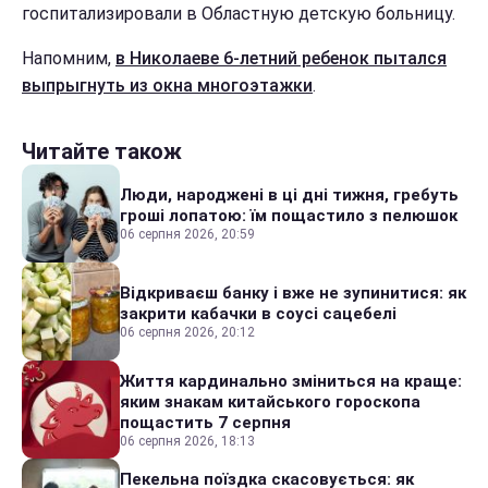
госпитализировали в Областную детскую больницу.
Напомним,
в Николаеве 6-летний ребенок пытался
выпрыгнуть из окна многоэтажки
.
Читайте також
Люди, народжені в ці дні тижня, гребуть
гроші лопатою: їм пощастило з пелюшок
06 серпня 2026, 20:59
Відкриваєш банку і вже не зупинитися: як
закрити кабачки в соусі сацебелі
06 серпня 2026, 20:12
Життя кардинально зміниться на краще:
яким знакам китайського гороскопа
пощастить 7 серпня
06 серпня 2026, 18:13
Пекельна поїздка скасовується: як