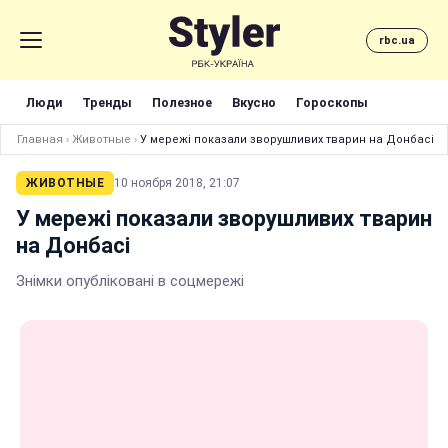
rbc.ua
Люди
Тренды
Полезное
Вкусно
Гороскопы
Главная
›
Животные
›
У мережі показали зворушливих тварин на Донбасі
ЖИВОТНЫЕ
10 ноября 2018, 21:07
У мережі показали зворушливих тварин
на Донбасі
Знімки опубліковані в соцмережі