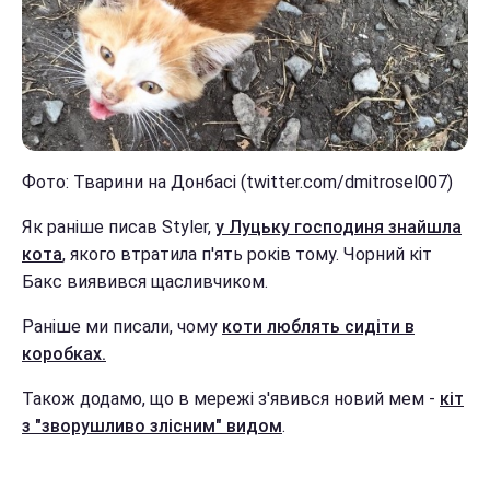
Фото: Тварини на Донбасі (twitter.com/dmitrosel007)
Як раніше писав Styler,
у Луцьку господиня знайшла
кота
, якого втратила п'ять років тому. Чорний кіт
Бакс виявився щасливчиком.
Раніше ми писали, чому
коти люблять сидіти в
коробках.
Також додамо, що в мережі з'явився новий мем -
кіт
з "зворушливо злісним" видом
.