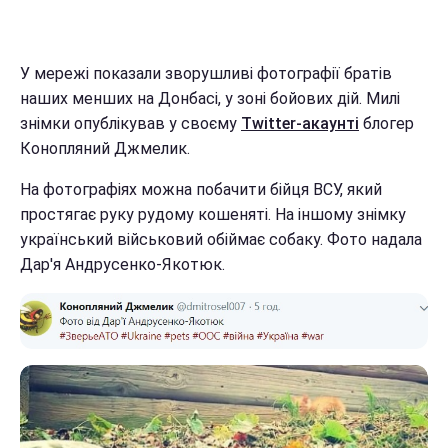
У мережі показали зворушливі фотографії братів
наших менших на Донбасі, у зоні бойових дій. Милі
знімки опублікував у своєму
Twitter-акаунті
блогер
Конопляний Джмелик.
На фотографіях можна побачити бійця ВСУ, який
простягає руку рудому кошеняті. На іншому знімку
український військовий обіймає собаку. Фото надала
Дар'я Андрусенко-Якотюк.