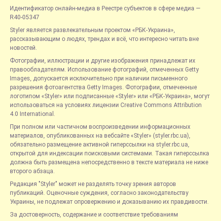
Идентификатор онлайн-медиа в Реестре субъектов в сфере медиа —
R40-05347
Styler является развлекательным проектом «РБК-Украина»,
рассказывающим о людях, трендах и всё, что интересно читать вне
новостей.
Фотографии, иллюстрации и другие изображения принадлежат их
правообладателям. Использование фотографий, отмеченных Getty
Images, допускается исключительно при наличии письменного
разрешения фотоагентства Getty Images. Фотографии, отмеченные
логотипом «Styler» или подписанные «Styler» или «РБК-Украина», могут
использоваться на условиях лицензии Creative Commons Attribution
4.0 International.
При полном или частичном воспроизведении информационных
материалов, опубликованных на вебсайте «Styler» (styler.rbc.ua),
обязательно размещение активной гиперссылки на styler.rbc.ua,
открытой для индексации поисковыми системами. Такая гиперссылка
должна быть размещена непосредственно в тексте материала не ниже
второго абзаца.
Редакция "Styler" может не разделять точку зрения авторов
публикаций. Оценочные суждения, согласно законодательству
Украины, не подлежат опровержению и доказыванию их правдивости.
За достоверность, содержание и соответствие требованиям