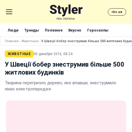
rbc.ua
Люди
Тренды
Полезное
Вкусно
Гороскопы
Главная
›
Животные
›
У Швеції бобер знеструмив більше 500 житлових буди
ЖИВОТНЫЕ
06 декабря 2016, 08:24
У Швеції бобер знеструмив більше 500
житлових будинків
Тварина перегризло дерево, яке впавши, знеструмило
лінію електропередачі