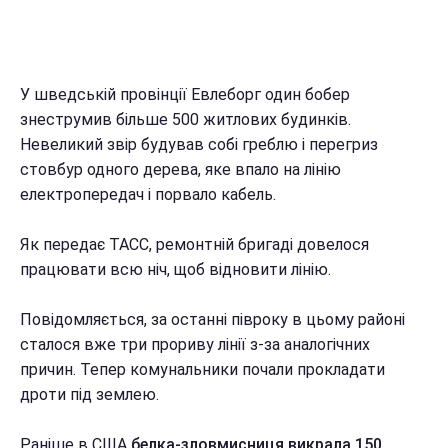
У шведській провінції Евлеборг один бобер
знеструмив більше 500 житлових будинків.
Невеликий звір будував собі греблю і перегриз
стовбур одного дерева, яке впало на лінію
електропередач і порвало кабель.
Як передає ТАСС, ремонтній бригаді довелося
працювати всю ніч, щоб відновити лінію.
Повідомляється, за останні півроку в цьому районі
сталося вже три прориву лінії з-за аналогічних
причин. Тепер комунальники почали прокладати
дроти під землею.
Раніше в США
белка-зловмисниця викрала 150