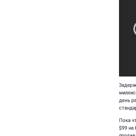
Задерж
миллис
день р
станда
Пока ч
$99 на
продав