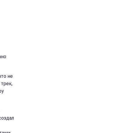
ано
что не
трек,
ру
ь
создал
тами,