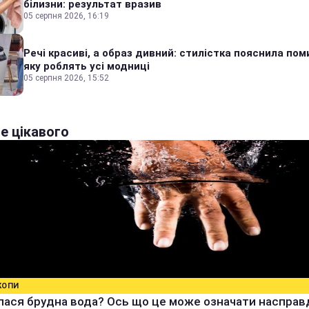
білизни: результат вразив
05 серпня 2026, 16:19
Речі красиві, а образ дивний: стилістка пояснила пом
яку роблять усі модниці
05 серпня 2026, 15:52
е цікавого
КОПИ
ася брудна вода? Ось що це може означати насправ