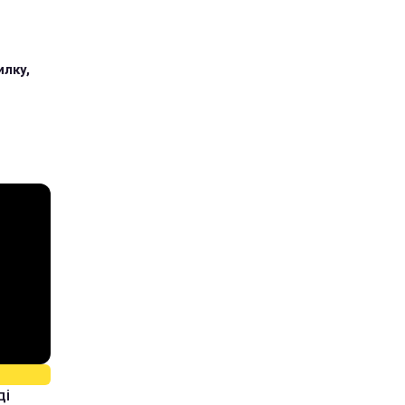
илку,
ді