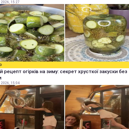
 2026, 15:27
О
й рецепт огірків на зиму: секрет хрусткої закуски без
и
 2026, 15:04