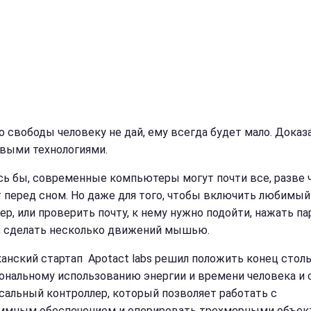
о свободы человеку не дай, ему всегда будет мало. Доказ
выми технологиями.
сь бы, современные компьютеры могут почти все, разве 
 перед сном. Но даже для того, чтобы включить любимый 
ер, или проверить почту, к нему нужно подойти, нажать па
, сделать несколько движений мышью.
анский стартап Аpotact labs решил положить конец стол
ональному использованию энергии и времени человека и 
сальный контроллер, который позволяет работать с
ммным обеспечением и оперировать трехмерными объек