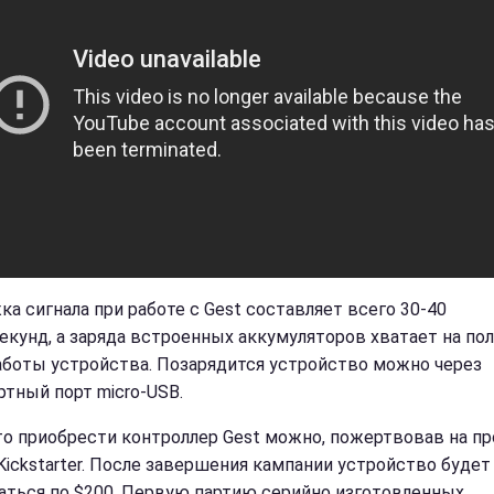
ка сигнала при работе с Gest составляет всего 30-40
екунд, а заряда встроенных аккумуляторов хватает на по
аботы устройства. Позарядится устройство можно через
ртный порт micro-USB.
то приобрести контроллер Gest можно, пожертвовав на пр
 Kickstarter. После завершения кампании устройство будет
аться по $200. Первую партию серийно изготовленных