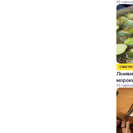
05 серпня
СМАЧН
Ліниви
морок
05 серпня