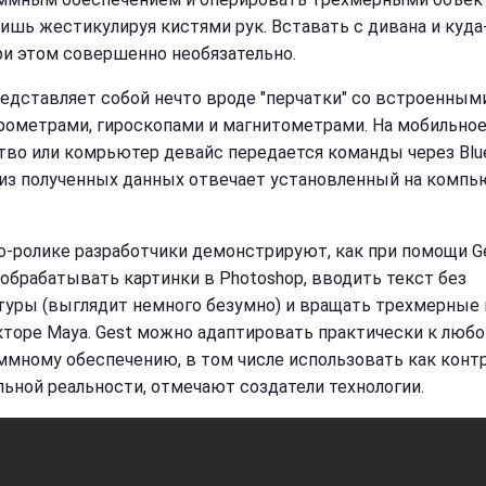
лишь жестикулируя кистями рук. Вставать с дивана и куда
ри этом совершенно необязательно.
редставляет собой нечто вроде "перчатки" со встроенным
рометрами, гироскопами и магнитометрами. На мобильно
тво или комрьютер девайс передается команды через Blue
лиз полученных данных отвечает установленный на компь
о-ролике разработчики демонстрируют, как при помощи G
обрабатывать картинки в Photoshop, вводить текст без
туры (выглядит немного безумно) и вращать трехмерные
кторе Maya. Gest можно адаптировать практически к люб
ммному обеспечению, в том числе использовать как конт
льной реальности, отмечают создатели технологии.