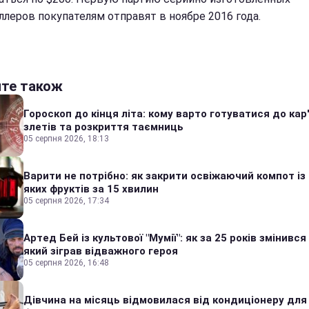
ллеров покупателям отправят в ноябре 2016 года.
йте також
Гороскоп до кінця літа: кому варто готуватися до кар
злетів та розкриття таємниць
05 серпня 2026, 18:13
Варити не потрібно: як закрити освіжаючий компот із
яких фруктів за 15 хвилин
05 серпня 2026, 17:34
Артед Бей із культової "Мумії": як за 25 років змінився
який зіграв відважного героя
05 серпня 2026, 16:48
Дівчина на місяць відмовилася від кондиціонеру для