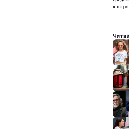
контро
Чита