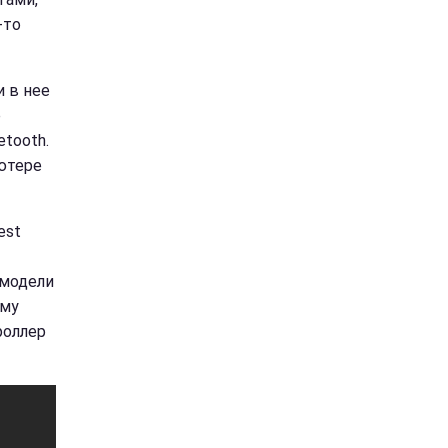
-то
и в нее
е
tooth.
ютере
est
 модели
ому
роллер