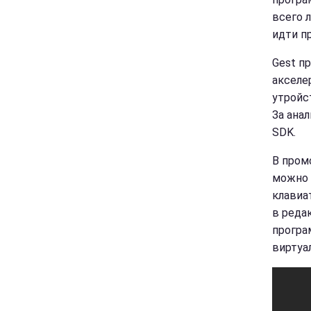
всего 
идти п
Gest п
акселе
утройс
За ана
SDK.
В пром
можно 
клавиа
в реда
програ
виртуа