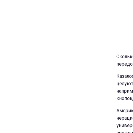
Скольк
передо
Казало
целуют
наприм
кнопок
Америк
нераци
универ
програ