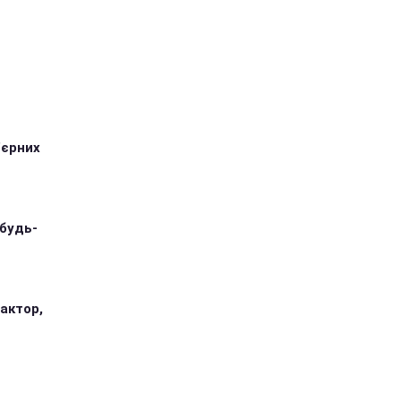
'єрних
 будь-
 актор,