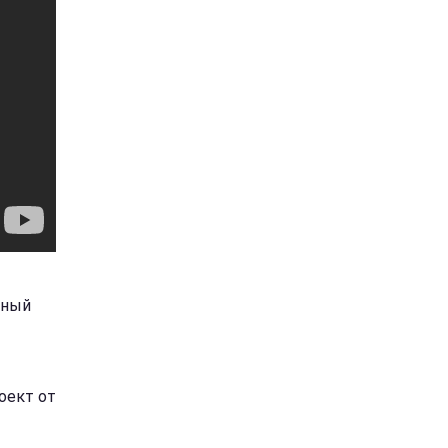
лный
оект от