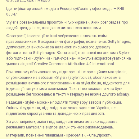
© 2026 LLC «UBT MEDIA»
Ідентифікатор онлайн-медіа в Реєстрі суб’єктів у сфері медіа — R40-
05347
Styler є розважальним проєктом «РБК-Україна», який розповідає про
людей, тренди і все, що цікаво читати поза новинами.
Фотографії, ілюстрації та інші зображення належать їхнім
правовласникам. Використання фотографій, позначених Getty Images,
допускається виключно за наявності письмового дозволу
фотоагентства Getty Images. Фотографії, позначені логотипом «Styler»
або підписані «Styler» чи «РБК-Україна», можуть використовуватися на
умовах ліцензії Creative Commons Attribution 4.0 International.
При повному або частковому відтворенні інформаційних матеріалів,
опублікованих на вебсайті «Styler» (styler.rbc.ua), обов'язковим є
розміщення активного гіперпосилання на styler.rbc.ua, відкритого для
індексації пошуковими системами. Таке гіперпосилання має бути
розміщене безпосередньо в тексті матеріалу не нижче другого абзацу.
Редакція «Styler» може не поділяти точку зору авторів публікацій.
Оціночні судження, відповідно до законодавства України, не
підлягають спростуванню та доведенню їх правдивості.
За достовірність, зміст і відповідність вимогам законодавства
рекламних матеріалів відповідальність несе рекламодавець.
Матеріали, позначені плашками «Прес-реліз», «Спецпроєкт»,