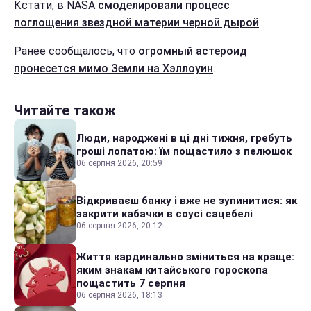
Кстати, в NASA
смоделировали процесс
поглощения звездной материи черной дырой
.
Ранее сообщалось, что
огромный астероид
пронесется мимо Земли на Хэллоуин
.
Читайте також
Люди, народжені в ці дні тижня, гребуть
гроші лопатою: їм пощастило з пелюшок
06 серпня 2026, 20:59
Відкриваєш банку і вже не зупинитися: як
закрити кабачки в соусі сацебелі
06 серпня 2026, 20:12
Життя кардинально зміниться на краще:
яким знакам китайського гороскопа
пощастить 7 серпня
06 серпня 2026, 18:13