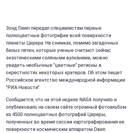
Зонд Dawn передал специалистам первые
полноцветные фотографии всей поверхности
планеты Церера. На снимках, помимо загадочных
белых пятен, которые ученые считают сейчас
экзотическими соляными вулканами, можно
увидеть необычные "цветные" регионы в
окрестностях некоторых кратеров. Об этом пишет
Российское агентство международной информации
"РИА Новости".
Сообщается, что на этой неделе NASA получило и
опубликовало на своем сайте огромный фотоальбом
из 4500 полноцветных фотографий Цереры,
полученных во время сессии картографирования ее
поверхности космическим аппаратом Dawn.