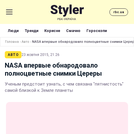
rbc.ua
Люди
Тренди
Корисне
Смачно
Гороскопи
Головна
›
Авто
›
NASA впервые обнародовало полноцветные снимки Цере
АВТО
23 жовтня 2015, 21:26
NASA впервые обнародовало
полноцветные снимки Цереры
Ученым предстоит узнать, с чем связана "пятнистость"
самой близкой к Земле планеты