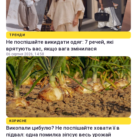
ТРЕНДИ
Не поспішайте викидати одяг: 7 речей, які
врятують вас, якщо вага змінилася
06 серпня 2026, 14:58
КОРИСНЕ
Викопали цибулю? Не поспішайте ховати її в
підвал: одна помилка зіпсує весь урожай