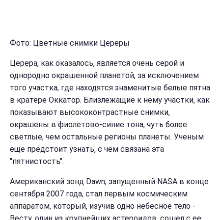
Фото: Цветные снимки Цереры
Церера, как оказалось, является очень серой и
однородно окрашенной планетой, за исключением
того участка, где находятся знаменитые белые пятна
в кратере Оккатор. Близлежащие к нему участки, как
показывают высококонтрастные снимки,
окрашены в фиолетово-синие тона, чуть более
светлые, чем остальные регионы планеты. Ученым
еще предстоит узнать, с чем связана эта
"пятнистость".
Американский зонд Dawn, запущенный NASA в конце
сентября 2007 года, стал первым космическим
аппаратом, который, изучив одно небесное тело -
Весту, один из крупнейших астероидов, сошел с ее