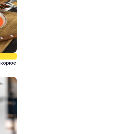
ідкорює