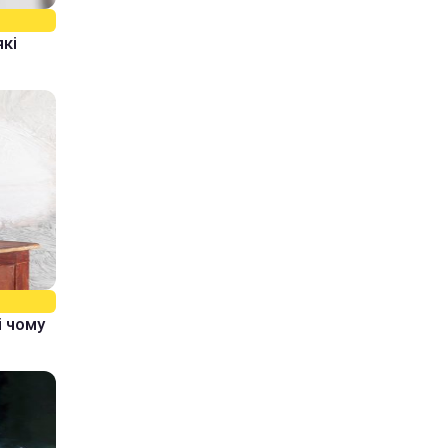
які
і чому