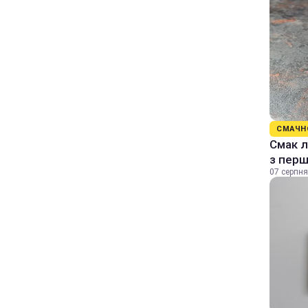
СМАЧН
Смак л
з перш
07 серпня