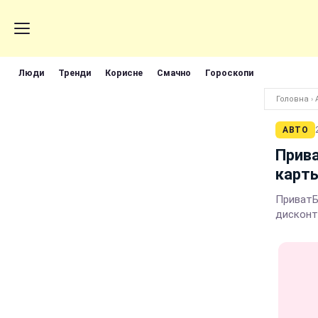
Люди
Тренди
Корисне
Смачно
Гороскопи
Головна
›
АВТО
Прив
карт
ПриватБ
дисконт