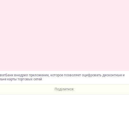
иватБанк внедрил приложение, которое позволяет оцифровать дисконтные и
ьне карты торговых сетей
Поділитися: