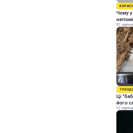
КОРИС
Чому у
непомі
07 серпня
ТРЕНД
Ці "ба
його с
07 серпня