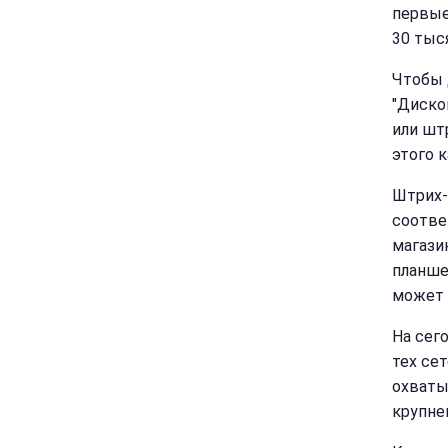
первые
30 тыс
Чтобы 
"Диско
или шт
этого 
Штрих-
соотве
магази
планше
может 
На сег
тех сет
охваты
крупне