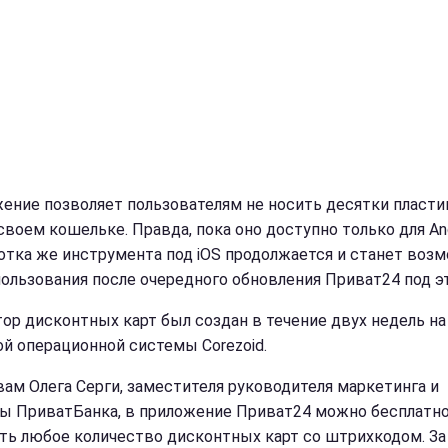
ение позволяет пользователям не носить десятки пласт
своем кошельке. Правда, пока оно доступно только для And
отка же инструмента под iOS продолжается и станет воз
пользования после очередного обновления Приват24 под эт
тор дисконтных карт был создан в течение двух недель на
ой операционной системы Corezoid.
вам Олега Серги, заместителя руководителя маркетинга и
ы ПриватБанка, в приложение Приват24 можно бесплатн
ть любое количество дисконтных карт со штрихкодом. За