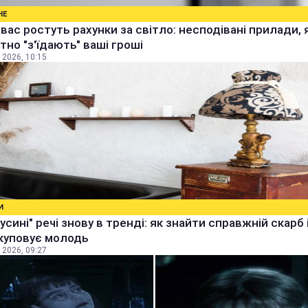
НЕ
 вас ростуть рахунки за світло: несподівані прилади, 
тно "з'їдають" ваші гроші
 2026, 10:15
И
бусині" речі знову в тренді: як знайти справжній скарб 
куповує молодь
 2026, 09:27