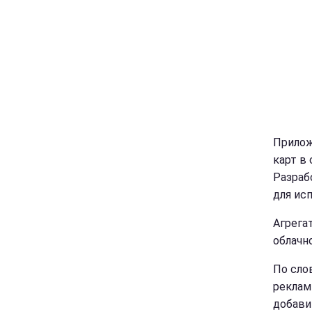
Прилож
карт в 
Разраб
для ис
Агрега
облачн
По сло
реклам
добави