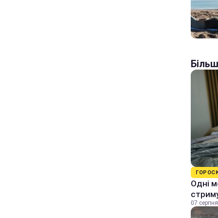
Більш
ГОРОС
Одні м
стрим
07 серпня