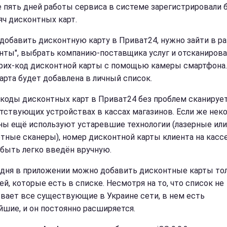
 пять дней работы сервиса в системе зарегистрировали 
яч дисконтных карт.
добавить дисконтную карту в Приват24, нужно зайти в р
нты", выбрать компанию-поставщика услуг и отсканиров
рих-код дисконтной карты с помощью камеры смартфона.
карта будет добавлена в личный список.
коды дисконтных карт в Приват24 без проблем сканирует
тствующих устройствах в кассах магазинов. Если же нек
ны eщё используют устаревшие технологии (лазерные или
тныe сканеры), номер дисконтной карты клиента на касс
быть легко введён вручную.
одня в приложении можно добавить дисконтные карты то
ей, которые есть в списке. Несмотря на то, что список не
вает все существующие в Украине сети, в нем есть
йшие, и он постоянно расширяется.