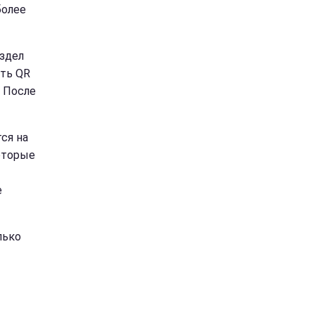
более
аздел
ать QR
 После
ся на
оторые
е
лько