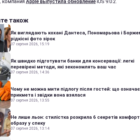
, компания
Apple выпустила обновление
iOS 9.0.2.
йте також
Як виглядають кохані Дантеса, Пономарьова і Борже
рідкісні фото зірок
07 серпня 2026, 15:19
Як швидко підготувати банки для консервації: легкі
перевірені методи, які зекономлять ваш час
07 серпня 2026, 14:36
Чому не можна мити підлогу після гостей: що означає
прикмета і звідки вона взялася
07 серпня 2026, 13:55
Не лише льон: стилістка розкрила 6 секретів комфор
образу у спеку
07 серпня 2026, 13:14