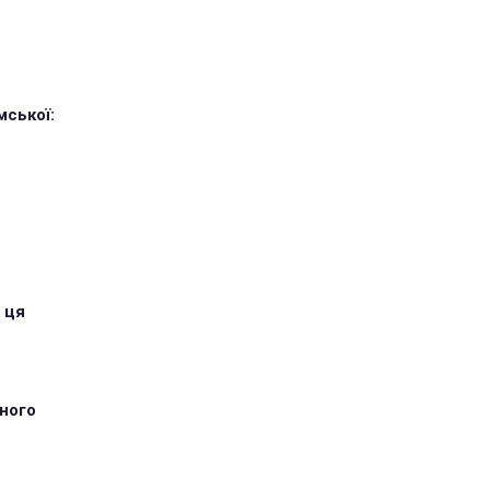
мської:
 ця
тного