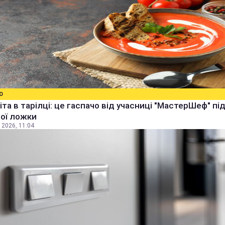
О
іта в тарілці: це гаспачо від учасниці "МастерШеф" п
ої ложки
 2026, 11:04