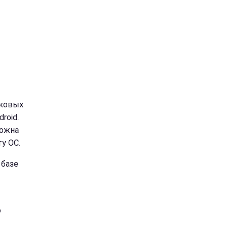
иковых
roid.
можна
у ОС.
 базе
о