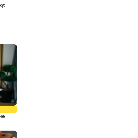
ку:
не