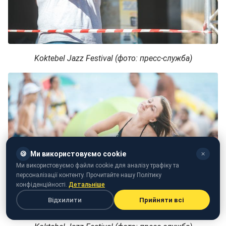
Koktebel Jazz Festival (фото: пресс-служба)
🍪
Ми використовуємо cookie
✕
Ми використовуємо файли cookie для аналізу трафіку та
персоналізації контенту. Прочитайте нашу Політику
конфіденційності.
Детальніше
Відхилити
Прийняти всі