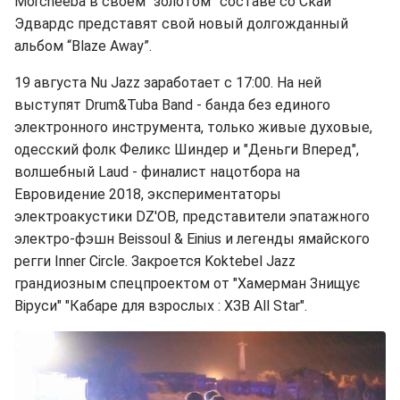
Morcheeba в своем “золотом” составе со Скай
Эдвардс представят свой новый долгожданный
альбом “Blaze Away”.
19 августа Nu Jazz заработает с 17:00. На ней
выступят Drum&Tuba Band - банда без единого
электронного инструмента, только живые духовые,
одесский фолк Феликс Шиндер и "Деньги Вперед",
волшебный Laud - финалист нацотбора на
Евровидение 2018, экспериментаторы
электроакустики DZ'OB, представители эпатажного
электро-фэшн Beissoul & Einius и легенды ямайского
регги Inner Circle. Закроется Koktebel Jazz
грандиозным спецпроектом от "Хамерман Знищує
Віруси" "Кабаре для взрослых : ХЗВ All Star".