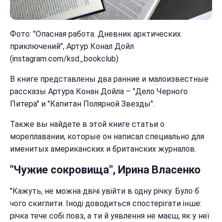
Фото: "Опасная работа. Дневник арктических
приключений", Артур Конал Дойл
(instagram.com/ksd_bookclub)
В книге представлены два ранние и малоизвестные
рассказы Артура Конан Дойла – "Дело Черного
Питера" и "Капитан Полярной Звезды".
Также вы найдете в этой книге статьи о
мореплавании, которые он написал специально для
именитых американских и британских журналов.
"Чужие сокровища", Ирина Власенко
"Кажуть, не можна двічі увійти в одну річку. Було б
чого скиглити. Іноді доводиться спостерігати інше:
річка тече собі повз, а ти й уявлення не маєш, як у неї