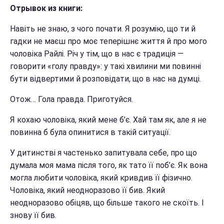
Отрывок из книги:
Навіть не знаю, з чого почати. Я розумію, що ти й
гадки не маєш про моє теперішнє життя й про мого
чоловіка Райлі. Річ у тім, що в нас є традиція —
говорити «голу правду»: у такі хвилини ми повинні
бути відвертими й розповідати, що в нас на думці.
Отож… Гола правда. Приготуйся.
Я кохаю чоловіка, який мене б’є. Хай там як, але я не
по­винна б була опинитися в такій ситуації.
У дитинстві я частенько запитувала себе, про що
думала моя мама після того, як тато її поб’є. Як вона
могла любити чоловіка, який кривдив її фізично.
Чоловіка, який неодноразо­во її бив. Який
неодноразово обіцяв, що більше такого не ско­їть. І
знову її бив.