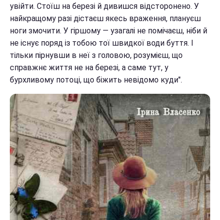
увійти. Стоїш на березі й дивишся відсторонено. У
найкращому разі дістаєш якесь враження, плануєш
ноги змочити. У гір­шому — узагалі не помічаєш, ніби й
не існує поряд із то­бою тої швидкої води буття. І
тільки пірнувши в неї з го­ловою, розумієш, що
справжнє життя не на березі, а саме тут, у
бурхливому потоці, що біжить невідомо куди".