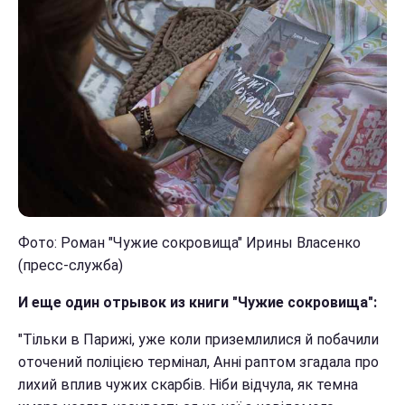
Фото: Роман "Чужие сокровища" Ирины Власенко
(пресс-служба)
И еще один отрывок из книги "Чужие сокровища":
"Тільки в Парижі, уже коли приземлилися й побачили
оточений поліцією термінал, Анні раптом згадала про
лихий вплив чужих скарбів. Ніби відчула, як темна