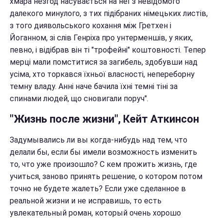
хмара незгод насувається на неї з невідомого
далекого минулого, з тих підібраних німецьких листів,
з того диявольського кохання між Гретхен і
Йоганном, зі слів Генріха про унтерменшів, у яких,
певно, і відібрав він ті "трофейні" коштовності. Тепер
мерці мали помститися за загибель, здобувши над
усіма, хто торкався їхньої власності, непереборну
темну владу. Анні наче бачила їхні темні тіні за
спинами людей, що сновигали поруч".
"Жизнь после жизни", Кейт Аткинсон
Задумывались ли вы когда-нибудь над тем, что
делали бы, если бы имели возможность изменить
то, что уже произошло? С кем прожить жизнь, где
учиться, заново принять решение, о котором потом
точно не будете жалеть? Если уже сделанное в
реальной жизни и не исправишь, то есть
увлекательный роман, который очень хорошо