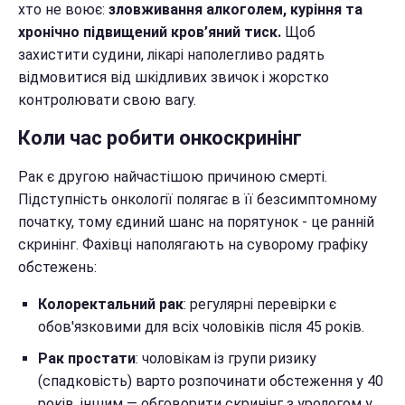
хто не воює:
зловживання алкоголем, куріння та
хронічно підвищений кров’яний тиск.
Щоб
захистити судини, лікарі наполегливо радять
відмовитися від шкідливих звичок і жорстко
контролювати свою вагу.
Коли час робити онкоскринінг
Рак є другою найчастішою причиною смерті.
Підступність онкології полягає в її безсимптомному
початку, тому єдиний шанс на порятунок - це ранній
скринінг. Фахівці наполягають на суворому графіку
обстежень:
Колоректальний рак
: регулярні перевірки є
обов'язковими для всіх чоловіків після 45 років.
Рак простати
: чоловікам із групи ризику
(спадковість) варто розпочинати обстеження у 40
років, іншим — обговорити скринінг з урологом у