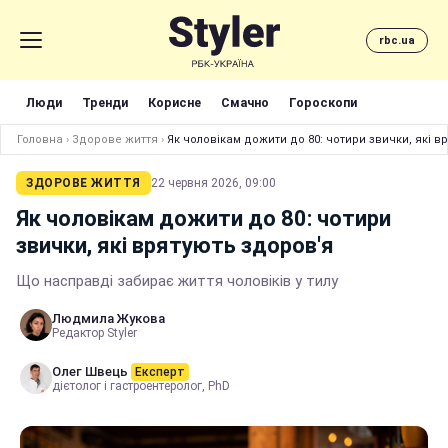
rbc.ua
Люди
Тренди
Корисне
Смачно
Гороскопи
Головна
›
Здорове життя
›
Як чоловікам дожити до 80: чотири звички, які в
ЗДОРОВЕ ЖИТТЯ
22 червня 2026, 09:00
Як чоловікам дожити до 80: чотири
звички, які врятують здоров'я
Що насправді забирає життя чоловіків у тилу
Людмила Жукова
Редактор Styler
Олег Швець
Експерт
дієтолог і гастроентеролог, PhD