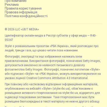
Про компанію
Реклама
Правила користування
Правова інформація
Політика конфіденційності
© 2026 LLC «UBT MEDIA»
Ідентифікатор онлайн-медіа в Реєстрі суб’єктів у сфері медіа — R40-
05347
Styler є розважальним проєктом «РБК-Україна», який розповідає про
людей, тренди і все, що цікаво читати поза новинами.
Фотографії, ілюстрації та інші зображення належать їхнім
правовласникам. Використання фотографій, позначених Getty Images,
допускається виключно за наявності письмового дозволу
фотоагентства Getty Images. Фотографії, позначені логотипом «Styler»
або підписані «Styler» чи «РБК-Україна», можуть використовуватися на
умовах ліцензії Creative Commons Attribution 4.0 International.
При повному або частковому відтворенні інформаційних матеріалів,
опублікованих на вебсайті «Styler» (styler.rbc.ua), обов'язковим є
розміщення активного гіперпосилання на styler.rbc.ua, відкритого для
індексації пошуковими системами. Таке гіперпосилання має бути
розміщене безпосередньо в тексті матеріалу не нижче другого абзацу.