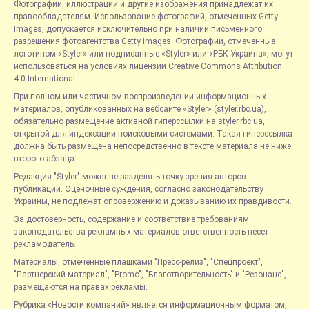
Фотографии, иллюстрации и другие изображения принадлежат их
правообладателям. Использование фотографий, отмеченных Getty
Images, допускается исключительно при наличии письменного
разрешения фотоагентства Getty Images. Фотографии, отмеченные
логотипом «Styler» или подписанные «Styler» или «РБК-Украина», могут
использоваться на условиях лицензии Creative Commons Attribution
4.0 International.
При полном или частичном воспроизведении информационных
материалов, опубликованных на вебсайте «Styler» (styler.rbc.ua),
обязательно размещение активной гиперссылки на styler.rbc.ua,
открытой для индексации поисковыми системами. Такая гиперссылка
должна быть размещена непосредственно в тексте материала не ниже
второго абзаца.
Редакция "Styler" может не разделять точку зрения авторов
публикаций. Оценочные суждения, согласно законодательству
Украины, не подлежат опровержению и доказыванию их правдивости.
За достоверность, содержание и соответствие требованиям
законодательства рекламных материалов ответственность несет
рекламодатель.
Материалы, отмеченные плашками "Пресс-релиз", "Спецпроект",
"Партнерский материал", "Promo", "Благотворительность" и "Резонанс",
размещаются на правах рекламы.
Рубрика «Новости компаний» является информационным форматом,