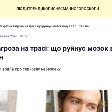
ЛЮДИ
ТРЕНДИ
КОРИСНЕ
СМАЧНО
ГОРОСКОПИ
Секретна загроза на трасі: що руйнує мозок водія за 15 хвилин
ервня 2026 · 10:52
гроза на трасі: що руйнує мозок 
н
 водіїв про серйозну небезпеку