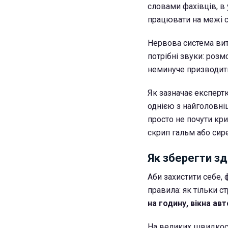
словами фахівців, в
працювати на межі с
Нервова система вит
потрібні звуки: роз
неминуче призводить
Як зазначає експертк
однією з найголовні
просто не почути кр
скрип гальм або сир
Як зберегти зд
Аби захистити себе, 
правила: як тільки с
на годину, вікна ав
На великих швидкос