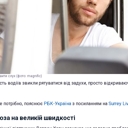
аити слух (фото: magnific)
сть водіїв звикли рятуватися від задухи, просто відкриваю
е потрібно, пояснює
РБК-Україна
з посиланням на
Surrey Li
оза на великій швидкості