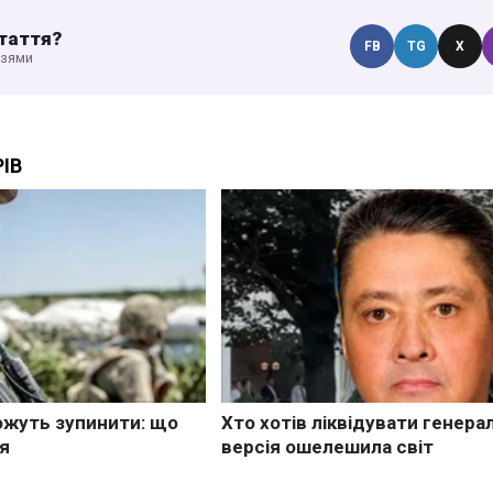
таття?
FB
TG
X
узями