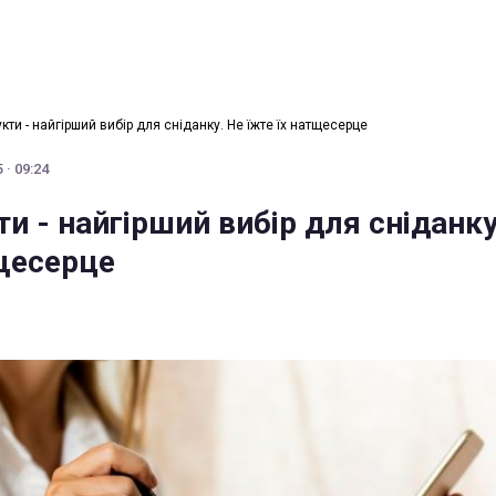
укти - найгірший вибір для сніданку. Не їжте їх натщесерце
 · 09:24
ти - найгірший вибір для сніданку
тщесерце