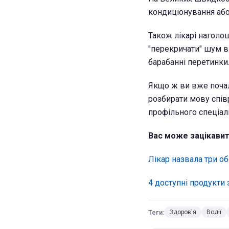
кондиціонування або
Також лікарі наголо
"перекричати" шум 
барабанні перетинки
Якщо ж ви вже почал
розбирати мову спів
профільного спеціалі
Вас може зацікавит
Лікар назвала три об
4 доступні продукти
Теги:
Здоров'я
Водії