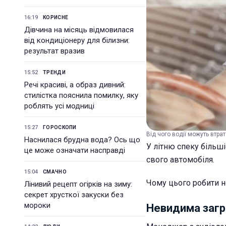
16:19
КОРИСНЕ
Дівчина на місяць відмовилася
від кондиціонеру для білизни:
результат вразив
15:52
ТРЕНДИ
Речі красиві, а образ дивний:
стилістка пояснила помилку, яку
роблять усі модниці
15:27
ГОРОСКОПИ
Від чого водії можуть втрат
Наснилася брудна вода? Ось що
У літню спеку більші
це може означати насправді
свого автомобіля.
15:04
СМАЧНО
Чому цього робити н
Лінивий рецепт огірків на зиму:
секрет хрусткої закуски без
мороки
Невидима загр