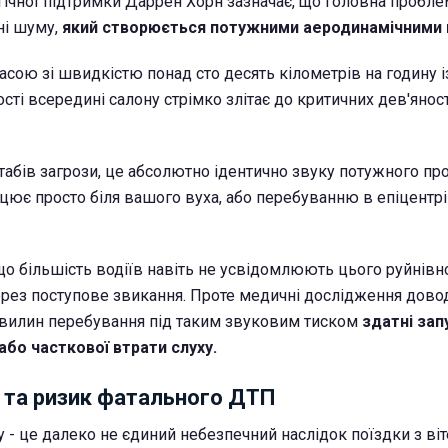
ічної підтримки Даррен Хорн зазначає, що головна пробле
ні шуму,
який створюється потужними аеродинамічними 
асою зі швидкістю понад сто десять кілометрів на годину 
ості всередині салону стрімко злітає до критичних дев'яност
абів загрози, це абсолютно ідентично звуку потужного п
цює просто біля вашого вуха, або перебуванню в епіцентрі
що більшість водіїв навіть не усвідомлюють цього руйнівн
ерез поступове звикання. Проте медичні дослідження дово
хвилин перебування під таким звуковим тиском
здатні зап
або часткової втрати слуху.
 та ризик фатального ДТП
у - це далеко не єдиний небезпечний наслідок поїздки з ві