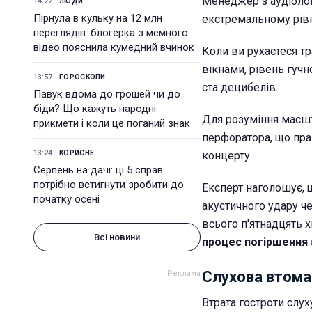
Менеджер з аудіолог
14:22
ЛЮДИ
Пірнула в кульку на 12 млн
екстремальному рів
переглядів: блогерка з мемного
відео пояснила кумедний вчинок
Коли ви рухаєтеся тр
вікнами, рівень гучн
13:57
ГОРОСКОПИ
ста децибелів.
Павук вдома до грошей чи до
біди? Що кажуть народні
Для розуміння масшт
прикмети і коли це поганий знак
перфоратора, що пра
13:24
КОРИСНЕ
концерту.
Серпень на дачі: ці 5 справ
потрібно встигнути зробити до
Експерт наголошує, 
початку осені
акустичного удару ч
всього п'ятнадцять 
Всі новини
процес погіршення 
Слухова втома
Втрата гостроти слух