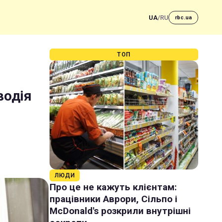
UA
/
RU
rbc.ua
ТОП
водія
ЛЮДИ
Про це не кажуть клієнтам:
працівники Аврори, Сільпо і
McDonald's розкрили внутрішні