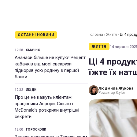
Головна
›
Життя
›
Ці 4 прод
ОСТАННІ НОВИНИ
14 червня 2025
ЖИТТЯ
12:58
СМАЧНО
Ананаси більше не купую! Рецепт
Ці 4 продук
кабачків від моєї свекрухи
їжте їх на
підкорив усю родину з першої
банки
Людмила Жукова
12:32
ЛЮДИ
Редактор Styler
Про це не кажуть клієнтам:
працівники Аврори, Сільпо і
McDonald's розкрили внутрішні
секрети
12:00
ГОРОСКОПИ