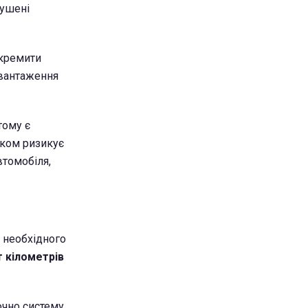
мушені
окремити
авантаження
тому є
зком ризикує
втомобіля,
о необхідного
т кілометрів
ючно систему