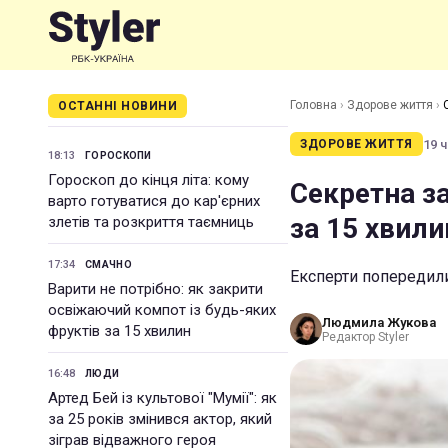
Головна
›
Здорове життя
›
ОСТАННІ НОВИНИ
19 ч
ЗДОРОВЕ ЖИТТЯ
18:13
ГОРОСКОПИ
Гороскоп до кінця літа: кому
Секретна за
варто готуватися до кар'єрних
за 15 хвили
злетів та розкриття таємниць
17:34
СМАЧНО
Експерти попередили
Варити не потрібно: як закрити
освіжаючий компот із будь-яких
Людмила Жукова
фруктів за 15 хвилин
Редактор Styler
16:48
ЛЮДИ
Артед Бей із культової "Мумії": як
за 25 років змінився актор, який
зіграв відважного героя