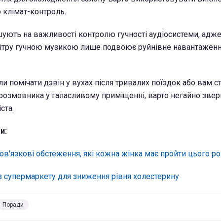
 клімат-контроль.
шують на важливості контролю гучності аудіосистеми, адж
вітру гучною музикою лише подвоює руйнівне навантаженн
.
и помічати дзвін у вухах після тривалих поїздок або вам 
розмовника у галасливому приміщенні, варто негайно звер
ста.
и:
ов'язкові обстеження, які кожна жінка має пройти цього р
 з супермаркету для зниження рівня холестерину
Поради