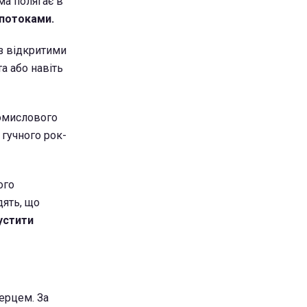
ма полягає в
потоками.
із відкритими
а або навіть
ромислового
 гучного рок-
ого
дять, що
устити
терцем. За