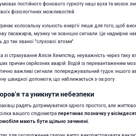
 умовах постійного фонового гуркоту наші вуха та мозок з
воїх фізіологічних можливостей.
рачає колосальну кількість енергії лише для того, щоб ви
мову пасажирів, музику чи зовнішні сигнали. Це надмірне н
 до так званої "слухової втоми".
а зі страхування Алісія Хемпстед, неуважність через таку в
ших причин серйозних аварій. Водій із перевантаженим мо
итично важливі сигнали: попереджувальний гудок іншого а
ену швидкої допомоги, що наближається з-за рогу.
оров'я та уникнути небезпеки
фахівці радять дотримуватися одного простого, але життєв
трілка вашого спідометра
перетинає позначку у вісімдеся
томобіля мають бути щільно зачинені.
тях для охолодження салону варто використовувати викл