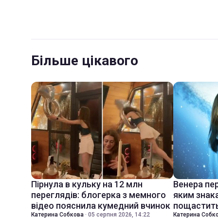
Більше цікавого
Пірнула в кульку на 12 млн
Венера пер
переглядів: блогерка з мемного
яким знак
відео пояснила кумедний вчинок
пощастить
Катерина Собкова
·
05 серпня 2026, 14:22
Катерина Собк