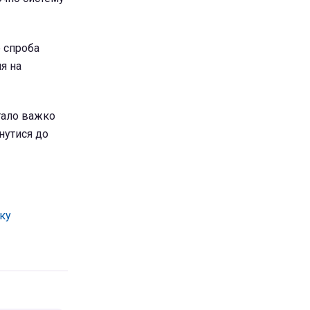
е спроба
я на
стало важко
нутися до
оку