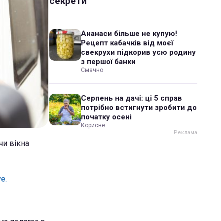
секрети
Ананаси більше не купую!
Рецепт кабачків від моєї
свекрухи підкорив усю родину
з першої банки
Смачно
Серпень на дачі: ці 5 справ
потрібно встигнути зробити до
початку осені
Корисне
чи вікна
ve.