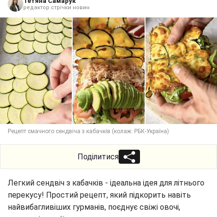
Тетяна Самарук
редактор стрічки новин
Рецепт смачного сендвіча з кабачків (колаж: РБК-Україна)
Поділитися
Легкий сендвіч з кабачків - ідеальна ідея для літнього
перекусу! Простий рецепт, який підкорить навіть
найвибагливіших гурманів, поєднує свіжі овочі,