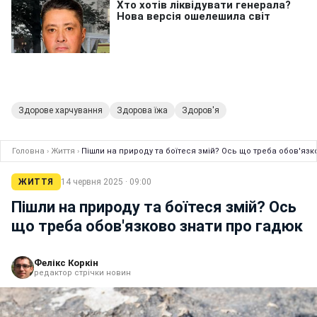
Здорове харчування
Здорова їжа
Здоров'я
Головна
›
Життя
›
Пішли на природу та боїтеся змій? Ось що треба обов'язк
ЖИТТЯ
14 червня 2025 · 09:00
Пішли на природу та боїтеся змій? Ось
що треба обов'язково знати про гадюк
Фелікс Коркін
редактор стрічки новин