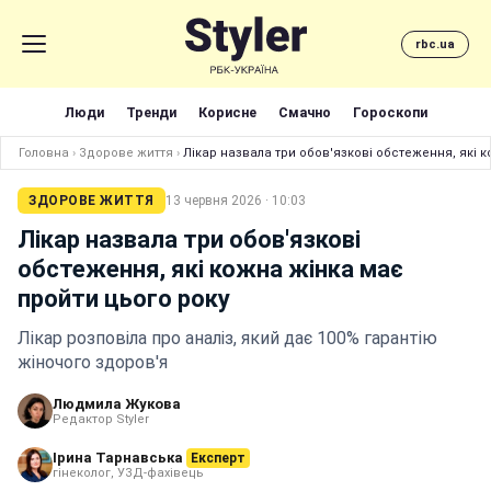
rbc.ua
Люди
Тренди
Корисне
Смачно
Гороскопи
Головна
›
Здорове життя
›
Лікар назвала три обов'язкові обстеження, які 
ЗДОРОВЕ ЖИТТЯ
13 червня 2026 · 10:03
Лікар назвала три обов'язкові
обстеження, які кожна жінка має
пройти цього року
Лікар розповіла про аналіз, який дає 100% гарантію
жіночого здоров'я
Людмила Жукова
Редактор Styler
Ірина Тарнавська
Експерт
гінеколог, УЗД-фахівець