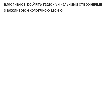
властивості роблять гадюк унікальними створіннями
з важливою екологічною місією.