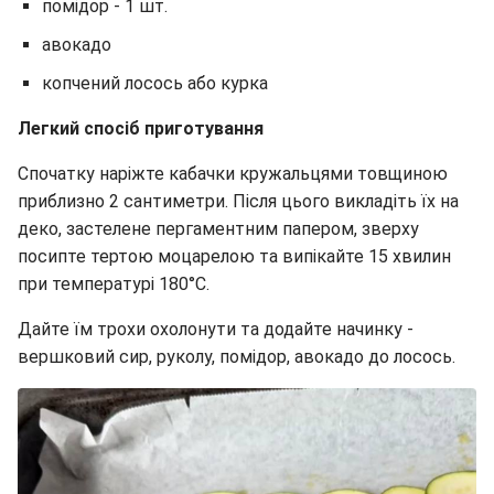
помідор - 1 шт.
авокадо
копчений лосось або курка
Легкий спосіб приготування
Спочатку наріжте кабачки кружальцями товщиною
приблизно 2 сантиметри. Після цього викладіть їх на
деко, застелене пергаментним папером, зверху
посипте тертою моцарелою та випікайте 15 хвилин
при температурі 180°C.
Дайте їм трохи охолонути та додайте начинку -
вершковий сир, руколу, помідор, авокадо до лосось.