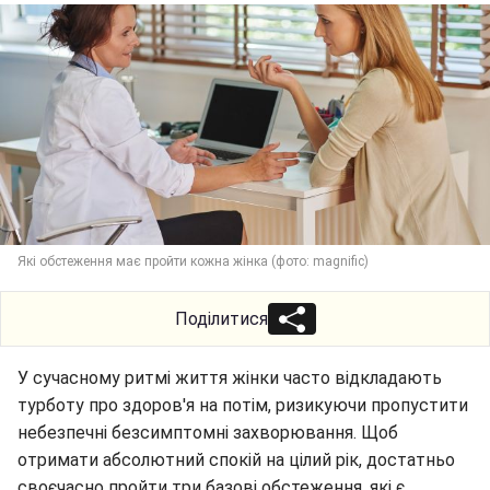
Які обстеження має пройти кожна жінка (фото: magnific)
Поділитися
У сучасному ритмі життя жінки часто відкладають
турботу про здоров'я на потім, ризикуючи пропустити
небезпечні безсимптомні захворювання. Щоб
отримати абсолютний спокій на цілий рік, достатньо
своєчасно пройти три базові обстеження, які є