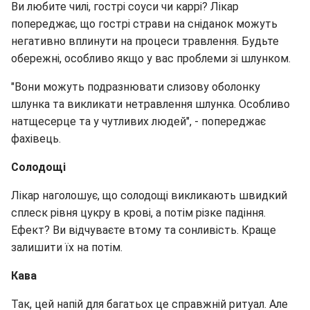
Ви любите чилі, гострі соуси чи каррі? Лікар
попереджає, що гострі страви на сніданок можуть
негативно вплинути на процеси травлення. Будьте
обережні, особливо якщо у вас проблеми зі шлунком.
"Вони можуть подразнювати слизову оболонку
шлунка та викликати нетравлення шлунка. Особливо
натщесерце та у чутливих людей", - попереджає
фахівець.
Солодощі
Лікар наголошує, що солодощі викликають швидкий
сплеск рівня цукру в крові, а потім різке падіння.
Ефект? Ви відчуваєте втому та сонливість. Краще
залишити їх на потім.
Кава
Так, цей напій для багатьох це справжній ритуал. Але