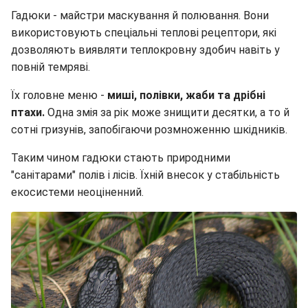
Гадюки - майстри маскування й полювання. Вони
використовують спеціальні теплові рецептори, які
дозволяють виявляти теплокровну здобич навіть у
повній темряві.
Їх головне меню -
миші, полівки, жаби та дрібні
птахи.
Одна змія за рік може знищити десятки, а то й
сотні гризунів, запобігаючи розмноженню шкідників.
Таким чином гадюки стають природними
"санітарами" полів і лісів. Їхній внесок у стабільність
екосистеми неоціненний.