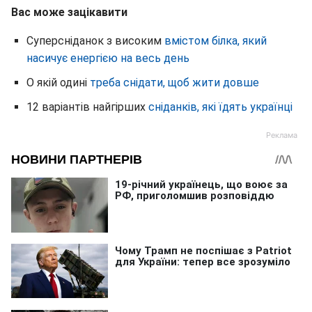
Вас може зацікавити
Суперсніданок з високим
вмістом білка, який
насичує енергією на весь день
О якій одині
треба снідати, щоб жити довше
12 варіантів найгірших
сніданків, які їдять українці