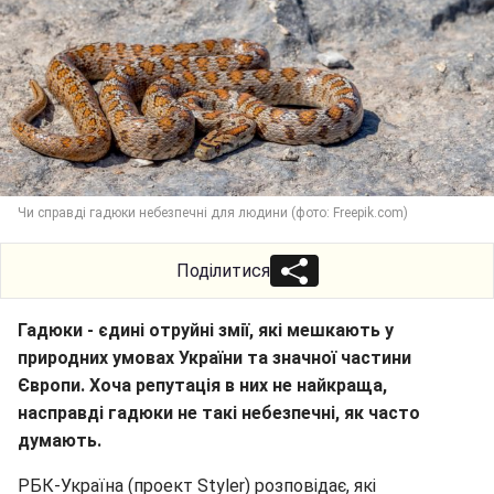
Чи справді гадюки небезпечні для людини (фото: Freepik.com)
Поділитися
Гадюки - єдині отруйні змії, які мешкають у
природних умовах України та значної частини
Європи. Хоча репутація в них не найкраща,
насправді гадюки не такі небезпечні, як часто
думають.
РБК-Україна (проект Styler) розповідає, які