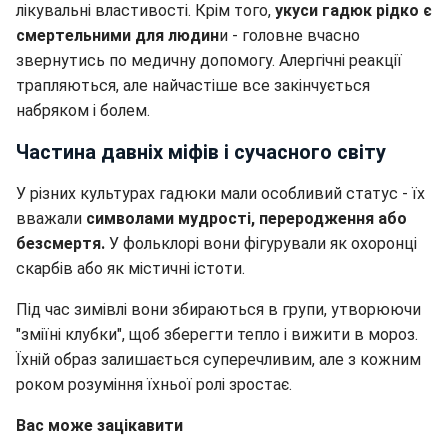
лікувальні властивості. Крім того,
укуси гадюк рідко є
смертельними для людин
и - головне вчасно
звернутись по медичну допомогу. Алергічні реакції
трапляються, але найчастіше все закінчується
набряком і болем.
Частина давніх міфів і сучасного світу
У різних культурах гадюки мали особливий статус - їх
вважали
символами мудрості, переродження або
безсмертя.
У фольклорі вони фігурували як охоронці
скарбів або як містичні істоти.
Під час зимівлі вони збираються в групи, утворюючи
"зміїні клубки", щоб зберегти тепло і вижити в мороз.
Їхній образ залишається суперечливим, але з кожним
роком розуміння їхньої ролі зростає.
Вас може зацікавити