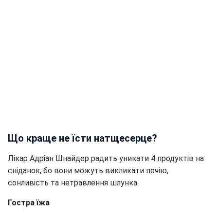
Що краще не їсти натщесерце?
Лікар Адріан Шнайдер радить уникати 4 продуктів на
сніданок, бо вони можуть викликати печію,
сонливість та нетравлення шлунка.
Гостра їжа