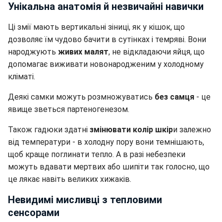
Унікальна анатомія й незвичайні навички
Ці змії мають вертикальні зіниці, як у кішок, що
дозволяє їм чудово бачити в сутінках і темряві. Вони
народжують
живих малят
, не відкладаючи яйця, що
допомагає виживати новонародженим у холодному
кліматі.
Деякі самки можуть розмножуватись
без самця
- це
явище зветься партеногенезом.
Також гадюки здатні
змінювати колір шкір
и залежно
від температури - в холодну пору вони темнішають,
щоб краще поглинати тепло. А в разі небезпеки
можуть вдавати мертвих або шипіти так голосно, що
це лякає навіть великих хижаків.
Невидимі мисливці з тепловими
сенсорами