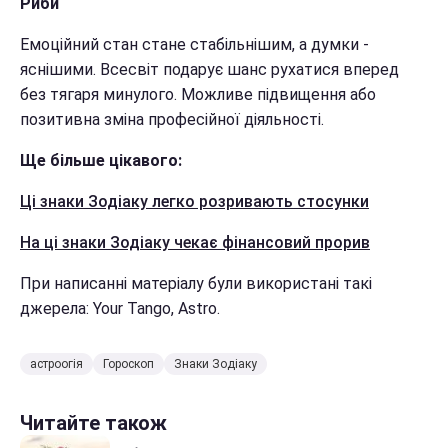
Риби
Емоційний стан стане стабільнішим, а думки -
яснішими. Всесвіт подарує шанс рухатися вперед
без тягаря минулого. Можливе підвищення або
позитивна зміна професійної діяльності.
Ще більше цікавого:
Ці знаки Зодіаку легко розривають стосунки
На ці знаки Зодіаку чекає фінансовий прорив
При написанні матеріалу були використані такі
джерела: Your Tango, Astro.
астроогія
Гороскоп
Знаки Зодіаку
Читайте також