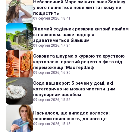
Небезпечний Марс змінить знак Зодіаку:
у кого почнеться нове життя і кому не
пощастить
09 серпня 2026, 18:41
Відомий садівник розкрив хитрий прийом
із парканом: ваше подвір'я
здаватиметься більшим
09 серпня 2026, 17:34
Соковита шаурма з куркою та хрусткою
картоплею: простий рецепт з фото від
переможниці "МастерШеф"
09 серпня 2026, 16:36
Сода ваш ворог: 5 речей у домі, які
категорично не можна чистити цим
популярним засобом
09 серпня 2026, 15:55
Наснилося, що випадає волосся:
сонники пояснюють, до чого це
09 серпня 2026, 15:15