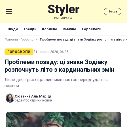
rbc.ua
Люди
Тренди
Корисне
Смачно
Гороскопи
Головна
›
Гороскопи
›
Проблеми позаду: ці знаки Зодіаку розпочнуть літо з
ГОРОСКОПИ
31 травня 2026, 06:35
Проблеми позаду: ці знаки Зодіаку
розпочнуть літо з кардинальних змін
Лише для трьох щасливчиків настав період удачі та
везіння
Сюзанна Аль Маріді
редактор стрічки новин