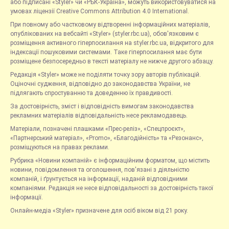
або підписані «Styler» чи «РБК-Україна», можуть використовуватися на
умовах ліцензії Creative Commons Attribution 4.0 International.
При повному або частковому відтворенні інформаційних матеріалів,
опублікованих на вебсайті «Styler» (styler.rbc.ua), обов'язковим є
розміщення активного гіперпосилання на styler.rbc.ua, відкритого для
індексації пошуковими системами. Таке гіперпосилання має бути
розміщене безпосередньо в тексті матеріалу не нижче другого абзацу.
Редакція «Styler» може не поділяти точку зору авторів публікацій.
Оціночні судження, відповідно до законодавства України, не
підлягають спростуванню та доведенню їх правдивості.
За достовірність, зміст і відповідність вимогам законодавства
рекламних матеріалів відповідальність несе рекламодавець.
Матеріали, позначені плашками «Прес-реліз», «Спецпроєкт»,
«Партнерський матеріал», «Promo», «Благодійність» та «Резонанс»,
розміщуються на правах реклами.
Рубрика «Новини компаній» є інформаційним форматом, що містить
новини, повідомлення та оголошення, пов'язані з діяльністю
компаній, і ґрунтується на інформації, наданій відповідними
компаніями. Редакція не несе відповідальності за достовірність такої
інформації.
Онлайн-медіа «Styler» призначене для осіб віком від 21 року.