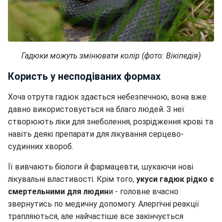
Гадюки можуть змінювати колір (фото: Вікіпедія)
Користь у несподіваних формах
Хоча отрута гадюк здається небезпечною, вона вже
давно використовується на благо людей. З неї
створюють ліки для знеболення, розрідження крові та
навіть деякі препарати для лікування серцево-
судинних хвороб.
Її вивчають біологи й фармацевти, шукаючи нові
лікувальні властивості. Крім того,
укуси гадюк рідко є
смертельними для людин
и - головне вчасно
звернутись по медичну допомогу. Алергічні реакції
трапляються, але найчастіше все закінчується