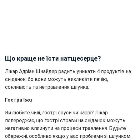
Що краще не їсти натщесерце?
Лікар Адріан Шнайдер радить уникати 4 продуктів на
сніданок, бо вони можуть викликати печію,
сонливість та нетравлення шлунка.
Гостра їжа
Ви любите чилі, гострі соуси чи каррі? Лікар
попереджає, що гострі страви на сніданок можуть
негативно вплинути на процеси травлення. Будьте
обережні, особливо якщо у вас проблеми зі шлунком.