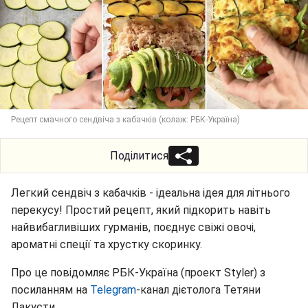
Рецепт смачного сендвіча з кабачків (колаж: РБК-Україна)
Поділитися
Легкий сендвіч з кабачків - ідеальна ідея для літнього
перекусу! Простий рецепт, який підкорить навіть
найвибагливіших гурманів, поєднує свіжі овочі,
ароматні спеції та хрустку скоринку.
Про це повідомляє РБК-Україна (проект Styler) з
посиланням на
Telegram
-канал дієтолога Тетяни
Лакусти.