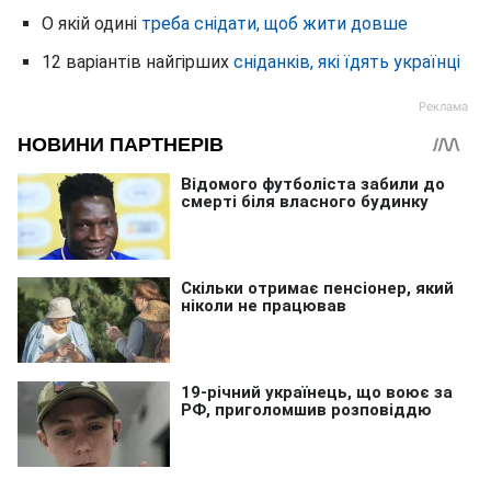
О якій одині
треба снідати, щоб жити довше
12 варіантів найгірших
сніданків, які їдять українці