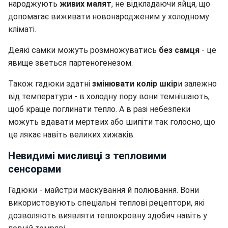
народжують
живих малят
, не відкладаючи яйця, що
допомагає виживати новонародженим у холодному
кліматі.
Деякі самки можуть розмножуватись
без самця
- це
явище зветься партеногенезом.
Також гадюки здатні
змінювати колір шкір
и залежно
від температури - в холодну пору вони темнішають,
щоб краще поглинати тепло. А в разі небезпеки
можуть вдавати мертвих або шипіти так голосно, що
це лякає навіть великих хижаків.
Невидимі мисливці з тепловими
сенсорами
Гадюки - майстри маскування й полювання. Вони
використовують спеціальні теплові рецептори, які
дозволяють виявляти теплокровну здобич навіть у