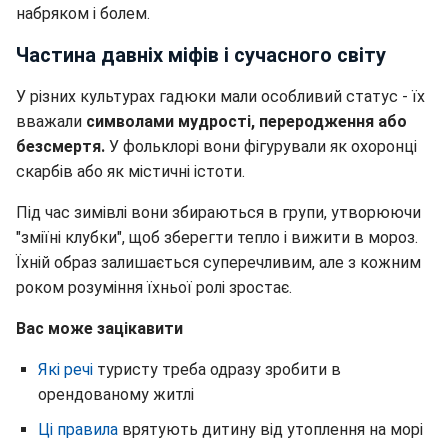
набряком і болем.
Частина давніх міфів і сучасного світу
У різних культурах гадюки мали особливий статус - їх
вважали
символами мудрості, переродження або
безсмертя.
У фольклорі вони фігурували як охоронці
скарбів або як містичні істоти.
Під час зимівлі вони збираються в групи, утворюючи
"зміїні клубки", щоб зберегти тепло і вижити в мороз.
Їхній образ залишається суперечливим, але з кожним
роком розуміння їхньої ролі зростає.
Вас може зацікавити
Які речі
туристу треба одразу зробити в
орендованому житлі
Ці правила
врятують дитину від утоплення на морі