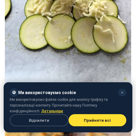
🍪
Ми використовуємо cookie
✕
Ми використовуємо файли cookie для аналізу трафіку та
персоналізації контенту. Прочитайте нашу Політику
конфіденційності.
Детальніше
Відхилити
Прийняти всі