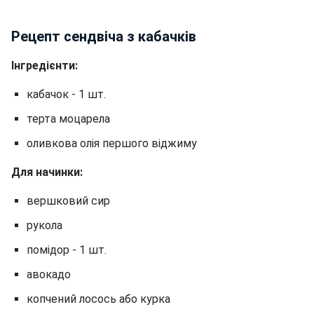
Рецепт сендвіча з кабачків
Інгредієнти:
кабачок - 1 шт.
терта моцарела
оливкова олія першого віджиму
Для начинки:
вершковий сир
рукола
помідор - 1 шт.
авокадо
копчений лосось або курка