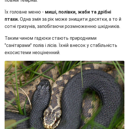
повній темряві.
Їх головне меню -
миші, полівки, жаби та дрібні
птахи.
Одна змія за рік може знищити десятки, а то й
сотні гризунів, запобігаючи розмноженню шкідників.
Таким чином гадюки стають природними
"санітарами" полів і лісів. Їхній внесок у стабільність
екосистеми неоціненний.