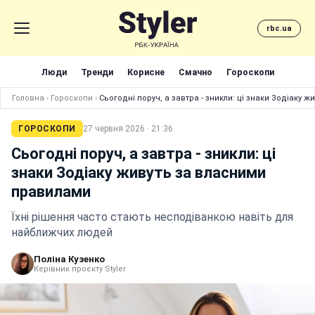
rbc.ua
Люди
Тренди
Корисне
Смачно
Гороскопи
Головна
›
Гороскопи
›
Сьогодні поруч, а завтра - зникли: ці знаки Зодіаку 
ГОРОСКОПИ
27 червня 2026 · 21:36
Сьогодні поруч, а завтра - зникли: ці
знаки Зодіаку живуть за власними
правилами
Їхні рішення часто стають несподіванкою навіть для
найближчих людей
Поліна Кузенко
Керівник проєкту Styler