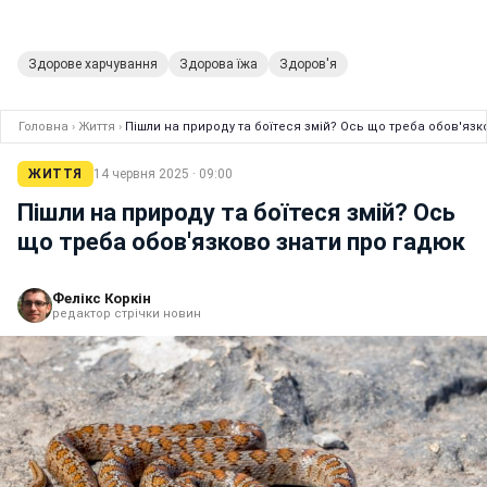
Здорове харчування
Здорова їжа
Здоров'я
Головна
›
Життя
›
Пішли на природу та боїтеся змій? Ось що треба обов'язк
ЖИТТЯ
14 червня 2025 · 09:00
Пішли на природу та боїтеся змій? Ось
що треба обов'язково знати про гадюк
Фелікс Коркін
редактор стрічки новин