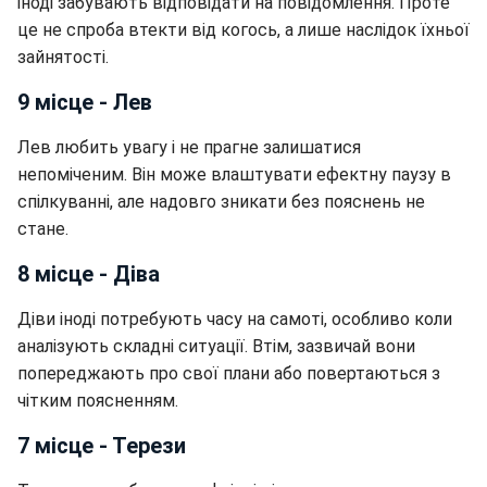
іноді забувають відповідати на повідомлення. Проте
це не спроба втекти від когось, а лише наслідок їхньої
зайнятості.
9 місце - Лев
Лев любить увагу і не прагне залишатися
непоміченим. Він може влаштувати ефектну паузу в
спілкуванні, але надовго зникати без пояснень не
стане.
8 місце - Діва
Діви іноді потребують часу на самоті, особливо коли
аналізують складні ситуації. Втім, зазвичай вони
попереджають про свої плани або повертаються з
чітким поясненням.
7 місце - Терези