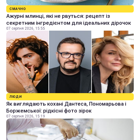
СМАЧНО
Ажурні млинці, які не рвуться: рецепт із
секретним інгредієнтом для ідеальних дірочок
07 серпня 2026, 15:55
ЛЮДИ
Як виглядають кохані Дантеса, Пономарьова і
Боржемської: рідкісні фото зірок
07 серпня 2026, 15:19