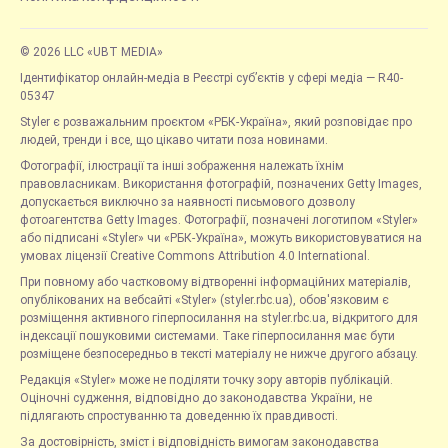
© 2026 LLC «UBT MEDIA»
Ідентифікатор онлайн-медіа в Реєстрі суб’єктів у сфері медіа — R40-
05347
Styler є розважальним проєктом «РБК-Україна», який розповідає про
людей, тренди і все, що цікаво читати поза новинами.
Фотографії, ілюстрації та інші зображення належать їхнім
правовласникам. Використання фотографій, позначених Getty Images,
допускається виключно за наявності письмового дозволу
фотоагентства Getty Images. Фотографії, позначені логотипом «Styler»
або підписані «Styler» чи «РБК-Україна», можуть використовуватися на
умовах ліцензії Creative Commons Attribution 4.0 International.
При повному або частковому відтворенні інформаційних матеріалів,
опублікованих на вебсайті «Styler» (styler.rbc.ua), обов'язковим є
розміщення активного гіперпосилання на styler.rbc.ua, відкритого для
індексації пошуковими системами. Таке гіперпосилання має бути
розміщене безпосередньо в тексті матеріалу не нижче другого абзацу.
Редакція «Styler» може не поділяти точку зору авторів публікацій.
Оціночні судження, відповідно до законодавства України, не
підлягають спростуванню та доведенню їх правдивості.
За достовірність, зміст і відповідність вимогам законодавства