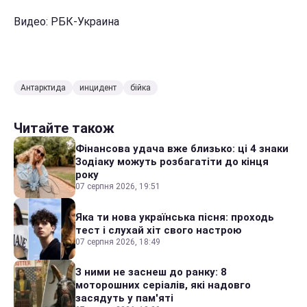
Видео: РБК-Украина
Антарктида
инцидент
бійка
Читайте також
Фінансова удача вже близько: ці 4 знаки
Зодіаку можуть розбагатіти до кінця
року
07 серпня 2026, 19:51
Яка ти нова українська пісня: проходь
тест і слухай хіт свого настрою
07 серпня 2026, 18:49
З ними не заснеш до ранку: 8
моторошних серіалів, які надовго
засядуть у пам'яті