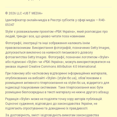
© 2026 LLC «UBT MEDIA»
Ідентифікатор онлайн-медіа в Реєстрі суб’єктів у сфері медіа — R40-
05347
Styler є розважальним проєктом «РБК-Україна», який розповідає про
людей, тренди і все, що цікаво читати поза новинами.
Фотографії, ілюстрації та інші зображення належать їхнім
правовласникам. Використання фотографій, позначених Getty Images,
допускається виключно за наявності письмового дозволу
фотоагентства Getty Images. Фотографії, позначені логотипом «Styler»
або підписані «Styler» чи «РБК-Україна», можуть використовуватися на
умовах ліцензії Creative Commons Attribution 4.0 International.
При повному або частковому відтворенні інформаційних матеріалів,
опублікованих на вебсайті «Styler» (styler.rbc.ua), обов'язковим є
розміщення активного гіперпосилання на styler.rbc.ua, відкритого для
індексації пошуковими системами. Таке гіперпосилання має бути
розміщене безпосередньо в тексті матеріалу не нижче другого абзацу.
Редакція «Styler» може не поділяти точку зору авторів публікацій.
Оціночні судження, відповідно до законодавства України, не
підлягають спростуванню та доведенню їх правдивості.
За достовірність, зміст і відповідність вимогам законодавства