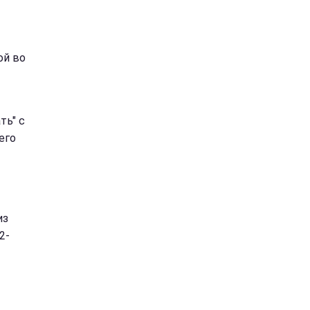
ой во
ть" с
его
из
2-