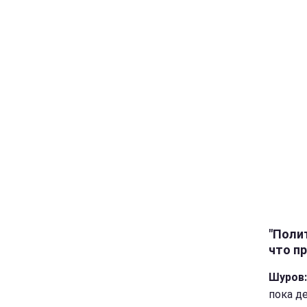
"Поли
что п
Шуров:
пока д