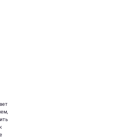
ает
чем,
тить
к
е