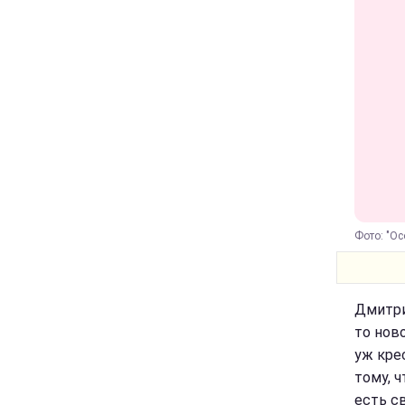
Фото: "Ос
Дмитри
то нов
уж кре
тому, ч
есть с