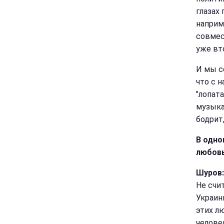
глазах
наприм
совмес
уже вто
И мы с
что с н
"лопата
музыка
бодрит
В одно
любовь
Шуров:
Не счи
Украин
этих л
челове