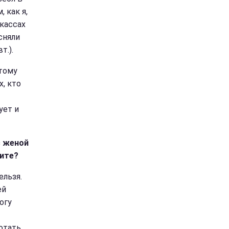
 как я,
ркассах
сняли
т.).
отому
х, кто
ует и
с женой
дите?
ельзя.
ей
огу
отать