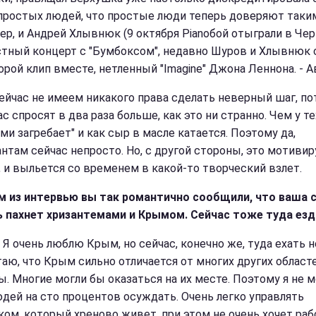
 простых людей, что простые люди теперь доверяют таким,
ер, и Андрей Хлывнюк (9 октября Pianoбой отыграли в Че
тный концерт с "Бумбоксом", недавно Шуров и Хлывнюк 
рой клип вместе, нетленный "Imagine" Джона Леннона. - Ав
ейчас не имеем никакого права сделать неверный шаг, п
ас спросят в два раза больше, как это ни странно. Чем у те
ми загребает" и как сыр в масле катается. Поэтому да,
нтам сейчас непросто. Но, с другой стороны, это мотивир
, и выльется со временем в какой-то творческий взлет.
м из интервью вы так романтично сообщили, что ваша 
 пахнет хризантемами и Крымом. Сейчас тоже туда ез
Я очень люблю Крым, но сейчас, конечно же, туда ехать н
таю, что Крым сильно отличается от многих других област
ы. Многие могли бы оказаться на их месте. Поэтому я не м
юдей на сто процентов осуждать. Очень легко управлять
ком, который хреново живет, при этом не очень хочет раб