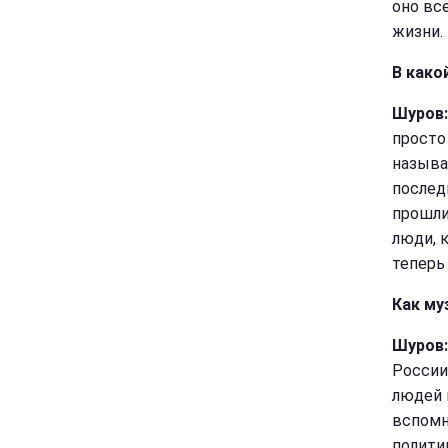
оно вс
жизни. 
В како
Шуров
просто
называ
послед
прошли,
люди, 
теперь 
Как му
Шуров:
России 
людей 
вспомн
полити