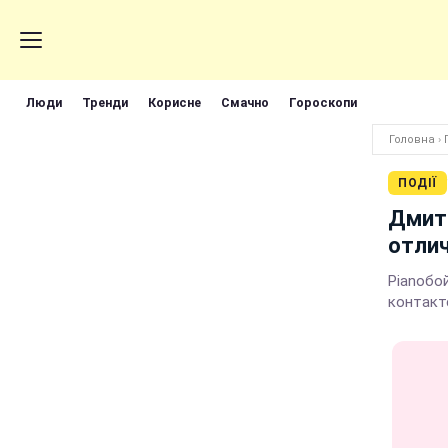
Люди
Тренди
Корисне
Смачно
Гороскопи
Головна
›
ПОДІЇ
Дмитр
отлич
Pianoбо
контакт