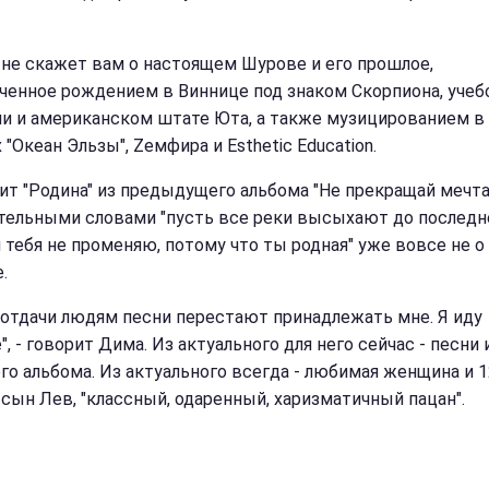
 не скажет вам о настоящем Шурове и его прошлое,
ченное рождением в Виннице под знаком Скорпиона, учеб
и и американском штате Юта, а также музицированием в
 "Океан Эльзы", Zемфира и Esthetic Education.
ит "Родина" из предыдущего альбома "Не прекращай мечта
тельными словами "пусть все реки высыхают до последн
я тебя не променяю, потому что ты родная" уже вовсе не о
.
 отдачи людям песни перестают принадлежать мне. Я иду
, - говорит Дима. Из актуального для него сейчас - песни 
го альбома. Из актуального всегда - любимая женщина и 1
 сын Лев, "классный, одаренный, харизматичный пацан".