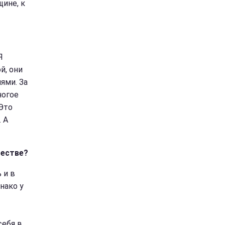
щине, к
Я
й, они
ями. За
ногое
 Это
 А
ществе?
 и в
нако у
себя в