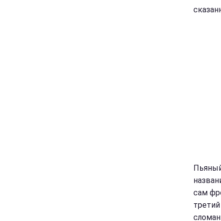
сказан
Пьяный
назван
сам фр
третий
сломан