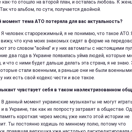
е как-то отошло на второй план, и осталась любовь. К жен
Так что альбом, по сути, получается двойной.
й момент тема АТО потеряла для вас актуальность?
:
Я человек старорежимный, я не понимаю, что такое АТО. 
 вижу, что куча моих знакомых сидят в форме на передово
ют это словом "война" и у них автоматы с настоящими пул
ние два года в Украине появилась уйма людей, которые м
 и что с ними будет дальше делать эта страна, я не знаю.
которые стали военными, а раньше они не были военными.
у них есть свой кодекс чести и все такое.
зыкант чувствует себя в таком наэлектризованном об
В данный момент украинские музыканты не могут играть
и в Украине, так как их попросту затравят в обществе. Од
память короткая: через месяц уже никто этой истории не
ит. Ты постоянно ходишь по минному полю, потому что
ки, правящая верхушка уже настолько дискредитировала 