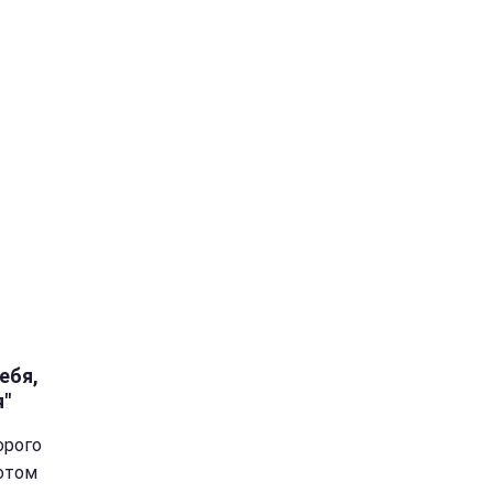
ебя,
я"
орого
потом