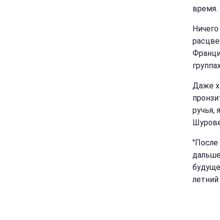
время.
Ничего
расцве
Франци
группах
Даже х
пронзи
ручья, 
Шурове
"После
дальше"
будуще
летний