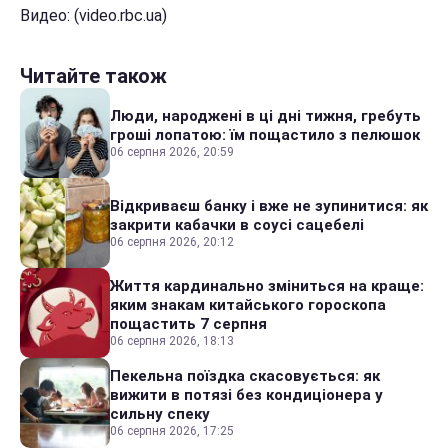
Видео: (video.rbc.ua)
Читайте також
Люди, народжені в ці дні тижня, гребуть
гроші лопатою: їм пощастило з пелюшок
06 серпня 2026, 20:59
Відкриваєш банку і вже не зупинитися: як
закрити кабачки в соусі сацебелі
06 серпня 2026, 20:12
Життя кардинально зміниться на краще:
яким знакам китайського гороскопа
пощастить 7 серпня
06 серпня 2026, 18:13
Пекельна поїздка скасовується: як
вижити в потязі без кондиціонера у
сильну спеку
06 серпня 2026, 17:25