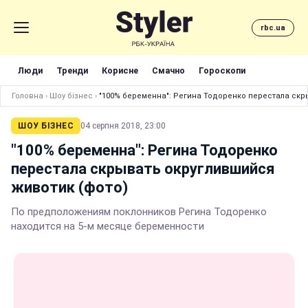
rbc.ua
Люди
Тренди
Корисне
Смачно
Гороскопи
Головна
›
Шоу бізнес
›
"100% беременна": Регина Тодоренко перестала скр
ШОУ БІЗНЕС
04 серпня 2018, 23:00
"100% беременна": Регина Тодоренко
перестала скрывать округлившийся
животик (фото)
По предположениям поклонников Регина Тодоренко
находится на 5-м месяце беременности