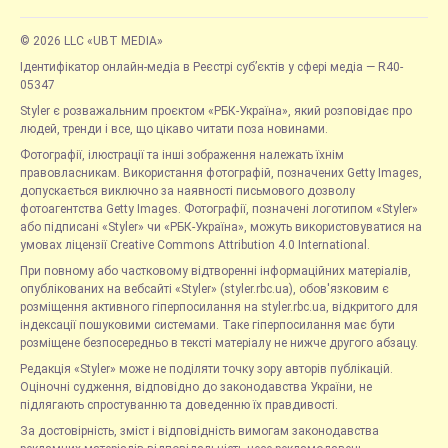
© 2026 LLC «UBT MEDIA»
Ідентифікатор онлайн-медіа в Реєстрі суб’єктів у сфері медіа — R40-
05347
Styler є розважальним проєктом «РБК-Україна», який розповідає про
людей, тренди і все, що цікаво читати поза новинами.
Фотографії, ілюстрації та інші зображення належать їхнім
правовласникам. Використання фотографій, позначених Getty Images,
допускається виключно за наявності письмового дозволу
фотоагентства Getty Images. Фотографії, позначені логотипом «Styler»
або підписані «Styler» чи «РБК-Україна», можуть використовуватися на
умовах ліцензії Creative Commons Attribution 4.0 International.
При повному або частковому відтворенні інформаційних матеріалів,
опублікованих на вебсайті «Styler» (styler.rbc.ua), обов'язковим є
розміщення активного гіперпосилання на styler.rbc.ua, відкритого для
індексації пошуковими системами. Таке гіперпосилання має бути
розміщене безпосередньо в тексті матеріалу не нижче другого абзацу.
Редакція «Styler» може не поділяти точку зору авторів публікацій.
Оціночні судження, відповідно до законодавства України, не
підлягають спростуванню та доведенню їх правдивості.
За достовірність, зміст і відповідність вимогам законодавства