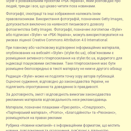
Styler є розважальним проєктом «РБК-Україна», який розповідає про
людей, тренди і все, що цікаво читати поза новинами.
Фотографії, ілюстрації та інші зображення належать їхнім
правовласникам. Використання фотографій, позначених Getty Images,
допускається виключно за наявності письмового дозволу
фотоагентства Getty Images. Фотографії, позначені логотипом «Styler»
або підписані «Styler» чи «РБК-Україна», можуть використовуватися на
умовах ліцензії Creative Commons Attribution 4.0 International.
При повному або частковому відтворенні інформаційних матеріалів,
опублікованих на вебсайті «Styler» (styler.rbc.ua), обов'язковим є
розміщення активного гіперпосилання на styler.rbc.ua, відкритого для
індексації пошуковими системами. Таке гіперпосилання має бути
розміщене безпосередньо в тексті матеріалу не нижче другого абзацу.
Редакція «Styler» може не поділяти точку зору авторів публікацій.
Оціночні судження, відповідно до законодавства України, не
підлягають спростуванню та доведенню їх правдивості.
За достовірність, зміст і відповідність вимогам законодавства
рекламних матеріалів відповідальність несе рекламодавець.
Матеріали, позначені плашками «Прес-реліз», «Спецпроєкт»,
«Партнерський матеріал», «Promo», «Благодійність» та «Резонанс»,
розміщуються на правах реклами.
Рубрика «Новини компаній» є інформаційним форматом, що містить
новини, повідомлення та оголошення, пов'язані з діяльністю