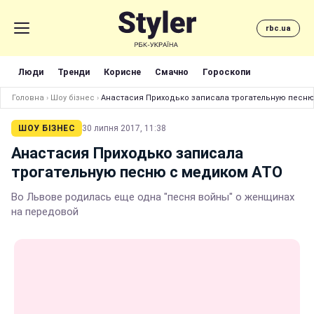
rbc.ua
Люди
Тренди
Корисне
Смачно
Гороскопи
Головна
›
Шоу бізнес
›
Анастасия Приходько записала трогательную песню
ШОУ БІЗНЕС
30 липня 2017, 11:38
Анастасия Приходько записала
трогательную песню с медиком АТО
Во Львове родилась еще одна "песня войны" о женщинах
на передовой