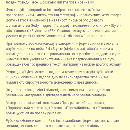
людей, тренди і все, що цікаво читати поза новинами.
Фотографії, ілюстрації та інші зображення належать їхнім
правовласникам. Використання фотографій, позначених Getty Images,
допускається виключно за наявності письмового дозволу
фотоагентства Getty Images. Фотографії, позначені логотипом «Styler»
або підписані «Styler» чи «РБК-Україна», можуть використовуватися на
умовах ліцензії Creative Commons Attribution 4.0 International.
При повному або частковому відтворенні інформаційних матеріалів,
опублікованих на вебсайті «Styler» (styler.rbc.ua), обов'язковим є
розміщення активного гіперпосилання на styler.rbc.ua, відкритого для
індексації пошуковими системами. Таке гіперпосилання має бути
розміщене безпосередньо в тексті матеріалу не нижче другого абзацу.
Редакція «Styler» може не поділяти точку зору авторів публікацій.
Оціночні судження, відповідно до законодавства України, не
підлягають спростуванню та доведенню їх правдивості.
За достовірність, зміст і відповідність вимогам законодавства
рекламних матеріалів відповідальність несе рекламодавець.
Матеріали, позначені плашками «Прес-реліз», «Спецпроєкт»,
«Партнерський матеріал», «Promo», «Благодійність» та «Резонанс»,
розміщуються на правах реклами.
Рубрика «Новини компаній» є інформаційним форматом, що містить
новини, повідомлення та оголошення, пов'язані з діяльністю