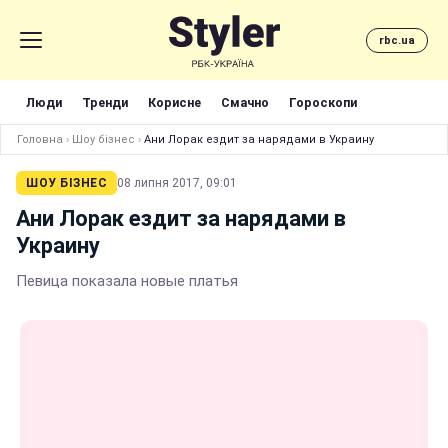
rbc.ua
Люди
Тренди
Корисне
Смачно
Гороскопи
Головна
›
Шоу бізнес
›
Ани Лорак ездит за нарядами в Украину
ШОУ БІЗНЕС
08 липня 2017, 09:01
Ани Лорак ездит за нарядами в
Украину
Певица показала новые платья