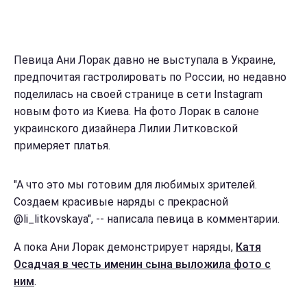
Певица Ани Лорак давно не выступала в Украине,
предпочитая гастролировать по России, но недавно
поделилась на своей странице в сети Instagram
новым фото из Киева. На фото Лорак в салоне
украинского дизайнера Лилии Литковской
примеряет платья.
"А что это мы готовим для любимых зрителей.
Создаем красивые наряды с прекрасной
@li_litkovskaya", -- написала певица в комментарии.
А пока Ани Лорак демонстрирует наряды,
Катя
Осадчая в честь именин сына выложила фото с
ним
.