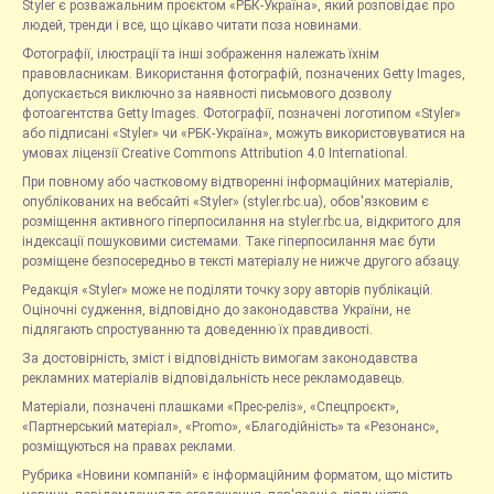
Styler є розважальним проєктом «РБК-Україна», який розповідає про
людей, тренди і все, що цікаво читати поза новинами.
Фотографії, ілюстрації та інші зображення належать їхнім
правовласникам. Використання фотографій, позначених Getty Images,
допускається виключно за наявності письмового дозволу
фотоагентства Getty Images. Фотографії, позначені логотипом «Styler»
або підписані «Styler» чи «РБК-Україна», можуть використовуватися на
умовах ліцензії Creative Commons Attribution 4.0 International.
При повному або частковому відтворенні інформаційних матеріалів,
опублікованих на вебсайті «Styler» (styler.rbc.ua), обов'язковим є
розміщення активного гіперпосилання на styler.rbc.ua, відкритого для
індексації пошуковими системами. Таке гіперпосилання має бути
розміщене безпосередньо в тексті матеріалу не нижче другого абзацу.
Редакція «Styler» може не поділяти точку зору авторів публікацій.
Оціночні судження, відповідно до законодавства України, не
підлягають спростуванню та доведенню їх правдивості.
За достовірність, зміст і відповідність вимогам законодавства
рекламних матеріалів відповідальність несе рекламодавець.
Матеріали, позначені плашками «Прес-реліз», «Спецпроєкт»,
«Партнерський матеріал», «Promo», «Благодійність» та «Резонанс»,
розміщуються на правах реклами.
Рубрика «Новини компаній» є інформаційним форматом, що містить