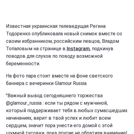
Известная украинская телеведущая Регина
Тодоренко опубликовала новый снимок вместе со
своим избранником, российским певцов, Владом
Топаловым на странице в
Instagram
, подкинув
поводов для слухов по поводу возможной
беременности.
На фото пара стоит вместе на фоне светского
баннера с вечеринки Glamour Russia.
"Важный вывод сегодняшнего торжества
@glamour_russia : если ты рядом с мужчиной,
который поддерживает тебя в любых сумасшедших
начинаниях, верит в твой успех и любит всем
сердцем, значит пора унести его домой с этой
шумной тусовки, пока другие не обратили внимание!