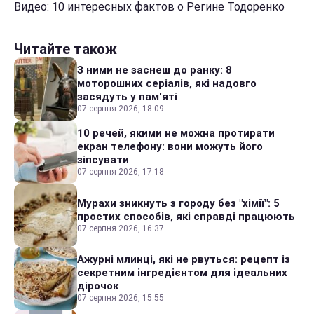
Видео: 10 интересных фактов о Регине Тодоренко
Читайте також
З ними не заснеш до ранку: 8
моторошних серіалів, які надовго
засядуть у пам'яті
07 серпня 2026, 18:09
10 речей, якими не можна протирати
екран телефону: вони можуть його
зіпсувати
07 серпня 2026, 17:18
Мурахи зникнуть з городу без "хімії": 5
простих способів, які справді працюють
07 серпня 2026, 16:37
Ажурні млинці, які не рвуться: рецепт із
секретним інгредієнтом для ідеальних
дірочок
07 серпня 2026, 15:55