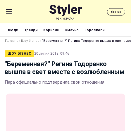
rbc.ua
Люди
Тренди
Корисне
Смачно
Гороскопи
Головна
›
Шоу бізнес
›
"Беременная?" Регина Тодоренко вышла в свет вме
ШОУ БІЗНЕС
20 липня 2018, 09:46
"Беременная?" Регина Тодоренко
вышла в свет вместе с возлюбленным
Пара официально подтвердила свои отношения