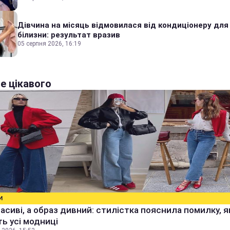
Дівчина на місяць відмовилася від кондиціонеру для
білизни: результат вразив
05 серпня 2026, 16:19
е цікавого
И
расиві, а образ дивний: стилістка пояснила помилку, я
ь усі модниці