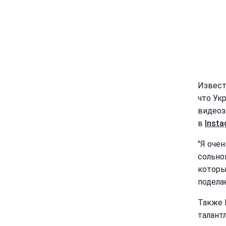
Извест
что Ук
видеоз
в
Inst
"Я очен
сольном
которы
поделае
Также 
талант