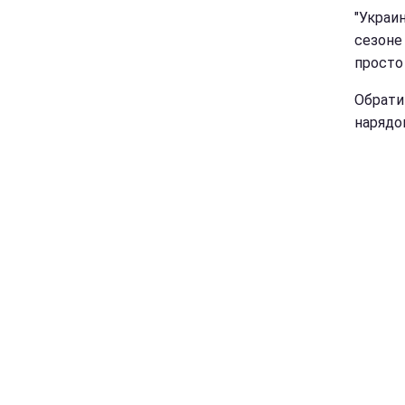
"Украи
сезоне
просто 
Обрати
нарядо