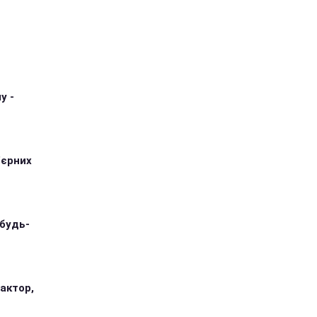
у -
'єрних
 будь-
 актор,