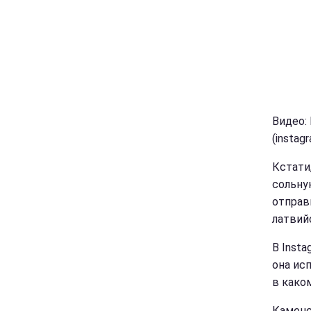
Видео:
(instag
Кстати
сольну
отправ
латвий
В Inst
она ис
в како
Каменс