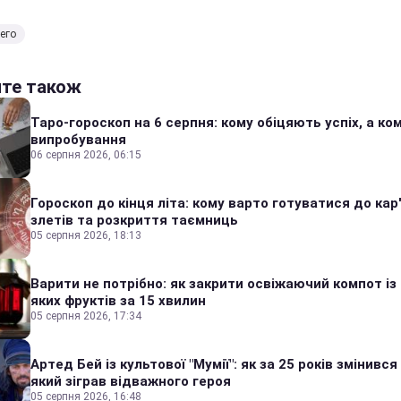
его
йте також
Таро-гороскоп на 6 серпня: кому обіцяють успіх, а ком
випробування
06 серпня 2026, 06:15
Гороскоп до кінця літа: кому варто готуватися до кар
злетів та розкриття таємниць
05 серпня 2026, 18:13
Варити не потрібно: як закрити освіжаючий компот із
яких фруктів за 15 хвилин
05 серпня 2026, 17:34
Артед Бей із культової "Мумії": як за 25 років змінився
який зіграв відважного героя
05 серпня 2026, 16:48