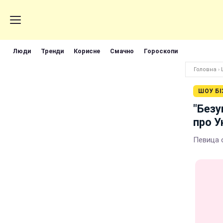
Люди
Тренди
Корисне
Смачно
Гороскопи
Головна
›
ШОУ БІ
"Безу
про У
Певица 