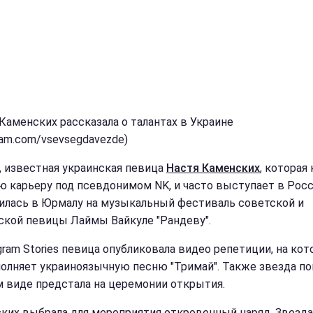
 Каменских рассказала о талантах в Украине
ram.com/vsevsegdavezde)
, известная украинская певица
Настя Каменских
, которая 
ю карьеру под псевдонимом NK, и часто выступает в Росс
илась в Юрмалу на музыкальный фестиваль советской и
ской певицы Лаймы Вайкуле "Рандеву".
agram Stories певица опубликовала видео репетиции, на ко
полняет украиноязычную песню "Тримай". Также звезда по
м виде предстала на церемонии открытия.
ких выбрала для мероприятия откровенный наряд. Звезда