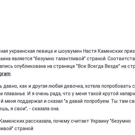
ная украинская певица и шоувумен Настя Каменских приз
раина является "безумно талантливой" страной. Соответс
апись опубликована на странице "Все Всегда Везде" на ст
agram
.
ь давно, как и другая любая девочка, хотела попробовать 
 плаванье. И я очень рада, что у меня такой крутой напарн
й меня поддержал и сказал "а давай попробуем. Ты там св
шь, я свои", - сказала она.
Каменских рассказала, почему считает Украину "безумно
ливой" страной.