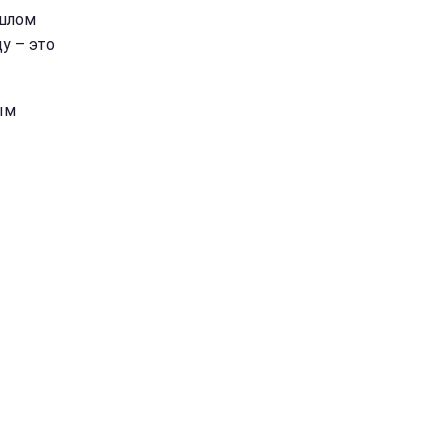
ошлом
у – это
ым