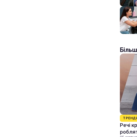
Більш
ТРЕНД
Речі к
роблят