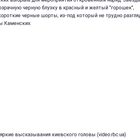
озрачную черную блузку в красный и желтый "горошек",
короткие черные шорты, из-под который не трудно разгля
ы Каменских.
яркие высказывания киевского головы (video.rbc.ua)