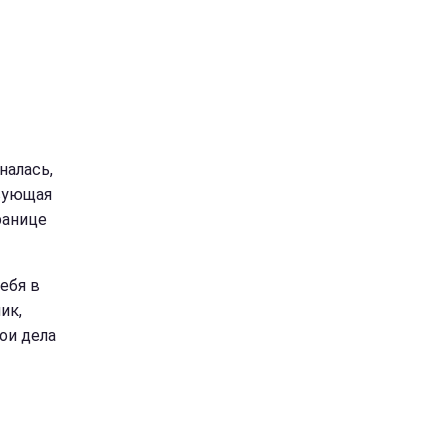
налась,
твующая
ранице
себя в
ик,
ои дела