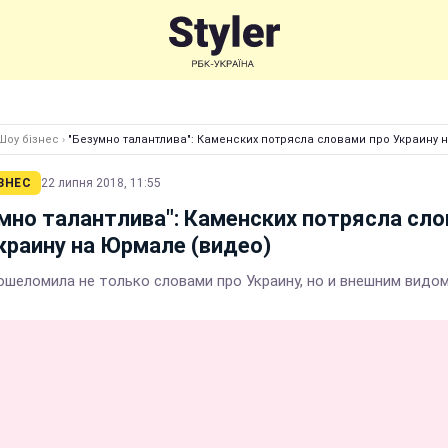
Шоу бізнес
›
"Безумно талантлива": Каменских потрясла словами про Украину 
ЗНЕС
22 липня 2018, 11:55
мно талантлива": Каменских потрясла сл
краину на Юрмале (видео)
ошеломила не только словами про Украину, но и внешним видо