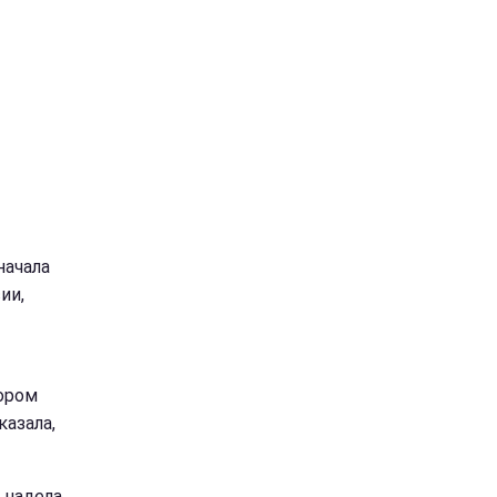
начала
ии,
тором
казала,
 надела