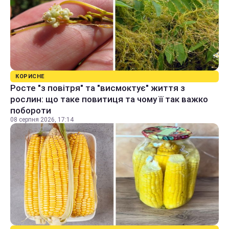
КОРИСНЕ
Росте "з повітря" та "висмоктує" життя з
рослин: що таке повитиця та чому її так важко
побороти
08 серпня 2026, 17:14