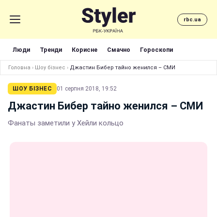
rbc.ua
Люди
Тренди
Корисне
Смачно
Гороскопи
Головна
›
Шоу бізнес
›
Джастин Бибер тайно женился – СМИ
ШОУ БІЗНЕС
01 серпня 2018, 19:52
Джастин Бибер тайно женился – СМИ
Фанаты заметили у Хейли кольцо