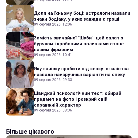
Доля на їхньому боці: астрологи назвали
знаки Зодіаку, у яких завжди є гроші
09 серпня 2026, 12:06
Замість звичайної "Шуби": цей салат з
буряком і крабовими паличками стане
вашим фірмовим
09 серпня 2026, 10:41
Яку зачіску зробити під кепку: стилістка
назвала найзручніші варіанти на спеку
09 серпня 2026, 09:33
Швидкий психологічний тест: обирай
предмет на фото і розкрий свій
справжній характер
09 серпня 2026, 08:36
Більше цікавого