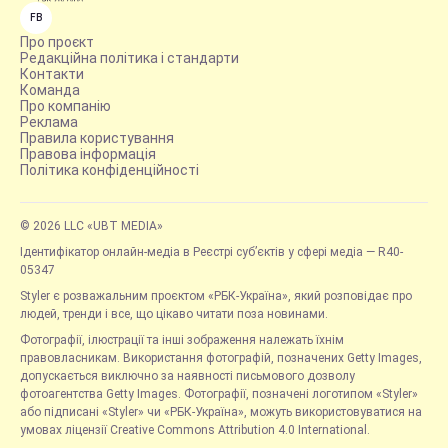
FB
Про проєкт
Редакційна політика і стандарти
Контакти
Команда
Про компанію
Реклама
Правила користування
Правова інформація
Політика конфіденційності
© 2026 LLC «UBT MEDIA»
Ідентифікатор онлайн-медіа в Реєстрі суб’єктів у сфері медіа — R40-
05347
Styler є розважальним проєктом «РБК-Україна», який розповідає про
людей, тренди і все, що цікаво читати поза новинами.
Фотографії, ілюстрації та інші зображення належать їхнім
правовласникам. Використання фотографій, позначених Getty Images,
допускається виключно за наявності письмового дозволу
фотоагентства Getty Images. Фотографії, позначені логотипом «Styler»
або підписані «Styler» чи «РБК-Україна», можуть використовуватися на
умовах ліцензії Creative Commons Attribution 4.0 International.