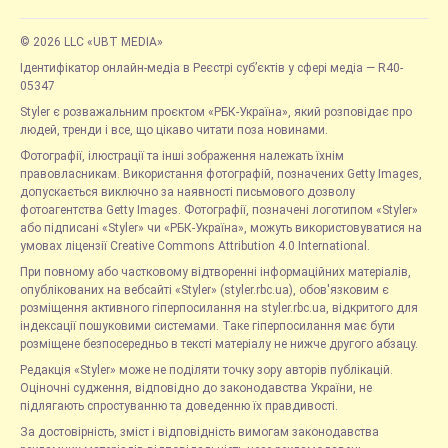
© 2026 LLC «UBT MEDIA»
Ідентифікатор онлайн-медіа в Реєстрі суб’єктів у сфері медіа — R40-
05347
Styler є розважальним проєктом «РБК-Україна», який розповідає про
людей, тренди і все, що цікаво читати поза новинами.
Фотографії, ілюстрації та інші зображення належать їхнім
правовласникам. Використання фотографій, позначених Getty Images,
допускається виключно за наявності письмового дозволу
фотоагентства Getty Images. Фотографії, позначені логотипом «Styler»
або підписані «Styler» чи «РБК-Україна», можуть використовуватися на
умовах ліцензії Creative Commons Attribution 4.0 International.
При повному або частковому відтворенні інформаційних матеріалів,
опублікованих на вебсайті «Styler» (styler.rbc.ua), обов'язковим є
розміщення активного гіперпосилання на styler.rbc.ua, відкритого для
індексації пошуковими системами. Таке гіперпосилання має бути
розміщене безпосередньо в тексті матеріалу не нижче другого абзацу.
Редакція «Styler» може не поділяти точку зору авторів публікацій.
Оціночні судження, відповідно до законодавства України, не
підлягають спростуванню та доведенню їх правдивості.
За достовірність, зміст і відповідність вимогам законодавства