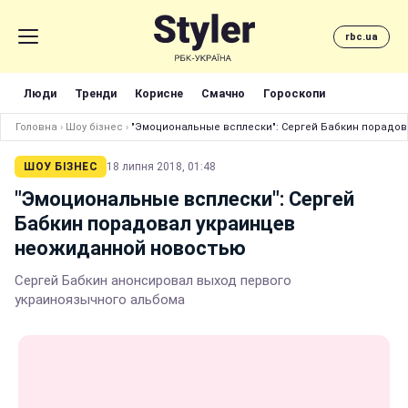
rbc.ua
Люди
Тренди
Корисне
Смачно
Гороскопи
Головна
›
Шоу бізнес
›
"Эмоциональные всплески": Сергей Бабкин порадо
ШОУ БІЗНЕС
18 липня 2018, 01:48
"Эмоциональные всплески": Сергей
Бабкин порадовал украинцев
неожиданной новостью
Сергей Бабкин анонсировал выход первого
украиноязычного альбома