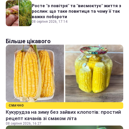
Росте "з повітря" та "висмоктує" життя з
рослин: що таке повитиця та чому її так
важко побороти
08 серпня 2026, 17:14
Більше цікавого
СМАЧНО
Кукурудза на зиму без зайвих клопотів: простий
рецепт качанів зі смаком літа
08 серпня 2026, 16:27