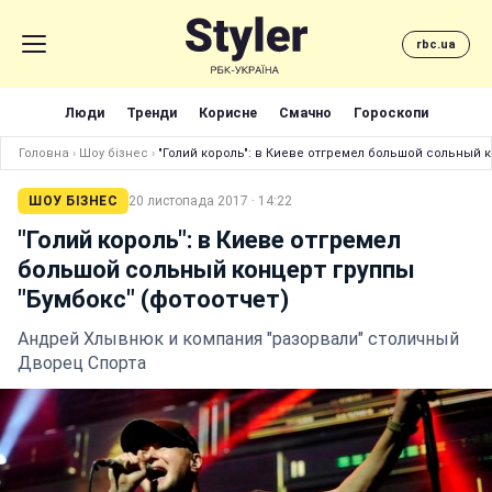
rbc.ua
Люди
Тренди
Корисне
Смачно
Гороскопи
Головна
›
Шоу бізнес
›
"Голий король": в Киеве отгремел большой сольный к
ШОУ БІЗНЕС
20 листопада 2017 · 14:22
"Голий король": в Киеве отгремел
большой сольный концерт группы
"Бумбокс" (фотоотчет)
Андрей Хлывнюк и компания "разорвали" столичный
Дворец Спорта