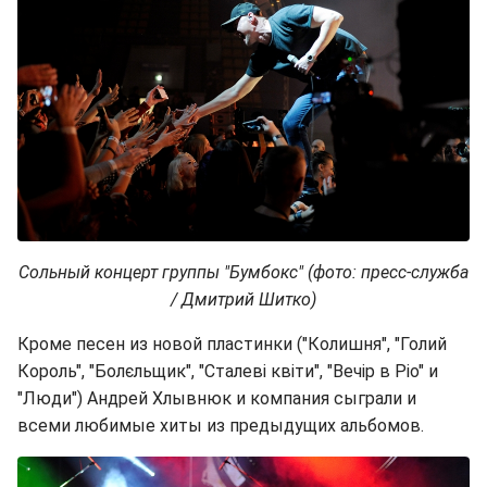
Сольный концерт группы "Бумбокс" (фото: пресс-служба
/ Дмитрий Шитко)
Кроме песен из новой пластинки ("Колишня", "Голий
Король", "Болєльщик", "Сталеві квіти", "Вечір в Ріо" и
"Люди") Андрей Хлывнюк и компания сыграли и
всеми любимые хиты из предыдущих альбомов.