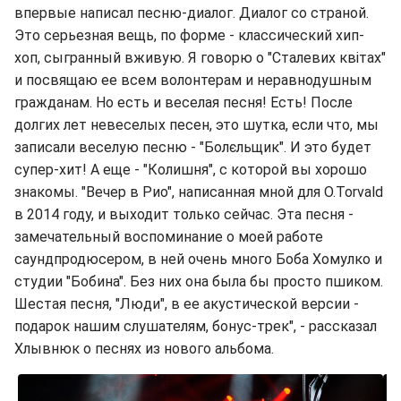
впервые написал песню-диалог. Диалог со страной.
Это серьезная вещь, по форме - классический хип-
хоп, сыгранный вживую. Я говорю о "Сталевих квітах"
и посвящаю ее всем волонтерам и неравнодушным
гражданам. Но есть и веселая песня! Есть! После
долгих лет невеселых песен, это шутка, если что, мы
записали веселую песню - "Болєльщик". И это будет
супер-хит! А еще - "Колишня", с которой вы хорошо
знакомы. "Вечер в Рио", написанная мной для O.Torvald
в 2014 году, и выходит только сейчас. Эта песня -
замечательный воспоминание о моей работе
саундпродюсером, в ней очень много Боба Хомулко и
студии "Бобина". Без них она была бы просто пшиком.
Шестая песня, "Люди", в ее акустической версии -
подарок нашим слушателям, бонус-трек", - рассказал
Хлывнюк о песнях из нового альбома.