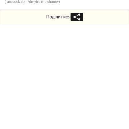
(facebook.com/dmytro.molchanov)
Поділитися