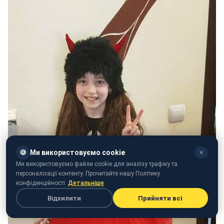
🍪
Ми використовуємо cookie
✕
Ми використовуємо файли cookie для аналізу трафіку та
персоналізації контенту. Прочитайте нашу Політику
конфіденційності.
Детальніше
Відхилити
Прийняти всі