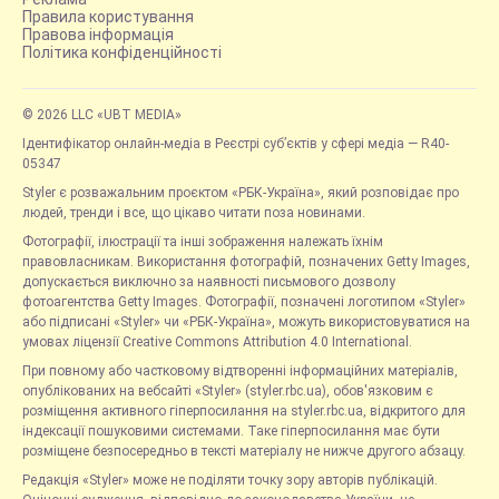
Правила користування
Правова інформація
Політика конфіденційності
© 2026 LLC «UBT MEDIA»
Ідентифікатор онлайн-медіа в Реєстрі суб’єктів у сфері медіа — R40-
05347
Styler є розважальним проєктом «РБК-Україна», який розповідає про
людей, тренди і все, що цікаво читати поза новинами.
Фотографії, ілюстрації та інші зображення належать їхнім
правовласникам. Використання фотографій, позначених Getty Images,
допускається виключно за наявності письмового дозволу
фотоагентства Getty Images. Фотографії, позначені логотипом «Styler»
або підписані «Styler» чи «РБК-Україна», можуть використовуватися на
умовах ліцензії Creative Commons Attribution 4.0 International.
При повному або частковому відтворенні інформаційних матеріалів,
опублікованих на вебсайті «Styler» (styler.rbc.ua), обов'язковим є
розміщення активного гіперпосилання на styler.rbc.ua, відкритого для
індексації пошуковими системами. Таке гіперпосилання має бути
розміщене безпосередньо в тексті матеріалу не нижче другого абзацу.
Редакція «Styler» може не поділяти точку зору авторів публікацій.