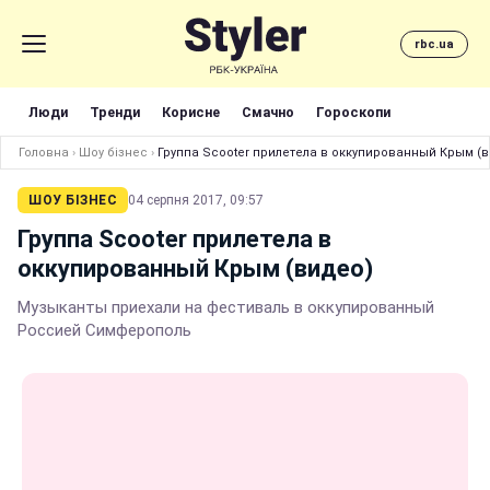
rbc.ua
Люди
Тренди
Корисне
Смачно
Гороскопи
Головна
›
Шоу бізнес
›
Группа Scooter прилетела в оккупированный Крым (
ШОУ БІЗНЕС
04 серпня 2017, 09:57
Группа Scooter прилетела в
оккупированный Крым (видео)
Музыканты приехали на фестиваль в оккупированный
Россией Симферополь