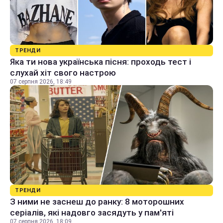
ТРЕНДИ
Яка ти нова українська пісня: проходь тест і
слухай хіт свого настрою
07 серпня 2026, 18:49
ТРЕНДИ
З ними не заснеш до ранку: 8 моторошних
серіалів, які надовго засядуть у пам'яті
07 серпня 2026, 18:09