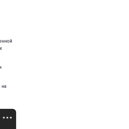
енной
х
и
 на
ы