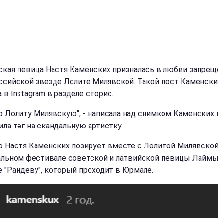
ская певица Настя Каменских призналась в любви запрещ
ссийской звезде Лолите Милявской. Такой пост Каменски
 в Instagram в разделе сторис.
 Лолиту Милявскую", - написала над снимком Каменских 
ила тег на скандальную артистку.
о Настя Каменских позирует вместе с Лолитой Милявской
льном фестивале советской и латвийской певицы Лайм
е "Рандеву", который проходит в Юрмале.