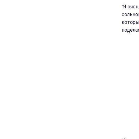
"Я очен
сольном
которы
поделае