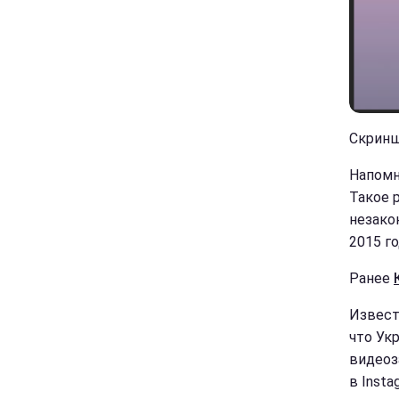
Скринш
Напомн
Такое 
незако
2015 го
Ранее
Извест
что Ук
видеоз
в Insta