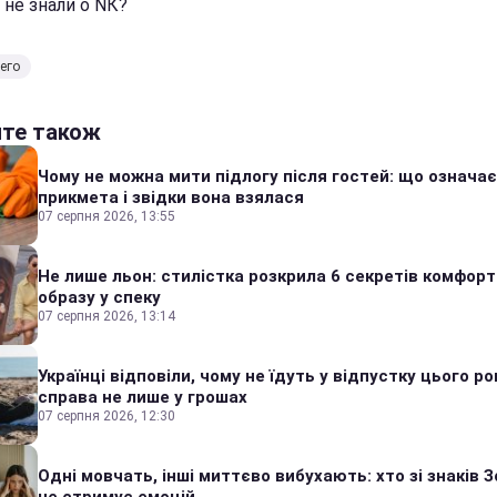
 не знали о NК?
его
йте також
Чому не можна мити підлогу після гостей: що означає
прикмета і звідки вона взялася
07 серпня 2026, 13:55
Не лише льон: стилістка розкрила 6 секретів комфор
образу у спеку
07 серпня 2026, 13:14
Українці відповіли, чому не їдуть у відпустку цього ро
справа не лише у грошах
07 серпня 2026, 12:30
Одні мовчать, інші миттєво вибухають: хто зі знаків З