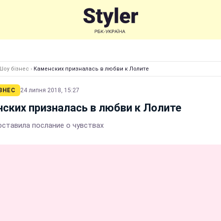
Шоу бізнес
›
Каменских призналась в любви к Лолите
ЗНЕС
24 липня 2018, 15:27
ских призналась в любви к Лолите
оставила послание о чувствах