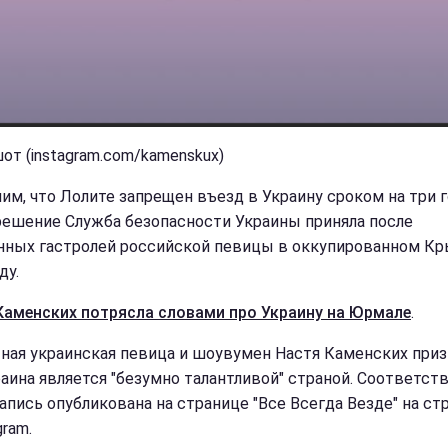
от (instagram.com/kamenskux)
им, что Лолите запрещен въезд в Украину сроком на три г
решение Служба безопасности Украины приняла после
нных гастролей российской певицы в оккупированном Кр
ду.
Каменских потрясла словами про Украину на Юрмале
.
ная украинская певица и шоувумен Настя Каменских приз
раина является "безумно талантливой" страной. Соответс
апись опубликована на странице "Все Всегда Везде" на ст
gram.