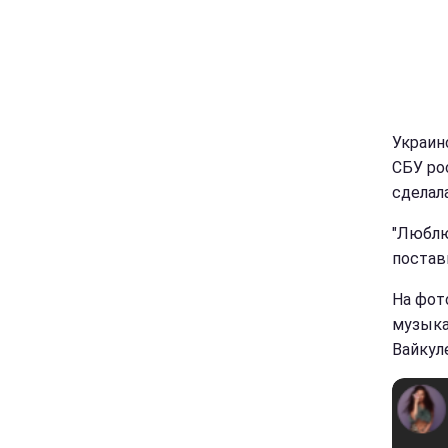
Украин
СБУ ро
сделала
"Люблю
постав
На фот
музыка
Вайкул