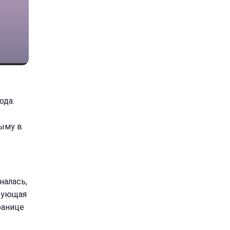
ода.
ыму в
налась,
твующая
ранице