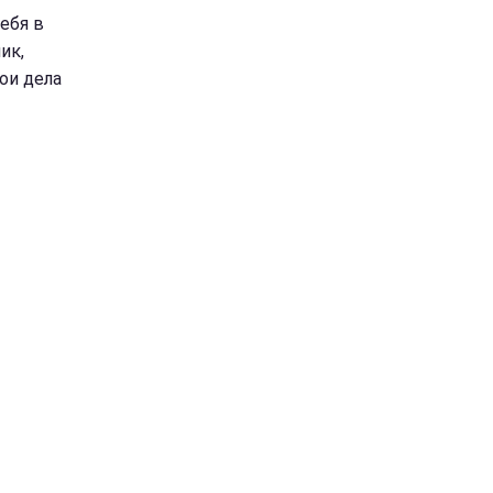
себя в
ик,
ои дела