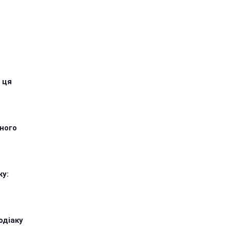
 ця
тного
ку:
одіаку