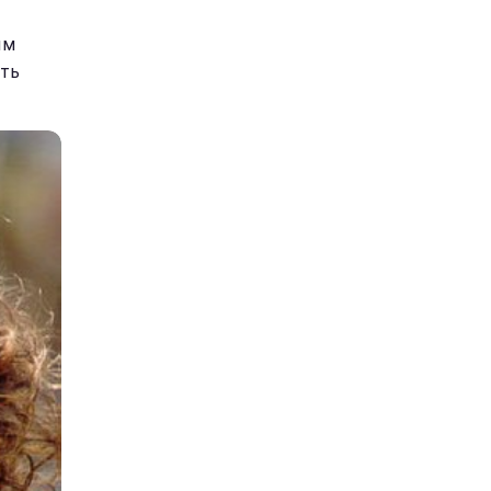
ым
сть