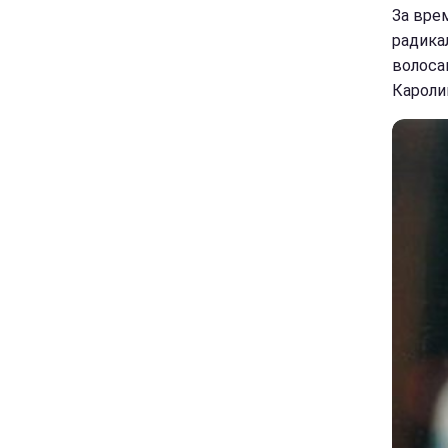
За вре
радика
волоса
Кароли