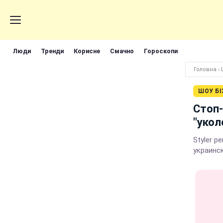
Люди
Тренди
Корисне
Смачно
Гороскопи
Головна
›
ШОУ БІ
Стоп-
"укол
Styler 
украинс