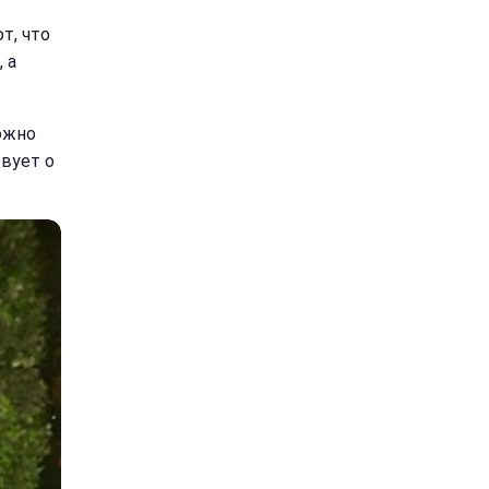
т, что
 а
можно
твует о