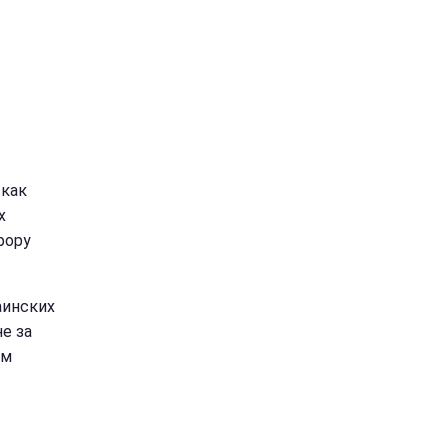
 как
х
фору
аинских
е за
им