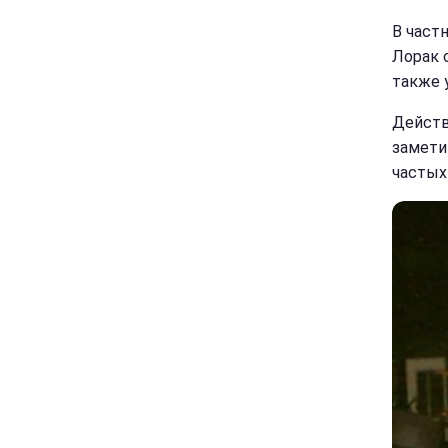
В част
Лорак 
также 
Действ
замети
частых