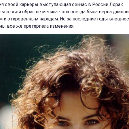
мя своей карьеры выступающая сейчас в России Лорак
льно свой образ не меняла - она всегда была верна длинн
м и откровенным нарядам. Но за последние годы внешно
ны все же претерпела изменения.