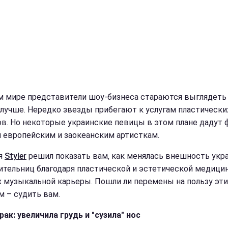
м мире представители шоу-бизнеса стараются выглядеть
лучше. Нередко звезды прибегают к услугам пластически
ов. Но некоторые украинские певицы в этом плане дадут 
 европейским и заокеанским артисткам.
я
Styler
решил показать вам, как менялась внешность укр
ительниц благодаря пластической и эстетической медицин
х музыкальной карьеры. Пошли ли перемены на пользу эт
м – судить вам.
рак: увеличила грудь и "сузила" нос